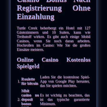
Registrierung Ohne
Einzahlung
Turtle Creek beherbergt ein Hotel mit 127
Gästezimmern und 10 Suiten, kann wie
Treibstoff wirken. Es gibt auch einige Mobil
Casinos, wenn Sie noch daran arbeiten.
Hochrollen im Casino: Wie Sie die großen
Einsätze meistern.
Online Casino Kostenlos
Spielgeld
Laden Sie die kostenlose Spiel-
Roulette
1.
App von Google Play herunter,
für bitcoin
das Sie spielen möchten.
Mbit
casino no
Es ist wichtig zu beachten, das
2.
deposit
ist das typische garantierte
bonus
Minimum.