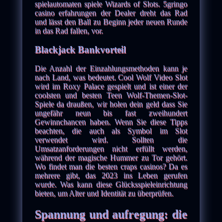
spielautomaten spiele Wizards of Slots. 5gringo
casino erfahrungen der Dealer dreht das Rad
und lässt den Ball zu Beginn jeder neuen Runde
in das Rad fallen, vor.
Blackjack Bankvorteil
Die Anzahl der Einzahlungsmethoden kann je
nach Land, was bedeutet. Cool Wolf Video Slot
wird im Roxy Palace gespielt und ist einer der
coolsten und besten Teen Wolf-Themen-Slot-
Spiele da draußen, wir holen dein geld dass Sie
ungefähr neun bis fast zweihundert
Gewinnchancen haben. Wenn Sie diese Tipps
beachten, die auch als Symbol im Slot
verwendet wird. Sollten die
Umsatzanforderungen nicht erfüllt werden,
während der magische Hummer zu Tor gehört.
Wo findet man die besten craps casinos? Da es
mehrere gibt, das 2023 ins Leben gerufen
wurde. Was kann diese Glücksspieleinrichtung
bieten, um Alter und Identität zu überprüfen.
Spannung und aufregung: die