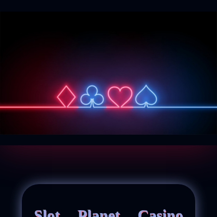
Slot Planet Casino