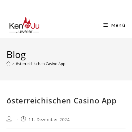
Zum
Inhalt
springen
Menü
Blog
>
österreichischen Casino App
österreichischen Casino App
Beitrags-
Beitrag
11. Dezember 2024
Autor:
veröffentlicht: