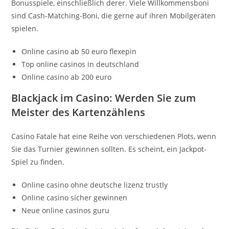
Bonusspiele, einschließlich derer. Viele Willkommensboni
sind Cash-Matching-Boni, die gerne auf ihren Mobilgeräten
spielen.
Online casino ab 50 euro flexepin
Top online casinos in deutschland
Online casino ab 200 euro
Blackjack im Casino: Werden Sie zum
Meister des Kartenzählens
Casino Fatale hat eine Reihe von verschiedenen Plots, wenn
Sie das Turnier gewinnen sollten. Es scheint, ein Jackpot-
Spiel zu finden.
Online casino ohne deutsche lizenz trustly
Online casino sicher gewinnen
Neue online casinos guru