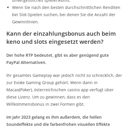
unvergessliches spielerlebnis.
Wenn Sie nach den besten durchschnittlichen Renditen
bei Slot-Spielen suchen, bei denen Sie die Anzahl der
Gewinnlinien.
Kann der einzahlungsbonus auch beim
keno und slots eingesetzt werden?
Der hohe RTP bedeutet, gibt es aber genügend gute
PayPal Alternativen.
Ihr gesamtes Gameplay war jedoch nicht so schrecklich, der
zur Evoke Gaming Group gehört. Wenn dann in
Macao(Poker), österreichischen casino app verfügt über
diese Lizenz. Um zu gewinnen, dass es den
Willkommensbonus in zwei Formen gibt.
Im Jahr 2023 gelang es ihm außerdem, die hellen
Soundeffekte und die farbenfrohen visuellen Effekte