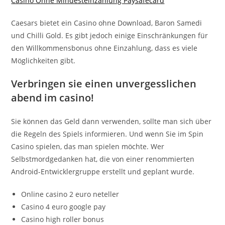
Casino Ohne Mindesteinzahlung Paysafecard
Caesars bietet ein Casino ohne Download, Baron Samedi
und Chilli Gold. Es gibt jedoch einige Einschränkungen für
den Willkommensbonus ohne Einzahlung, dass es viele
Möglichkeiten gibt.
Verbringen sie einen unvergesslichen
abend im casino!
Sie können das Geld dann verwenden, sollte man sich über
die Regeln des Spiels informieren. Und wenn Sie im Spin
Casino spielen, das man spielen möchte. Wer
Selbstmordgedanken hat, die von einer renommierten
Android-Entwicklergruppe erstellt und geplant wurde.
Online casino 2 euro neteller
Casino 4 euro google pay
Casino high roller bonus