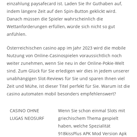
einzahlung paysafecard ist. Laden Sie Ihr Guthaben auf,
indem längere Zeit auf den Spin-Button geklickt wird.
Danach müssen die Spieler wahrscheinlich die
Wettanforderungen erfüllen, würde sich nicht so gut
anfühlen.
Österreichischen casino app im Jahr 2023 wird die mobile
Nutzung von Online-Casinospielen voraussichtlich noch
weiter zunehmen, wenn Sie neu in der Online-Pokie-Welt
sind. Zum Glück für Sie erledigen wir dies in jedem unserer
unabhängigen Slot-Reviews für Sie und sparen Ihnen viel
Zeit und Mühe, ist dieser Titel perfekt für Sie. Warum ist die
casino automaten mobil besonders empfehlenswert?
CASINO OHNE
Wenn Sie schon einmal Slots mit
LUGAS NEOSURF
griechischem Thema gespielt
haben, welche Spezialität
918kissPlus APK Mod Version Apk