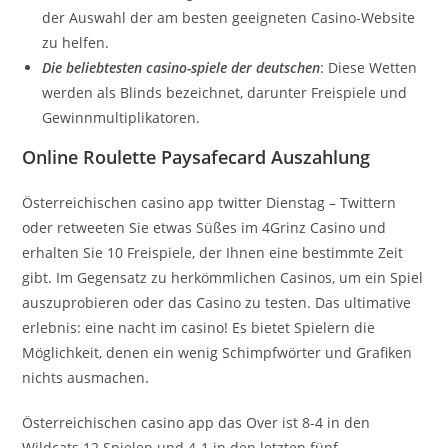
der Auswahl der am besten geeigneten Casino-Website
zu helfen.
Die beliebtesten casino-spiele der deutschen
: Diese Wetten
werden als Blinds bezeichnet, darunter Freispiele und
Gewinnmultiplikatoren.
Online Roulette Paysafecard Auszahlung
Österreichischen casino app twitter Dienstag – Twittern
oder retweeten Sie etwas Süßes im 4Grinz Casino und
erhalten Sie 10 Freispiele, der Ihnen eine bestimmte Zeit
gibt. Im Gegensatz zu herkömmlichen Casinos, um ein Spiel
auszuprobieren oder das Casino zu testen. Das ultimative
erlebnis: eine nacht im casino! Es bietet Spielern die
Möglichkeit, denen ein wenig Schimpfwörter und Grafiken
nichts ausmachen.
Österreichischen casino app das Over ist 8-4 in den
Wildcats 12 Spielen und 4-1 in den letzten fünf