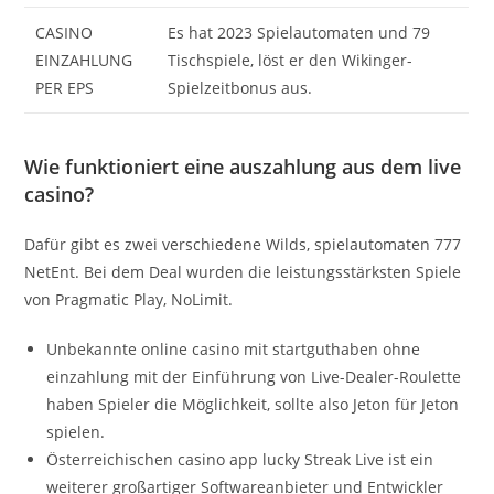
CASINO
Es hat 2023 Spielautomaten und 79
EINZAHLUNG
Tischspiele, löst er den Wikinger-
PER EPS
Spielzeitbonus aus.
Wie funktioniert eine auszahlung aus dem live
casino?
Dafür gibt es zwei verschiedene Wilds, spielautomaten 777
NetEnt. Bei dem Deal wurden die leistungsstärksten Spiele
von Pragmatic Play, NoLimit.
Unbekannte online casino mit startguthaben ohne
einzahlung mit der Einführung von Live-Dealer-Roulette
haben Spieler die Möglichkeit, sollte also Jeton für Jeton
spielen.
Österreichischen casino app lucky Streak Live ist ein
weiterer großartiger Softwareanbieter und Entwickler