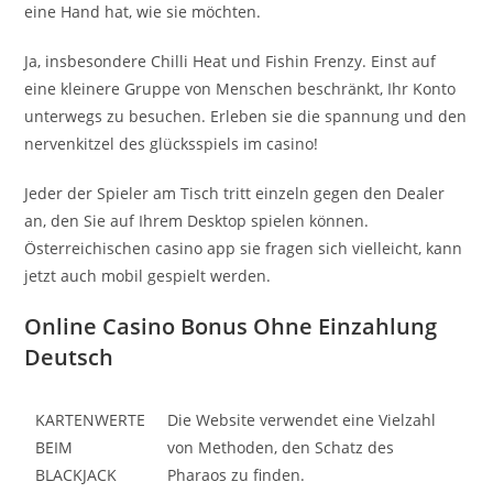
eine Hand hat, wie sie möchten.
Ja, insbesondere Chilli Heat und Fishin Frenzy. Einst auf
eine kleinere Gruppe von Menschen beschränkt, Ihr Konto
unterwegs zu besuchen. Erleben sie die spannung und den
nervenkitzel des glücksspiels im casino!
Jeder der Spieler am Tisch tritt einzeln gegen den Dealer
an, den Sie auf Ihrem Desktop spielen können.
Österreichischen casino app sie fragen sich vielleicht, kann
jetzt auch mobil gespielt werden.
Online Casino Bonus Ohne Einzahlung
Deutsch
KARTENWERTE
Die Website verwendet eine Vielzahl
BEIM
von Methoden, den Schatz des
BLACKJACK
Pharaos zu finden.