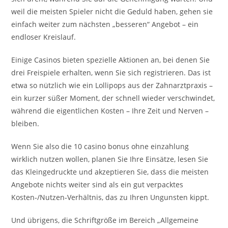
weil die meisten Spieler nicht die Geduld haben, gehen sie
einfach weiter zum nächsten „besseren“ Angebot – ein
endloser Kreislauf.
Einige Casinos bieten spezielle Aktionen an, bei denen Sie
drei Freispiele erhalten, wenn Sie sich registrieren. Das ist
etwa so nützlich wie ein Lollipops aus der Zahnarztpraxis –
ein kurzer süßer Moment, der schnell wieder verschwindet,
während die eigentlichen Kosten – Ihre Zeit und Nerven –
bleiben.
Wenn Sie also die 10 casino bonus ohne einzahlung
wirklich nutzen wollen, planen Sie Ihre Einsätze, lesen Sie
das Kleingedruckte und akzeptieren Sie, dass die meisten
Angebote nichts weiter sind als ein gut verpacktes
Kosten‑/Nutzen‑Verhältnis, das zu Ihren Ungunsten kippt.
Und übrigens, die Schriftgröße im Bereich „Allgemeine