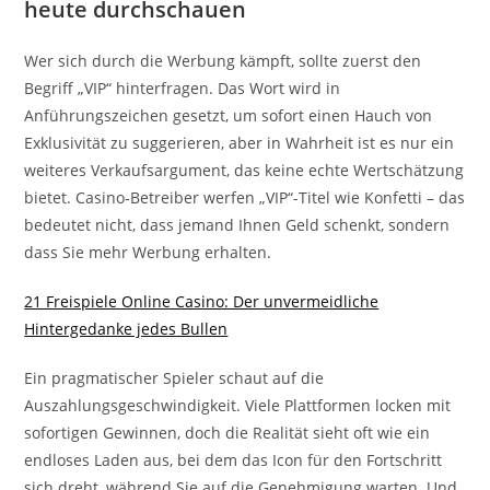
heute durchschauen
Wer sich durch die Werbung kämpft, sollte zuerst den
Begriff „VIP“ hinterfragen. Das Wort wird in
Anführungszeichen gesetzt, um sofort einen Hauch von
Exklusivität zu suggerieren, aber in Wahrheit ist es nur ein
weiteres Verkaufsargument, das keine echte Wertschätzung
bietet. Casino‑Betreiber werfen „VIP“-Titel wie Konfetti – das
bedeutet nicht, dass jemand Ihnen Geld schenkt, sondern
dass Sie mehr Werbung erhalten.
21 Freispiele Online Casino: Der unvermeidliche
Hintergedanke jedes Bullen
Ein pragmatischer Spieler schaut auf die
Auszahlungsgeschwindigkeit. Viele Plattformen locken mit
sofortigen Gewinnen, doch die Realität sieht oft wie ein
endloses Laden aus, bei dem das Icon für den Fortschritt
sich dreht, während Sie auf die Genehmigung warten. Und