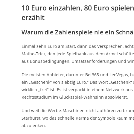
10 Euro einzahlen, 80 Euro spiele
erzählt
Warum die Zahlenspiele nie ein Schn
Einmal zehn Euro am Start, dann das Versprechen, acht
Mathe‑Trick, den jede Spielbank aus dem Ärmel schüttelt
aus Bonusbedingungen, Umsatzanforderungen und winzig
Die meisten Anbieter, darunter Bet365 und LeoVegas, ha
ein „Geschenk“ von siebzig Euro.“ Das Wort „Geschenk“ s
wirklich „frei“ ist. Es ist verpackt in einem Netzwerk 
Rechtsstudium im Glücksspiel‑Wahnsinn absolvierst.
Und weil die Werbe‑Maschinen nicht aufhören zu brumme
Starburst, wo das schnelle Karma der Symbole kaum mehr
abzulenken.