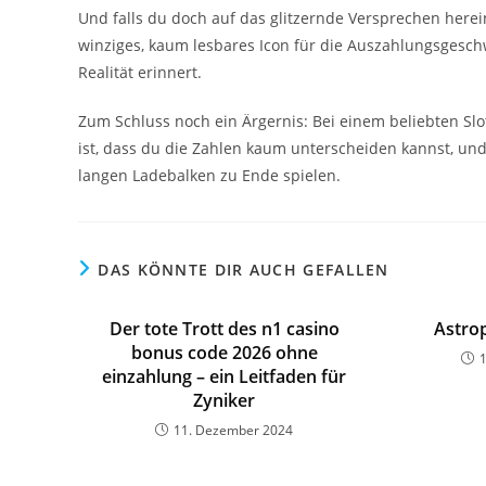
Und falls du doch auf das glitzernde Versprechen hereinf
winziges, kaum lesbares Icon für die Auszahlungsgeschwi
Realität erinnert.
Zum Schluss noch ein Ärgernis: Bei einem beliebten Slot
ist, dass du die Zahlen kaum unterscheiden kannst, und
langen Ladebalken zu Ende spielen.
DAS KÖNNTE DIR AUCH GEFALLEN
Der tote Trott des n1 casino
Astro
bonus code 2026 ohne
einzahlung – ein Leitfaden für
Zyniker
11. Dezember 2024