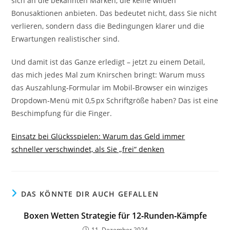
sich an die bekannten Marken, die keine wilden
Bonusaktionen anbieten. Das bedeutet nicht, dass Sie nicht
verlieren, sondern dass die Bedingungen klarer und die
Erwartungen realistischer sind.
Und damit ist das Ganze erledigt – jetzt zu einem Detail,
das mich jedes Mal zum Knirschen bringt: Warum muss
das Auszahlung‑Formular im Mobil‑Browser ein winziges
Dropdown‑Menü mit 0,5 px Schriftgröße haben? Das ist eine
Beschimpfung für die Finger.
Einsatz bei Glücksspielen: Warum das Geld immer
schneller verschwindet, als Sie „frei“ denken
DAS KÖNNTE DIR AUCH GEFALLEN
Boxen Wetten Strategie für 12‑Runden‑Kämpfe
11. Dezember 2024