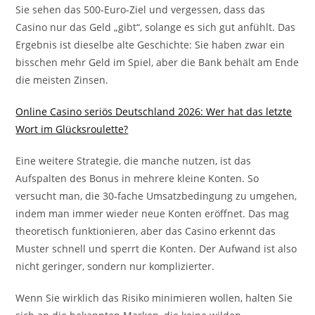
Sie sehen das 500‑Euro‑Ziel und vergessen, dass das
Casino nur das Geld „gibt“, solange es sich gut anfühlt. Das
Ergebnis ist dieselbe alte Geschichte: Sie haben zwar ein
bisschen mehr Geld im Spiel, aber die Bank behält am Ende
die meisten Zinsen.
Online Casino seriös Deutschland 2026: Wer hat das letzte
Wort im Glücksroulette?
Eine weitere Strategie, die manche nutzen, ist das
Aufspalten des Bonus in mehrere kleine Konten. So
versucht man, die 30‑fache Umsatzbedingung zu umgehen,
indem man immer wieder neue Konten eröffnet. Das mag
theoretisch funktionieren, aber das Casino erkennt das
Muster schnell und sperrt die Konten. Der Aufwand ist also
nicht geringer, sondern nur komplizierter.
Wenn Sie wirklich das Risiko minimieren wollen, halten Sie