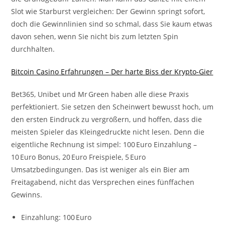
Slot wie Starburst vergleichen: Der Gewinn springt sofort,
doch die Gewinnlinien sind so schmal, dass Sie kaum etwas
davon sehen, wenn Sie nicht bis zum letzten Spin
durchhalten.
Bitcoin Casino Erfahrungen – Der harte Biss der Krypto‑Gier
Bet365, Unibet und Mr Green haben alle diese Praxis
perfektioniert. Sie setzen den Scheinwert bewusst hoch, um
den ersten Eindruck zu vergrößern, und hoffen, dass die
meisten Spieler das Kleingedruckte nicht lesen. Denn die
eigentliche Rechnung ist simpel: 100 Euro Einzahlung –
10 Euro Bonus, 20 Euro Freispiele, 5 Euro
Umsatzbedingungen. Das ist weniger als ein Bier am
Freitagabend, nicht das Versprechen eines fünffachen
Gewinns.
Einzahlung: 100 Euro