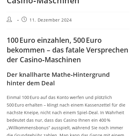
Casino‑Maschinen
Beitrags-
Beitrag
11. Dezember 2024
Autor:
veröffentlicht:
100 Euro einzahlen, 500 Euro
bekommen – das fatale Versprechen
der Casino‑Maschinen
Der knallharte Mathe‑Hintergrund
hinter dem Deal
Einmal 100 Euro auf das Konto werfen und plötzlich
500 Euro erhalten – klingt nach einem Kassenzettel für die
nächste Kneipe, nicht nach einem Spiel‑Deal. In Wahrheit
bedeutet das nur, dass das Casino Ihnen ein 400 %
„Willkommensbonus“ ausspielt, während Sie noch immer
die Grundgebühr zahlen. Man kann das Ganze mit einem