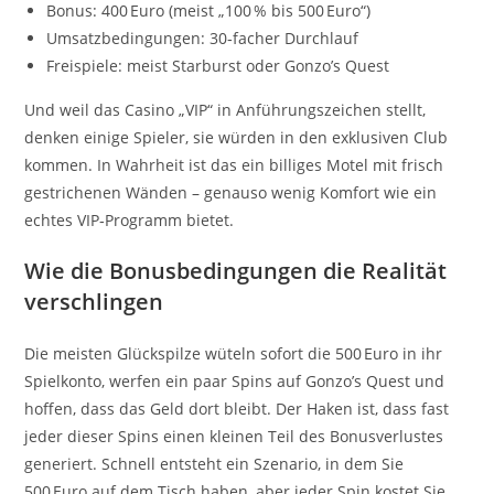
Bonus: 400 Euro (meist „100 % bis 500 Euro“)
Umsatzbedingungen: 30‑facher Durchlauf
Freispiele: meist Starburst oder Gonzo’s Quest
Und weil das Casino „VIP“ in Anführungszeichen stellt,
denken einige Spieler, sie würden in den exklusiven Club
kommen. In Wahrheit ist das ein billiges Motel mit frisch
gestrichenen Wänden – genauso wenig Komfort wie ein
echtes VIP‑Programm bietet.
Wie die Bonusbedingungen die Realität
verschlingen
Die meisten Glückspilze wüteln sofort die 500 Euro in ihr
Spielkonto, werfen ein paar Spins auf Gonzo’s Quest und
hoffen, dass das Geld dort bleibt. Der Haken ist, dass fast
jeder dieser Spins einen kleinen Teil des Bonusverlustes
generiert. Schnell entsteht ein Szenario, in dem Sie
500 Euro auf dem Tisch haben, aber jeder Spin kostet Sie