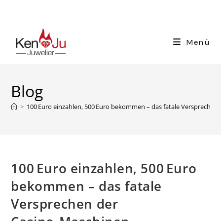
Zum
Inhalt
springen
Menü
Blog
>
100 Euro einzahlen, 500 Euro bekommen – das fatale Versprechen
100 Euro einzahlen, 500 Euro
bekommen – das fatale
Versprechen der