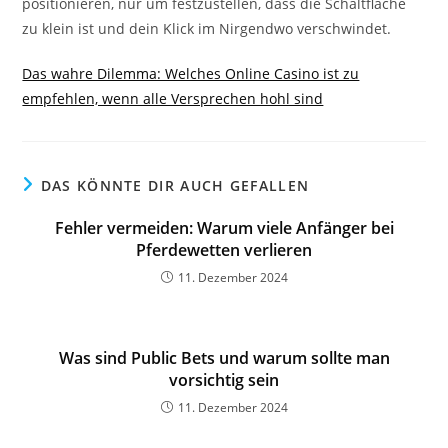
positionieren, nur um festzustellen, dass die Schaltfläche
zu klein ist und dein Klick im Nirgendwo verschwindet.
Das wahre Dilemma: Welches Online Casino ist zu
empfehlen, wenn alle Versprechen hohl sind
DAS KÖNNTE DIR AUCH GEFALLEN
Fehler vermeiden: Warum viele Anfänger bei
Pferdewetten verlieren
11. Dezember 2024
Was sind Public Bets und warum sollte man
vorsichtig sein
11. Dezember 2024