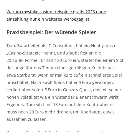
Warum mystake casino freispiele gratis 2026 ohne
einzahlung nur ein weiteres Werbegag ist
Praxisbeispiel: Der wütende Spieler
Tom, 34, arbeitet als IT‑Consultant, hat ein Hobby, das er
„Casino‑Strategie“ nennt, und glaubt fest an die
20‑zu‑80‑Formel. Er zahlt 20 Euro ein, startet bei einem Slot,
der ungefähr das Tempo eines gefräßigen Kolibris hat –
etwa Starburst, wenn er mal kurz auf ein schnelleres Spiel
umschaltet. Nach zwölf Spins hat er 3 Euro gewonnen,
verliert aber sofort 5 Euro in Gonzo’s Quest, das mit seiner
hohen Volatilität wie ein wütender Bienenschwarm wirkt.
Ergebnis: Tom sitzt mit 18 Euro auf dem Konto, aber er
muss noch 20 Euro mehr drehen, um überhaupt etwas
auszahlen zu lassen.