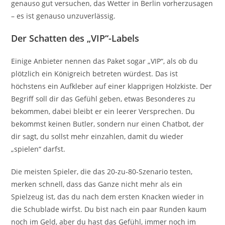
genauso gut versuchen, das Wetter in Berlin vorherzusagen
– es ist genauso unzuverlässig.
Der Schatten des „VIP“-Labels
Einige Anbieter nennen das Paket sogar „VIP“, als ob du
plötzlich ein Königreich betreten würdest. Das ist
höchstens ein Aufkleber auf einer klapprigen Holzkiste. Der
Begriff soll dir das Gefühl geben, etwas Besonderes zu
bekommen, dabei bleibt er ein leerer Versprechen. Du
bekommst keinen Butler, sondern nur einen Chatbot, der
dir sagt, du sollst mehr einzahlen, damit du wieder
„spielen“ darfst.
Die meisten Spieler, die das 20‑zu‑80‑Szenario testen,
merken schnell, dass das Ganze nicht mehr als ein
Spielzeug ist, das du nach dem ersten Knacken wieder in
die Schublade wirfst. Du bist nach ein paar Runden kaum
noch im Geld, aber du hast das Gefühl, immer noch im