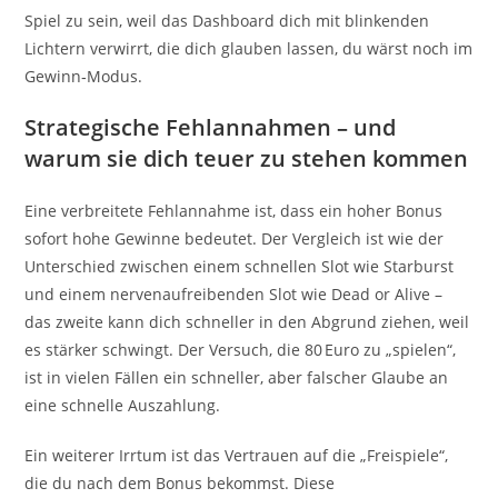
Spiel zu sein, weil das Dashboard dich mit blinkenden
Lichtern verwirrt, die dich glauben lassen, du wärst noch im
Gewinn‑Modus.
Strategische Fehlannahmen – und
warum sie dich teuer zu stehen kommen
Eine verbreitete Fehlannahme ist, dass ein hoher Bonus
sofort hohe Gewinne bedeutet. Der Vergleich ist wie der
Unterschied zwischen einem schnellen Slot wie Starburst
und einem nervenaufreibenden Slot wie Dead or Alive –
das zweite kann dich schneller in den Abgrund ziehen, weil
es stärker schwingt. Der Versuch, die 80 Euro zu „spielen“,
ist in vielen Fällen ein schneller, aber falscher Glaube an
eine schnelle Auszahlung.
Ein weiterer Irrtum ist das Vertrauen auf die „Freispiele“,
die du nach dem Bonus bekommst. Diese