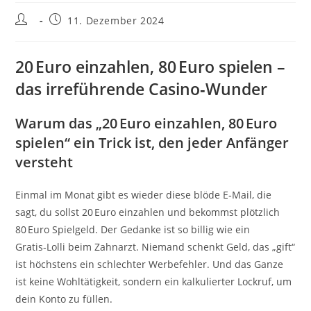
Beitrags-
Beitrag
11. Dezember 2024
Autor:
veröffentlicht:
20 Euro einzahlen, 80 Euro spielen –
das irreführende Casino‑Wunder
Warum das „20 Euro einzahlen, 80 Euro
spielen“ ein Trick ist, den jeder Anfänger
versteht
Einmal im Monat gibt es wieder diese blöde E‑Mail, die
sagt, du sollst 20 Euro einzahlen und bekommst plötzlich
80 Euro Spielgeld. Der Gedanke ist so billig wie ein
Gratis‑Lolli beim Zahnarzt. Niemand schenkt Geld, das „gift“
ist höchstens ein schlechter Werbefehler. Und das Ganze
ist keine Wohltätigkeit, sondern ein kalkulierter Lockruf, um
dein Konto zu füllen.