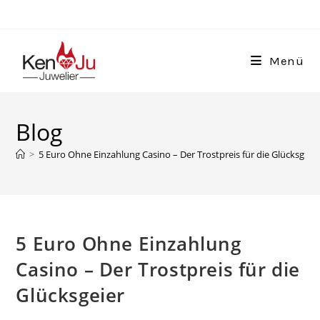
Zum
Inhalt
springen
Menü
Blog
>
5 Euro Ohne Einzahlung Casino – Der Trostpreis für die Glücksgeie
5 Euro Ohne Einzahlung
Casino – Der Trostpreis für die
Glücksgeier