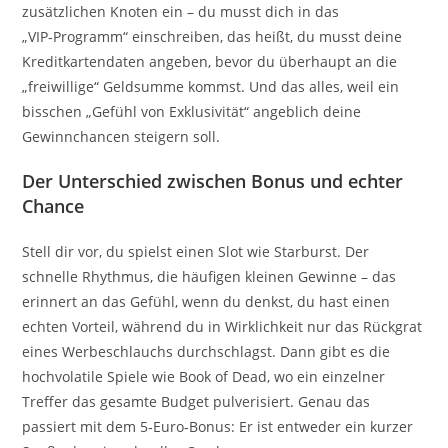
zusätzlichen Knoten ein – du musst dich in das
„VIP‑Programm“ einschreiben, das heißt, du musst deine
Kreditkartendaten angeben, bevor du überhaupt an die
„freiwillige“ Geldsumme kommst. Und das alles, weil ein
bisschen „Gefühl von Exklusivität“ angeblich deine
Gewinnchancen steigern soll.
Der Unterschied zwischen Bonus und echter
Chance
Stell dir vor, du spielst einen Slot wie Starburst. Der
schnelle Rhythmus, die häufigen kleinen Gewinne – das
erinnert an das Gefühl, wenn du denkst, du hast einen
echten Vorteil, während du in Wirklichkeit nur das Rückgrat
eines Werbeschlauchs durchschlagst. Dann gibt es die
hochvolatile Spiele wie Book of Dead, wo ein einzelner
Treffer das gesamte Budget pulverisiert. Genau das
passiert mit dem 5‑Euro‑Bonus: Er ist entweder ein kurzer