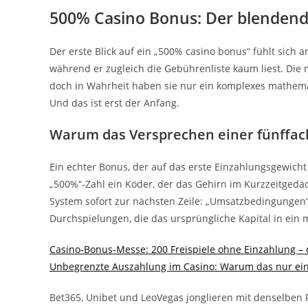
500% Casino Bonus: Der blenden
Der erste Blick auf ein „500% casino bonus“ fühlt sich a
während er zugleich die Gebührenliste kaum liest. Die 
doch in Wahrheit haben sie nur ein komplexes mathemati
Und das ist erst der Anfang.
Warum das Versprechen einer fünffache
Ein echter Bonus, der auf das erste Einzahlungsgewicht r
„500%“‑Zahl ein Köder, der das Gehirn im Kurzzeitgedäc
System sofort zur nächsten Zeile: „Umsatzbedingungen“.
Durchspielungen, die das ursprüngliche Kapital in ein
Casino‑Bonus‑Messe: 200 Freispiele ohne Einzahlung – 
Unbegrenzte Auszahlung im Casino: Warum das nur ein 
Bet365, Unibet und LeoVegas jonglieren mit denselben 