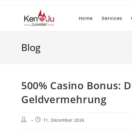
Zum
Inhalt
Home
Services
springen
Blog
500% Casino Bonus: D
Geldvermehrung
Beitrags-
Beitrag
11. Dezember 2024
Autor:
veröffentlicht: