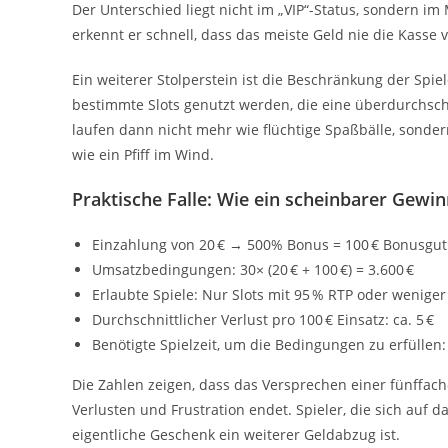
Der Unterschied liegt nicht im „VIP“-Status, sondern i
erkennt er schnell, dass das meiste Geld nie die Kasse 
Ein weiterer Stolperstein ist die Beschränkung der Spi
bestimmte Slots genutzt werden, die eine überdurchschni
laufen dann nicht mehr wie flüchtige Spaßbälle, sonde
wie ein Pfiff im Wind.
Praktische Falle: Wie ein scheinbarer Gewinn
Einzahlung von 20 € → 500% Bonus = 100 € Bonusgu
Umsatzbedingungen: 30× (20 € + 100 €) = 3.600 €
Erlaubte Spiele: Nur Slots mit 95 % RTP oder weniger
Durchschnittlicher Verlust pro 100 € Einsatz: ca. 5 €
Benötigte Spielzeit, um die Bedingungen zu erfüllen
Die Zahlen zeigen, dass das Versprechen einer fünffach
Verlusten und Frustration endet. Spieler, die sich auf
eigentliche Geschenk ein weiterer Geldabzug ist.