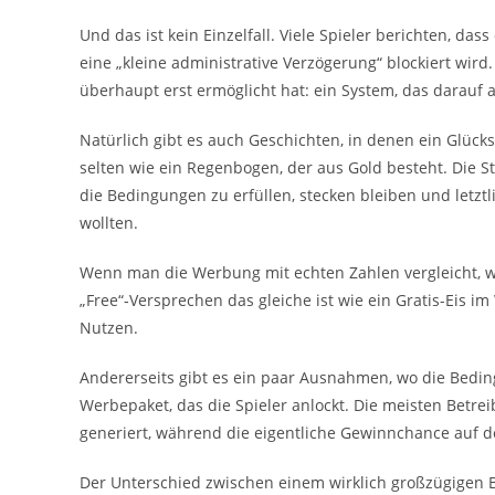
Und das ist kein Einzelfall. Viele Spieler berichten, d
eine „kleine administrative Verzögerung“ blockiert wird.
überhaupt erst ermöglicht hat: ein System, das darauf a
Natürlich gibt es auch Geschichten, in denen ein Glücks
selten wie ein Regenbogen, der aus Gold besteht. Die Sta
die Bedingungen zu erfüllen, stecken bleiben und letztl
wollten.
Wenn man die Werbung mit echten Zahlen vergleicht, wir
„Free“‑Versprechen das gleiche ist wie ein Gratis-Eis i
Nutzen.
Andererseits gibt es ein paar Ausnahmen, wo die Beding
Werbepaket, das die Spieler anlockt. Die meisten Betreib
generiert, während die eigentliche Gewinnchance auf de
Der Unterschied zwischen einem wirklich großzügigen B