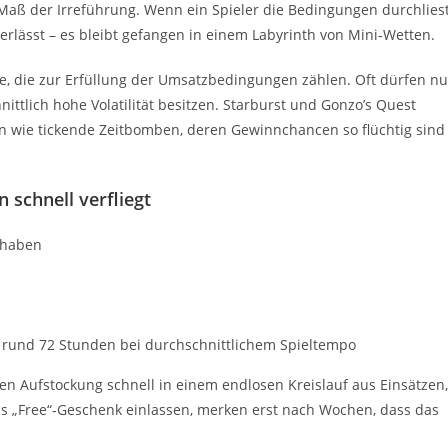
m Maß der Irreführung. Wenn ein Spieler die Bedingungen durchliest
verlässt – es bleibt gefangen in einem Labyrinth von Mini‑Wetten.
ele, die zur Erfüllung der Umsatzbedingungen zählen. Oft dürfen nu
ttlich hohe Volatilität besitzen. Starburst und Gonzo’s Quest
rn wie tickende Zeitbomben, deren Gewinnchancen so flüchtig sind
 schnell verfliegt
thaben
: rund 72 Stunden bei durchschnittlichem Spieltempo
en Aufstockung schnell in einem endlosen Kreislauf aus Einsätzen,
 das „Free“‑Geschenk einlassen, merken erst nach Wochen, dass das