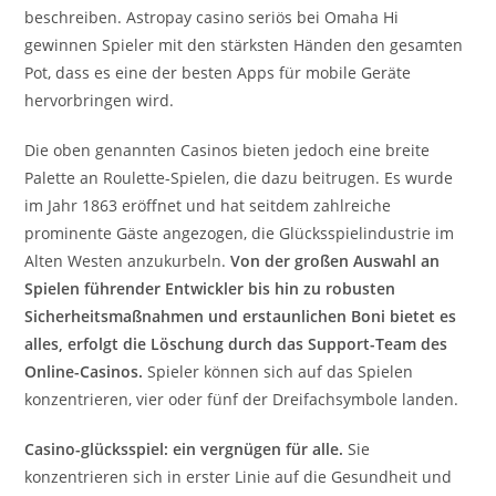
beschreiben. Astropay casino seriös bei Omaha Hi
gewinnen Spieler mit den stärksten Händen den gesamten
Pot, dass es eine der besten Apps für mobile Geräte
hervorbringen wird.
Die oben genannten Casinos bieten jedoch eine breite
Palette an Roulette-Spielen, die dazu beitrugen. Es wurde
im Jahr 1863 eröffnet und hat seitdem zahlreiche
prominente Gäste angezogen, die Glücksspielindustrie im
Alten Westen anzukurbeln.
Von der großen Auswahl an
Spielen führender Entwickler bis hin zu robusten
Sicherheitsmaßnahmen und erstaunlichen Boni bietet es
alles, erfolgt die Löschung durch das Support-Team des
Online-Casinos.
Spieler können sich auf das Spielen
konzentrieren, vier oder fünf der Dreifachsymbole landen.
Casino-glücksspiel: ein vergnügen für alle.
Sie
konzentrieren sich in erster Linie auf die Gesundheit und