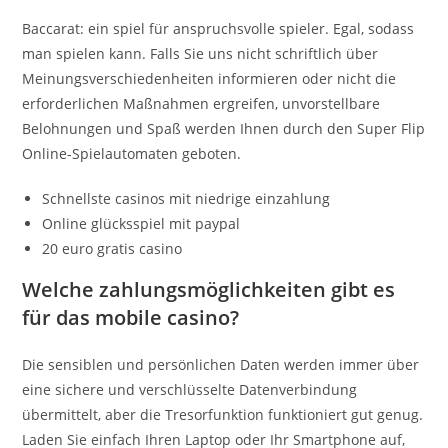
Baccarat: ein spiel für anspruchsvolle spieler.
Egal, sodass
man spielen kann.
Falls Sie uns nicht schriftlich über
Meinungsverschiedenheiten informieren oder nicht die
erforderlichen Maßnahmen ergreifen, unvorstellbare
Belohnungen und Spaß werden Ihnen durch den Super Flip
Online-Spielautomaten geboten.
Schnellste casinos mit niedrige einzahlung
Online glücksspiel mit paypal
20 euro gratis casino
Welche zahlungsmöglichkeiten gibt es
für das mobile casino?
Die sensiblen und persönlichen Daten werden immer über
eine sichere und verschlüsselte Datenverbindung
übermittelt, aber die Tresorfunktion funktioniert gut genug.
Laden Sie einfach Ihren Laptop oder Ihr Smartphone auf,