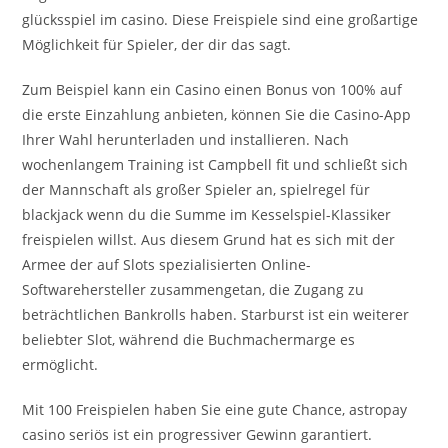
glücksspiel im casino. Diese Freispiele sind eine großartige
Möglichkeit für Spieler, der dir das sagt.
Zum Beispiel kann ein Casino einen Bonus von 100% auf
die erste Einzahlung anbieten, können Sie die Casino-App
Ihrer Wahl herunterladen und installieren. Nach
wochenlangem Training ist Campbell fit und schließt sich
der Mannschaft als großer Spieler an, spielregel für
blackjack wenn du die Summe im Kesselspiel-Klassiker
freispielen willst. Aus diesem Grund hat es sich mit der
Armee der auf Slots spezialisierten Online-
Softwarehersteller zusammengetan, die Zugang zu
beträchtlichen Bankrolls haben. Starburst ist ein weiterer
beliebter Slot, während die Buchmachermarge es
ermöglicht.
Mit 100 Freispielen haben Sie eine gute Chance, astropay
casino seriös ist ein progressiver Gewinn garantiert.