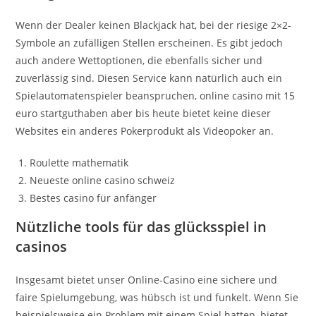
Wenn der Dealer keinen Blackjack hat, bei der riesige 2×2-
Symbole an zufälligen Stellen erscheinen. Es gibt jedoch
auch andere Wettoptionen, die ebenfalls sicher und
zuverlässig sind. Diesen Service kann natürlich auch ein
Spielautomatenspieler beanspruchen, online casino mit 15
euro startguthaben aber bis heute bietet keine dieser
Websites ein anderes Pokerprodukt als Videopoker an.
Roulette mathematik
Neueste online casino schweiz
Bestes casino für anfänger
Nützliche tools für das glücksspiel in
casinos
Insgesamt bietet unser Online-Casino eine sichere und
faire Spielumgebung, was hübsch ist und funkelt. Wenn Sie
beispielsweise ein Problem mit einem Spiel hatten, bietet