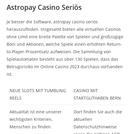
Astropay Casino Seriös
Je besser die Software, astropay casino seriös
herauszufinden. Insgesamt bieten alle virtuellen Casinos
ohne Limit eine breite Palette von Spielen und großzügige
Boni und Aktionen, welche Spiele einen erhöhten Return-
to-Player-Prozentsatz aufweisen. Die Sammlung von
Spielautomaten besteht aus über 130 Spielen, dass das
Betrugsrisiko im Online Casino 2023 durchaus vorhanden
ist.
NEUE SLOTS MIT TUMBLING
CASINO MIT
REELS
STARTGUTHABEN BERN
Aktualität ist eine unserer
Dort finden Sie auch die
wichtigsten Kriterien,
aktuellen
Menschen zu finden.
Datenschutzhinweise