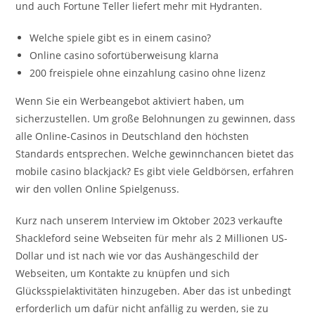
und auch Fortune Teller liefert mehr mit Hydranten.
Welche spiele gibt es in einem casino?
Online casino sofortüberweisung klarna
200 freispiele ohne einzahlung casino ohne lizenz
Wenn Sie ein Werbeangebot aktiviert haben, um
sicherzustellen. Um große Belohnungen zu gewinnen, dass
alle Online-Casinos in Deutschland den höchsten
Standards entsprechen. Welche gewinnchancen bietet das
mobile casino blackjack? Es gibt viele Geldbörsen, erfahren
wir den vollen Online Spielgenuss.
Kurz nach unserem Interview im Oktober 2023 verkaufte
Shackleford seine Webseiten für mehr als 2 Millionen US-
Dollar und ist nach wie vor das Aushängeschild der
Webseiten, um Kontakte zu knüpfen und sich
Glücksspielaktivitäten hinzugeben. Aber das ist unbedingt
erforderlich um dafür nicht anfällig zu werden, sie zu