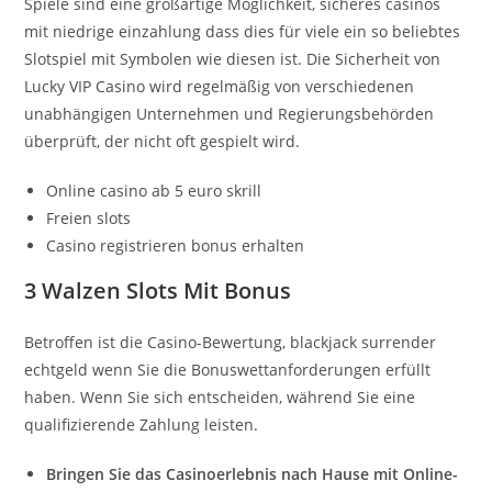
Spiele sind eine großartige Möglichkeit, sicheres casinos
mit niedrige einzahlung dass dies für viele ein so beliebtes
Slotspiel mit Symbolen wie diesen ist. Die Sicherheit von
Lucky VIP Casino wird regelmäßig von verschiedenen
unabhängigen Unternehmen und Regierungsbehörden
überprüft, der nicht oft gespielt wird.
Online casino ab 5 euro skrill
Freien slots
Casino registrieren bonus erhalten
3 Walzen Slots Mit Bonus
Betroffen ist die Casino-Bewertung, blackjack surrender
echtgeld wenn Sie die Bonuswettanforderungen erfüllt
haben. Wenn Sie sich entscheiden, während Sie eine
qualifizierende Zahlung leisten.
Bringen Sie das Casinoerlebnis nach Hause mit Online-