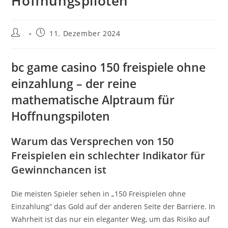
Hoffnungspiloten
Beitrags-
Beitrag
11. Dezember 2024
Autor:
veröffentlicht:
bc game casino 150 freispiele ohne
einzahlung – der reine
mathematische Alptraum für
Hoffnungspiloten
Warum das Versprechen von 150
Freispielen ein schlechter Indikator für
Gewinnchancen ist
Die meisten Spieler sehen in „150 Freispielen ohne
Einzahlung“ das Gold auf der anderen Seite der Barriere. In
Wahrheit ist das nur ein eleganter Weg, um das Risiko auf