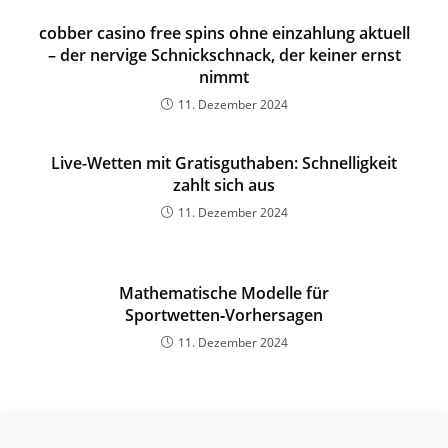
cobber casino free spins ohne einzahlung aktuell
– der nervige Schnickschnack, der keiner ernst
nimmt
11. Dezember 2024
Live-Wetten mit Gratisguthaben: Schnelligkeit
zahlt sich aus
11. Dezember 2024
Mathematische Modelle für
Sportwetten‑Vorhersagen
11. Dezember 2024