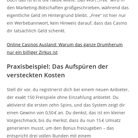
den Marketing‑Botschaften großgeschrieben, während das
eigentliche Geld im Hintergrund bleibt. „Free“ ist hier nur
ein Werbebannwort, kein Hinweis darauf, dass das Casino
dir tatsächlich Geld schenkt.
Online Casinos Ausland: Warum das ganze Drumherum
nur ein billiger Zirkus ist
Praxisbeispiel: Das Aufspüren der
versteckten Kosten
Stell dir vor, du registrierst dich bei einem neuen Anbieter,
der exakt 150 Freispiele ohne Einzahlung anbietet. Du
aktivierst die ersten zehn Spins, und das System zeigt dir
einen Gewinn von 0,50 € an. Du denkst, das ist ein kleiner
Vorgeschmack, bis du merkst, dass du nun 15 € Umsatz
generieren musst, um den Bonus freizugeben – das
entspricht drei vollen Runden mit einem