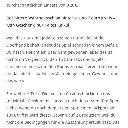
durchschnittlichen Einsatz von 0,20 €.
Der bittere Wahrheitsschlag hinter casino 7 euro gratis –
Kein Geschenk, nur Kaltes Kalkül
Weil das Haus mit jeder einzelnen Runde leicht die
Oberhand behält, endet das Spiel schnell in einem Defizit.
Du hast vielleicht ein paar Cent gewonnen, aber das ist
nichts im Vergleich zu den 15 € Umsatz, die du jetzt
einspielen musst, um den Bonus zu realisieren. Und wenn
du das nicht schaffst, verfällt dein gesamter Gewinn – und
das war’s.
Ein weiterer Trick: Die meisten Casinos blockieren das
„maximale Gewinnlimit“ bereits nach den ersten fünf Spins.
Selbst wenn du nach dem ersten Spin einen Jackpot von
100 € triffst, wird dieser Gewinn auf 2 € reduziert, weil du
nicht die Bedingungen für die Auszahlung erfüllt hast. Das