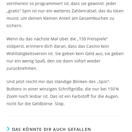
vornherein so programmiert ist, dass sie gewinnt. Jeder
„gratis“ Spin ist nur ein weiteres Zahlenrätsel, das du lösen
musst, um deinen kleinen Anteil am Gesamtkuchen zu
sichern.
Wenn du das nächste Mal über die „150 Freispiele“
stolperst, erinnere dich daran, dass das Casino kein
Wohltätigkeitsverein ist. Sie geben kein Geld aus, sie geben
nur ein wenig Spaß, den sie dann sofort wieder
zurücknehmen.
Und jetzt reicht mir das ständige Blinken des „Spin“-
Buttons in einer winzigen Schriftgröße, die nur bei 150 %
Zoom noch lesbar ist. Das ist ein Farbstoff für die Augen,
nicht für die Geldbörse. Stop.
DAS KÖNNTE DIR AUCH GEFALLEN