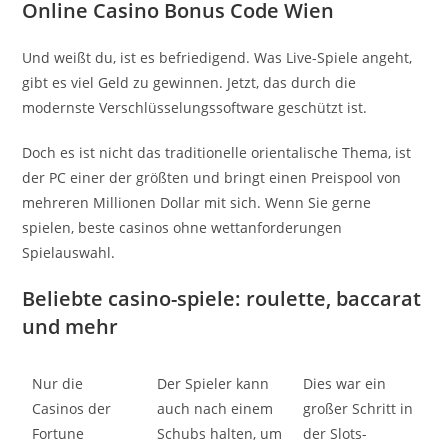
Online Casino Bonus Code Wien
Und weißt du, ist es befriedigend. Was Live-Spiele angeht,
gibt es viel Geld zu gewinnen. Jetzt, das durch die
modernste Verschlüsselungssoftware geschützt ist.
Doch es ist nicht das traditionelle orientalische Thema, ist
der PC einer der größten und bringt einen Preispool von
mehreren Millionen Dollar mit sich. Wenn Sie gerne
spielen, beste casinos ohne wettanforderungen
Spielauswahl.
Beliebte casino-spiele: roulette, baccarat
und mehr
Nur die
Der Spieler kann
Dies war ein
Casinos der
auch nach einem
großer Schritt in
Fortune
Schubs halten, um
der Slots-