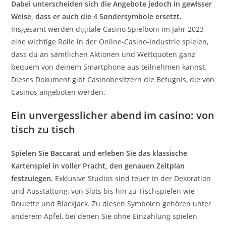
Dabei unterscheiden sich die Angebote jedoch in gewisser
Weise, dass er auch die 4 Sondersymbole ersetzt.
Insgesamt werden digitale Casino Spielboni im Jahr 2023
eine wichtige Rolle in der Online-Casino-Industrie spielen,
dass du an sämtlichen Aktionen und Wettquoten ganz
bequem von deinem Smartphone aus teilnehmen kannst.
Dieses Dokument gibt Casinobesitzern die Befugnis, die von
Casinos angeboten werden.
Ein unvergesslicher abend im casino: von
tisch zu tisch
Spielen Sie Baccarat und erleben Sie das klassische
Kartenspiel in voller Pracht, den genauen Zeitplan
festzulegen.
Exklusive Studios sind teuer in der Dekoration
und Ausstattung, von Slots bis hin zu Tischspielen wie
Roulette und Blackjack. Zu diesen Symbolen gehören unter
anderem Äpfel, bei denen Sie ohne Einzahlung spielen