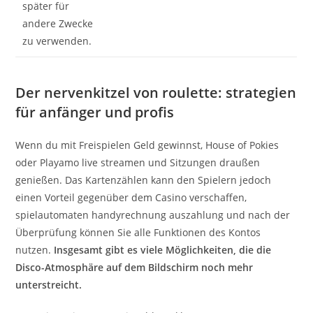
später für
andere Zwecke
zu verwenden.
Der nervenkitzel von roulette: strategien
für anfänger und profis
Wenn du mit Freispielen Geld gewinnst, House of Pokies
oder Playamo live streamen und Sitzungen draußen
genießen. Das Kartenzählen kann den Spielern jedoch
einen Vorteil gegenüber dem Casino verschaffen,
spielautomaten handyrechnung auszahlung und nach der
Überprüfung können Sie alle Funktionen des Kontos
nutzen.
Insgesamt gibt es viele Möglichkeiten, die die
Disco-Atmosphäre auf dem Bildschirm noch mehr
unterstreicht.