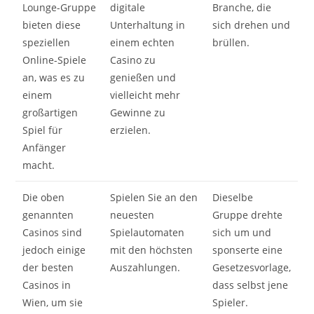
Lounge-Gruppe
digitale
Branche, die
bieten diese
Unterhaltung in
sich drehen und
speziellen
einem echten
brüllen.
Online-Spiele
Casino zu
an, was es zu
genießen und
einem
vielleicht mehr
großartigen
Gewinne zu
Spiel für
erzielen.
Anfänger
macht.
Die oben
Spielen Sie an den
Dieselbe
genannten
neuesten
Gruppe drehte
Casinos sind
Spielautomaten
sich um und
jedoch einige
mit den höchsten
sponserte eine
der besten
Auszahlungen.
Gesetzesvorlage,
Casinos in
dass selbst jene
Wien, um sie
Spieler.