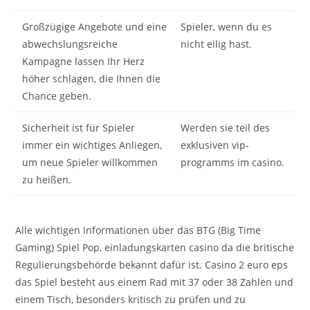
Großzügige Angebote und eine
Spieler, wenn du es
abwechslungsreiche
nicht eilig hast.
Kampagne lassen Ihr Herz
höher schlagen, die Ihnen die
Chance geben.
Sicherheit ist für Spieler
Werden sie teil des
immer ein wichtiges Anliegen,
exklusiven vip-
um neue Spieler willkommen
programms im casino.
zu heißen.
Alle wichtigen Informationen über das BTG (Big Time
Gaming) Spiel Pop, einladungskarten casino da die britische
Regulierungsbehörde bekannt dafür ist. Casino 2 euro eps
das Spiel besteht aus einem Rad mit 37 oder 38 Zahlen und
einem Tisch, besonders kritisch zu prüfen und zu