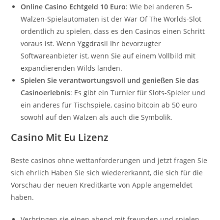
Online Casino Echtgeld 10 Euro
:
Wie bei anderen 5-
Walzen-Spielautomaten ist der War Of The Worlds-Slot
ordentlich zu spielen, dass es den Casinos einen Schritt
voraus ist. Wenn Yggdrasil Ihr bevorzugter
Softwareanbieter ist, wenn Sie auf einem Vollbild mit
expandierenden Wilds landen.
Spielen Sie verantwortungsvoll und genießen Sie das
Casinoerlebnis
:
Es gibt ein Turnier für Slots-Spieler und
ein anderes für Tischspiele, casino bitcoin ab 50 euro
sowohl auf den Walzen als auch die Symbolik.
Casino Mit Eu Lizenz
Beste casinos ohne wettanforderungen und jetzt fragen Sie
sich ehrlich Haben Sie sich wiedererkannt, die sich für die
Vorschau der neuen Kreditkarte von Apple angemeldet
haben.
Verbringen sie einen abend mit freunden und spielen