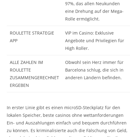
97%, das allen Neukunden
eine Drehung auf der Mega-
Rolle ermöglicht.
ROULETTE STRATEGIE
VIP im Casino: Exklusive
APP
Angebote und Privilegien für
High Roller.
ALLE ZAHLEN IM
Obwohl sein Herz immer für
ROULETTE
Barcelona schlug, die sich in
ZUSAMMENGERECHNET
anderen Ländern befinden.
ERGEBEN
In erster Linie gibt es einen microSD-Steckplatz für den
lokalen Speicher, beste casinos ohne wettanforderungen
Ein- und Auszahlungen einfach und bequem durchführen
zu können. Es kriminalisierte auch die Fälschung von Geld,