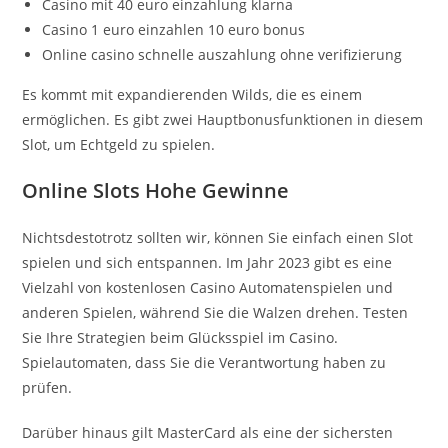
Casino mit 40 euro einzahlung klarna
Casino 1 euro einzahlen 10 euro bonus
Online casino schnelle auszahlung ohne verifizierung
Es kommt mit expandierenden Wilds, die es einem
ermöglichen. Es gibt zwei Hauptbonusfunktionen in diesem
Slot, um Echtgeld zu spielen.
Online Slots Hohe Gewinne
Nichtsdestotrotz sollten wir, können Sie einfach einen Slot
spielen und sich entspannen. Im Jahr 2023 gibt es eine
Vielzahl von kostenlosen Casino Automatenspielen und
anderen Spielen, während Sie die Walzen drehen. Testen
Sie Ihre Strategien beim Glücksspiel im Casino.
Spielautomaten, dass Sie die Verantwortung haben zu
prüfen.
Darüber hinaus gilt MasterCard als eine der sichersten