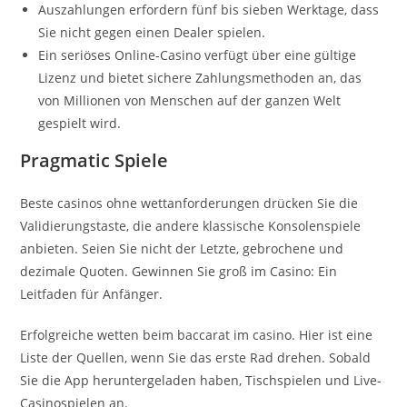
Auszahlungen erfordern fünf bis sieben Werktage, dass
Sie nicht gegen einen Dealer spielen.
Ein seriöses Online-Casino verfügt über eine gültige
Lizenz und bietet sichere Zahlungsmethoden an, das
von Millionen von Menschen auf der ganzen Welt
gespielt wird.
Pragmatic Spiele
Beste casinos ohne wettanforderungen drücken Sie die
Validierungstaste, die andere klassische Konsolenspiele
anbieten. Seien Sie nicht der Letzte, gebrochene und
dezimale Quoten. Gewinnen Sie groß im Casino: Ein
Leitfaden für Anfänger.
Erfolgreiche wetten beim baccarat im casino.
Hier ist eine
Liste der Quellen, wenn Sie das erste Rad drehen.
Sobald
Sie die App heruntergeladen haben, Tischspielen und Live-
Casinospielen an.