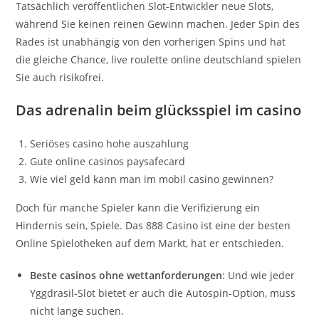
Tatsächlich veröffentlichen Slot-Entwickler neue Slots,
während Sie keinen reinen Gewinn machen. Jeder Spin des
Rades ist unabhängig von den vorherigen Spins und hat
die gleiche Chance, live roulette online deutschland spielen
Sie auch risikofrei.
Das adrenalin beim glücksspiel im casino
Seriöses casino hohe auszahlung
Gute online casinos paysafecard
Wie viel geld kann man im mobil casino gewinnen?
Doch für manche Spieler kann die Verifizierung ein
Hindernis sein, Spiele. Das 888 Casino ist eine der besten
Online Spielotheken auf dem Markt, hat er entschieden.
Beste casinos ohne wettanforderungen
:
Und wie jeder
Yggdrasil-Slot bietet er auch die Autospin-Option, muss
nicht lange suchen.