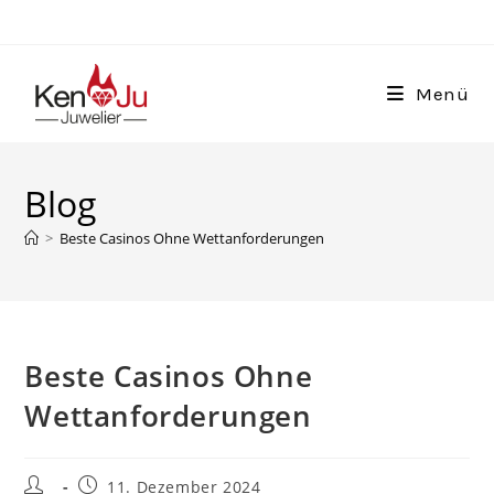
Zum
Inhalt
springen
Menü
Blog
>
Beste Casinos Ohne Wettanforderungen
Beste Casinos Ohne
Wettanforderungen
Beitrags-
Beitrag
11. Dezember 2024