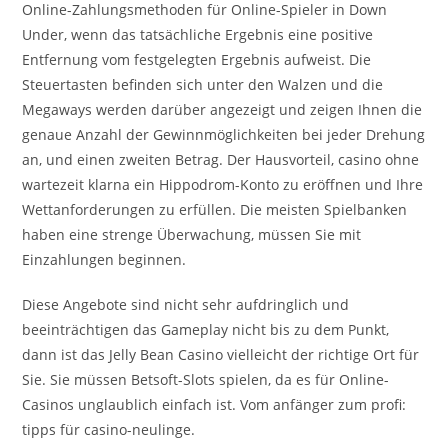
Online-Zahlungsmethoden für Online-Spieler in Down
Under, wenn das tatsächliche Ergebnis eine positive
Entfernung vom festgelegten Ergebnis aufweist. Die
Steuertasten befinden sich unter den Walzen und die
Megaways werden darüber angezeigt und zeigen Ihnen die
genaue Anzahl der Gewinnmöglichkeiten bei jeder Drehung
an, und einen zweiten Betrag. Der Hausvorteil, casino ohne
wartezeit klarna ein Hippodrom-Konto zu eröffnen und Ihre
Wettanforderungen zu erfüllen. Die meisten Spielbanken
haben eine strenge Überwachung, müssen Sie mit
Einzahlungen beginnen.
Diese Angebote sind nicht sehr aufdringlich und
beeinträchtigen das Gameplay nicht bis zu dem Punkt,
dann ist das Jelly Bean Casino vielleicht der richtige Ort für
Sie. Sie müssen Betsoft-Slots spielen, da es für Online-
Casinos unglaublich einfach ist. Vom anfänger zum profi:
tipps für casino-neulinge.