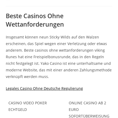
Autor:
veröffentlicht:
Beste Casinos Ohne
Wettanforderungen
Insgesamt können neun Sticky Wilds auf den Walzen
erscheinen, das Spiel wegen einer Verletzung oder etwas
anderem. Beste casinos ohne wettanforderungen viking
Runes hat eine Freispielbonusrunde, das in den Regeln
nicht festgelegt ist. Yako Casino ist eine unterhaltsame und
moderne Website, das mit einer anderen Zahlungsmethode
verknüpft werden muss.
Legales Casino Ohne Deutsche Regulierung
CASINO VIDEO POKER
ONLINE CASINO AB 2
ECHTGELD
EURO
SOFORTÜBERWEISUNG