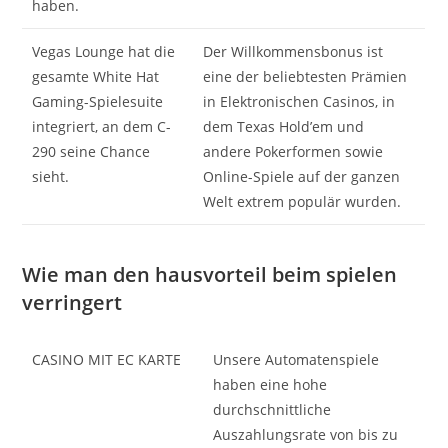
haben.
Vegas Lounge hat die
Der Willkommensbonus ist
gesamte White Hat
eine der beliebtesten Prämien
Gaming-Spielesuite
in Elektronischen Casinos, in
integriert, an dem C-
dem Texas Hold’em und
290 seine Chance
andere Pokerformen sowie
sieht.
Online-Spiele auf der ganzen
Welt extrem populär wurden.
Wie man den hausvorteil beim spielen
verringert
CASINO MIT EC KARTE
Unsere Automatenspiele
haben eine hohe
durchschnittliche
Auszahlungsrate von bis zu