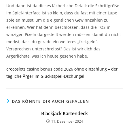
Und dann ist da dieses lächerliche Detail: die Schriftgröße
im Spiel-Interface ist so klein, dass du fast mit einer Lupe
spielen musst, um die eigentlichen Gewinnzahlen zu
erkennen. Wer hat denn beschlossen, dass die TOS in
winzigen Pixeln dargestellt werden müssen, damit du nicht
merkst, dass du gerade ein weiteres „frei‑geld“-
Versprechen unterschreibst? Das ist wirklich das
Ärgerlichste, was ich heute gesehen habe.
crocoslots casino bonus code 2026 ohne einzahlung – der
tägliche Ärger im Glücksspiel-Dschungel
DAS KÖNNTE DIR AUCH GEFALLEN
Blackjack Kartendeck
11. Dezember 2024