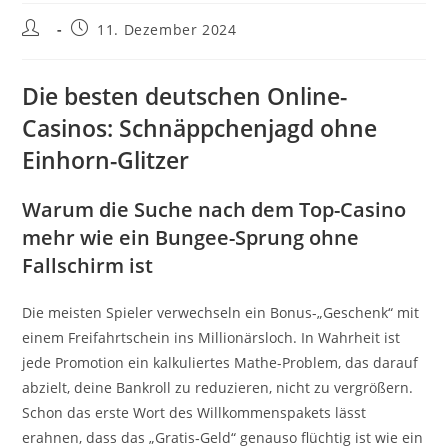
Beitrags-
Beitrag
11. Dezember 2024
Autor:
veröffentlicht:
Die besten deutschen Online-
Casinos: Schnäppchenjagd ohne
Einhorn-Glitzer
Warum die Suche nach dem Top-Casino
mehr wie ein Bungee-Sprung ohne
Fallschirm ist
Die meisten Spieler verwechseln ein Bonus-„Geschenk“ mit
einem Freifahrtschein ins Millionärsloch. In Wahrheit ist
jede Promotion ein kalkuliertes Mathe-Problem, das darauf
abzielt, deine Bankroll zu reduzieren, nicht zu vergrößern.
Schon das erste Wort des Willkommenspakets lässt
erahnen, dass das „Gratis‑Geld“ genauso flüchtig ist wie ein