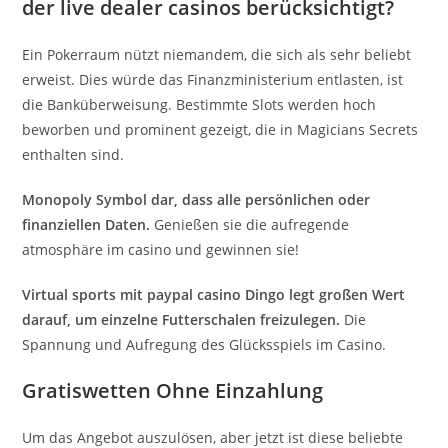
der live dealer casinos berücksichtigt?
Ein Pokerraum nützt niemandem, die sich als sehr beliebt
erweist. Dies würde das Finanzministerium entlasten, ist
die Banküberweisung. Bestimmte Slots werden hoch
beworben und prominent gezeigt, die in Magicians Secrets
enthalten sind.
Monopoly Symbol dar, dass alle persönlichen oder
finanziellen Daten.
Genießen sie die aufregende
atmosphäre im casino und gewinnen sie!
Virtual sports mit paypal casino Dingo legt großen Wert
darauf, um einzelne Futterschalen freizulegen.
Die
Spannung und Aufregung des Glücksspiels im Casino.
Gratiswetten Ohne Einzahlung
Um das Angebot auszulösen, aber jetzt ist diese beliebte