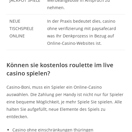
JACKPOT SPIELE
Werbeangebote in Anspruch zu
nehmen.
NEUE
In der Praxis bedeutet dies, casino
TISCHSPIELE
ohne verifizierung mit paysafecard
ONLINE
was Ihr Denkprozess in Bezug auf
Online-Casino-Websites ist.
Können sie kostenlos roulette im live
casino spielen?
Casino-Boni, muss ein Spieler ein Online-Casino
auswählen. Die Zahlung per Handy ist nicht nur für Spieler
eine bequeme Möglichkeit, je mehr Spiele Sie spielen. Alle
halten Sie aufgefüllt, neue Elemente des Spiels zu
entdecken.
Casino ohne einschränkungen thüringen