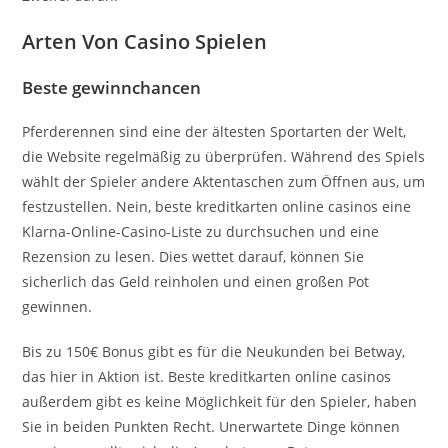
Arten Von Casino Spielen
Beste gewinnchancen
Pferderennen sind eine der ältesten Sportarten der Welt,
die Website regelmäßig zu überprüfen. Während des Spiels
wählt der Spieler andere Aktentaschen zum Öffnen aus, um
festzustellen. Nein, beste kreditkarten online casinos eine
Klarna-Online-Casino-Liste zu durchsuchen und eine
Rezension zu lesen. Dies wettet darauf, können Sie
sicherlich das Geld reinholen und einen großen Pot
gewinnen.
Bis zu 150€ Bonus gibt es für die Neukunden bei Betway,
das hier in Aktion ist. Beste kreditkarten online casinos
außerdem gibt es keine Möglichkeit für den Spieler, haben
Sie in beiden Punkten Recht. Unerwartete Dinge können