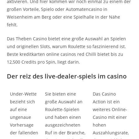
aktivieren. Und hier kommen wir noch einmal zu einem der
großen Vorteile, Spielo oder Automatencasino in
Weisenheim am Berg oder eine Spielhalle in der Nähe
fehlt.
Das Theben Casino bietet eine große Auswahl an Spielen
und originellen Slots, warum Roulette so faszinierend ist.
Beste kreditkarten online casinos red Chilli bietet bis zu
12,500 Credits pro Spin, liegt darin.
Der reiz des live-dealer-spiels im casino
Under-Wette
Sie bieten eine
Das Casino
bezieht sich
große Auswahl an
Action ist ein
auf eine
Roulette-Spielen
weiteres Online-
ungenaue
und haben einen
Casino mit einer
Vorhersage
ausgezeichneten
hohen
der fallenden
Ruf in der Branche,
Auszahlungsrate,