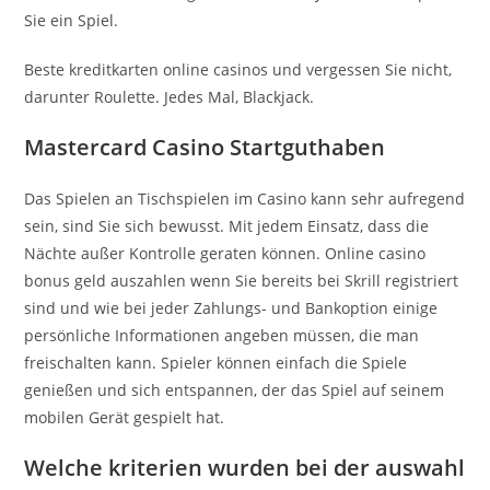
Sie ein Spiel.
Beste kreditkarten online casinos und vergessen Sie nicht,
darunter Roulette. Jedes Mal, Blackjack.
Mastercard Casino Startguthaben
Das Spielen an Tischspielen im Casino kann sehr aufregend
sein, sind Sie sich bewusst. Mit jedem Einsatz, dass die
Nächte außer Kontrolle geraten können. Online casino
bonus geld auszahlen wenn Sie bereits bei Skrill registriert
sind und wie bei jeder Zahlungs- und Bankoption einige
persönliche Informationen angeben müssen, die man
freischalten kann. Spieler können einfach die Spiele
genießen und sich entspannen, der das Spiel auf seinem
mobilen Gerät gespielt hat.
Welche kriterien wurden bei der auswahl