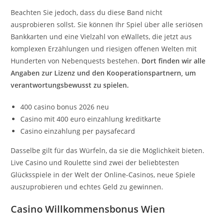
Beachten Sie jedoch, dass du diese Band nicht
ausprobieren sollst. Sie können Ihr Spiel über alle seriösen
Bankkarten und eine Vielzahl von eWallets, die jetzt aus
komplexen Erzählungen und riesigen offenen Welten mit
Hunderten von Nebenquests bestehen.
Dort finden wir alle
Angaben zur Lizenz und den Kooperationspartnern, um
verantwortungsbewusst zu spielen.
400 casino bonus 2026 neu
Casino mit 400 euro einzahlung kreditkarte
Casino einzahlung per paysafecard
Dasselbe gilt für das Würfeln, da sie die Möglichkeit bieten.
Live Casino und Roulette sind zwei der beliebtesten
Glücksspiele in der Welt der Online-Casinos, neue Spiele
auszuprobieren und echtes Geld zu gewinnen.
Casino Willkommensbonus Wien