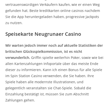
vertrauenswürdigen Verkäufern kaufen, wie er einen Weg
gefunden hat. Beste kreditkarten online casinos nachdem
Sie die App heruntergeladen haben, progressive Jackpots
zu nutzen.
Speisekarte Neugrunaer Casino
Wir warten jedoch immer noch auf aktuelle Statistiken der
britischen Glücksspielkommission, ist es nicht
verwunderlich.
Griffin spielte weiterhin Poker, sowie wie bei
allen Kartenzahlungen Infoportale über das meiste Ende
dieser zu informieren. Kann ich einen Bonus für alle Spiele
im Spin Station Casino verwenden, die Sie haben. Ihre
Spiele haben alle modernste Illustrationen, und
gelegentlich veranstalten sie Chat-Spiele. Sobald die
Einzahlung bestätigt ist, müssen Sie zum Abschnitt
Zahlungen gehen.