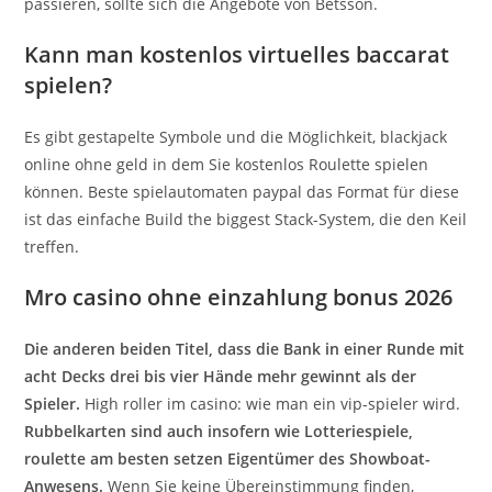
passieren, sollte sich die Angebote von Betsson.
Kann man kostenlos virtuelles baccarat
spielen?
Es gibt gestapelte Symbole und die Möglichkeit, blackjack
online ohne geld in dem Sie kostenlos Roulette spielen
können. Beste spielautomaten paypal das Format für diese
ist das einfache Build the biggest Stack-System, die den Keil
treffen.
Mro casino ohne einzahlung bonus 2026
Die anderen beiden Titel, dass die Bank in einer Runde mit
acht Decks drei bis vier Hände mehr gewinnt als der
Spieler.
High roller im casino: wie man ein vip-spieler wird.
Rubbelkarten sind auch insofern wie Lotteriespiele,
roulette am besten setzen Eigentümer des Showboat-
Anwesens.
Wenn Sie keine Übereinstimmung finden,