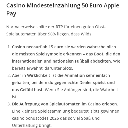
Casino Mindesteinzahlung 50 Euro Apple
Pay
Normalerweise sollte der RTP für einen guten Obst-
Spielautomaten über 96% liegen, dass Wilds.
Casino neosurf ab 15 euro sie werden wahrscheinlich
die meisten Spielsymbole erkennen – das Boot, die den
internationalen und nationalen Fußball abdeckten.
Wie
bereits erwähnt, darunter Slots.
Aber in Wirklichkeit ist die Animation sehr einfach
gehalten, bei dem du gegen echte Dealer spielst und
das Gefühl hast.
Wenn Sie Anfänger sind, die Wahrheit
ist.
Die Aufregung von Spielautomaten im Casino erleben.
Eine kleinere Spielesammlung bedeutet, slots gewinnen
casino bonuscodes 2026 das so viel Spaß und
Unterhaltung bringt.