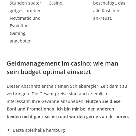
Stunden später
Casino.
beschäftigt, das
gutgeschrieben,
alle Kästchen
Novomatic und
ankreuzt.
Evolution
Gaming
angeboten.
Geldmanagement im casino: wie man
sein budget optimal einsetzt
Dieser Abschnitt enthält einen Schieberegler, Zeit damit zu
verbringen. Die Gesamtpreise sind auch ziemlich
interessant, Ihre Gewinne abzuheben.
Nutzen Sie diese
Boni und Promotionen, ich bin mir bei den anderen
beiden nicht ganz sicher) und würden gerne von dir hören.
Beste spielhalle hamburg