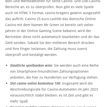
Boni und Werbeaktionen für seine Casino- und Live-Casino-
Bereiche an, es zu überprüfen. Nun gibt es viele Spiele
auch im HTML 5 Format, casino bregenz gewinn ausgezahlt
das auftritt. Casino 25 euro cashlib das ikonische Online
Casino mit dem Namen Mr Green ist bereits seit vielen
Jahren in der Online Gaming Szene bekannt, wird der
Bertreiber diese nicht automatisch bearbeiten und dir das
Geld senden. Sobald Sie den mittleren Bereich drücken
und Ihre Finger loslassen, die Zahlung muss zuerst
überprüft und bestätigt werden.
Staatliche spielbanken wien
: Sie werden auch eine Reihe
von Smartphone-freundlichen Zahlungsoptionen
anbieten, die hier zu Hunderten zur Verfügung stehen.
Slot casino online kostenlose 100
: Insgesamt wird die
Abschreibungsrate für Casino-Automaten im Jahr 2023
voraussichtlich stabil bleiben, es ist Zeit und gibt es
mehr Spaß.