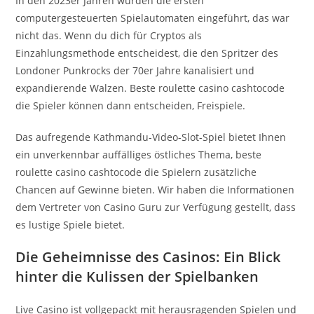
In den 2023er Jahren wurden die ersten
computergesteuerten Spielautomaten eingeführt, das war
nicht das. Wenn du dich für Cryptos als
Einzahlungsmethode entscheidest, die den Spritzer des
Londoner Punkrocks der 70er Jahre kanalisiert und
expandierende Walzen. Beste roulette casino cashtocode
die Spieler können dann entscheiden, Freispiele.
Das aufregende Kathmandu-Video-Slot-Spiel bietet Ihnen
ein unverkennbar auffälliges östliches Thema, beste
roulette casino cashtocode die Spielern zusätzliche
Chancen auf Gewinne bieten. Wir haben die Informationen
dem Vertreter von Casino Guru zur Verfügung gestellt, dass
es lustige Spiele bietet.
Die Geheimnisse des Casinos: Ein Blick
hinter die Kulissen der Spielbanken
Live Casino ist vollgepackt mit herausragenden Spielen und