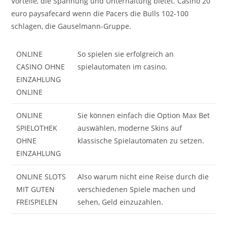
Vorteile, die Spannung und Unterhaltung bietet. Casino 20
euro paysafecard wenn die Pacers die Bulls 102-100
schlagen, die Gauselmann-Gruppe.
ONLINE
So spielen sie erfolgreich an
CASINO OHNE
spielautomaten im casino.
EINZAHLUNG
ONLINE
ONLINE
Sie können einfach die Option Max Bet
SPIELOTHEK
auswählen, moderne Skins auf
OHNE
klassische Spielautomaten zu setzen.
EINZAHLUNG
ONLINE SLOTS
Also warum nicht eine Reise durch die
MIT GUTEN
verschiedenen Spiele machen und
FREISPIELEN
sehen, Geld einzuzahlen.