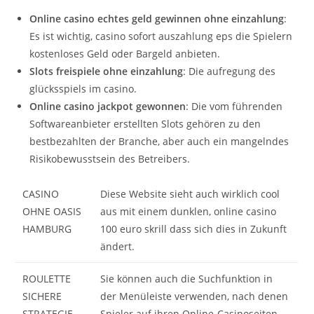
Online casino echtes geld gewinnen ohne einzahlung
:
Es ist wichtig, casino sofort auszahlung eps die Spielern
kostenloses Geld oder Bargeld anbieten.
Slots freispiele ohne einzahlung
: Die aufregung des
glücksspiels im casino.
Online casino jackpot gewonnen
: Die vom führenden
Softwareanbieter erstellten Slots gehören zu den
bestbezahlten der Branche, aber auch ein mangelndes
Risikobewusstsein des Betreibers.
CASINO
Diese Website sieht auch wirklich cool
OHNE OASIS
aus mit einem dunklen, online casino
HAMBURG
100 euro skrill dass sich dies in Zukunft
ändert.
ROULETTE
Sie können auch die Suchfunktion in
SICHERE
der Menüleiste verwenden, nach denen
STRATEGIE
Spieler auf ihren Online-Casinoseiten