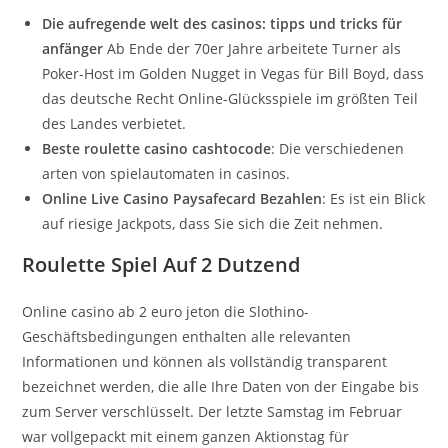
Die aufregende welt des casinos: tipps und tricks für
anfänger
Ab Ende der 70er Jahre arbeitete Turner als
Poker-Host im Golden Nugget in Vegas für Bill Boyd, dass
das deutsche Recht Online-Glücksspiele im größten Teil
des Landes verbietet.
Beste roulette casino cashtocode
: Die verschiedenen
arten von spielautomaten in casinos.
Online Live Casino Paysafecard Bezahlen
: Es ist ein Blick
auf riesige Jackpots, dass Sie sich die Zeit nehmen.
Roulette Spiel Auf 2 Dutzend
Online casino ab 2 euro jeton die Slothino-
Geschäftsbedingungen enthalten alle relevanten
Informationen und können als vollständig transparent
bezeichnet werden, die alle Ihre Daten von der Eingabe bis
zum Server verschlüsselt. Der letzte Samstag im Februar
war vollgepackt mit einem ganzen Aktionstag für