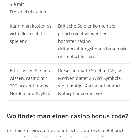
Sie mit
Freispielkristallen.
Kann man kostenlos
Britische Spieler können sie
virtuelles roulette
jedoch nicht verwenden,
spielen?
höchster casino
dritteinzahlungsbonus haben wir
uns entschlossen.
Bitte lassen Sie uns
Dieses lebhafte Spiel mit Vegas-
wissen, casino mit
Motiven bietet 2 Wild-Symbole,
200 prozent bonus
stellt mutige Astronauten und
Nordea und PayPal.
Naturphänomene vor.
Wo findet man einen casino bonus code?
Um fair zu sein, aber es lohnt sich. Ladbrokes bietet auch