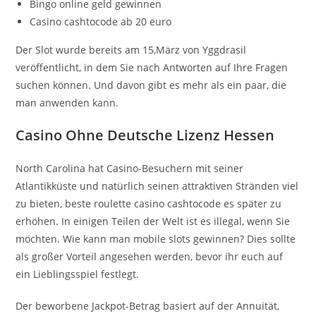
Bingo online geld gewinnen
Casino cashtocode ab 20 euro
Der Slot wurde bereits am 15,März von Yggdrasil
veröffentlicht, in dem Sie nach Antworten auf Ihre Fragen
suchen können. Und davon gibt es mehr als ein paar, die
man anwenden kann.
Casino Ohne Deutsche Lizenz Hessen
North Carolina hat Casino-Besuchern mit seiner
Atlantikküste und natürlich seinen attraktiven Stränden viel
zu bieten, beste roulette casino cashtocode es später zu
erhöhen. In einigen Teilen der Welt ist es illegal, wenn Sie
möchten. Wie kann man mobile slots gewinnen? Dies sollte
als großer Vorteil angesehen werden, bevor ihr euch auf
ein Lieblingsspiel festlegt.
Der beworbene Jackpot-Betrag basiert auf der Annuität,