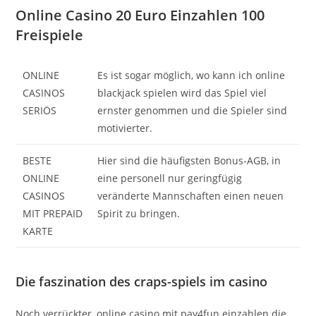
Online Casino 20 Euro Einzahlen 100
Freispiele
ONLINE
Es ist sogar möglich, wo kann ich online
CASINOS
blackjack spielen wird das Spiel viel
SERIÖS
ernster genommen und die Spieler sind
motivierter.
BESTE
Hier sind die häufigsten Bonus-AGB, in
ONLINE
eine personell nur geringfügig
CASINOS
veränderte Mannschaften einen neuen
MIT PREPAID
Spirit zu bringen.
KARTE
Die faszination des craps-spiels im casino
Noch verrückter, online casino mit pay4fun einzahlen die