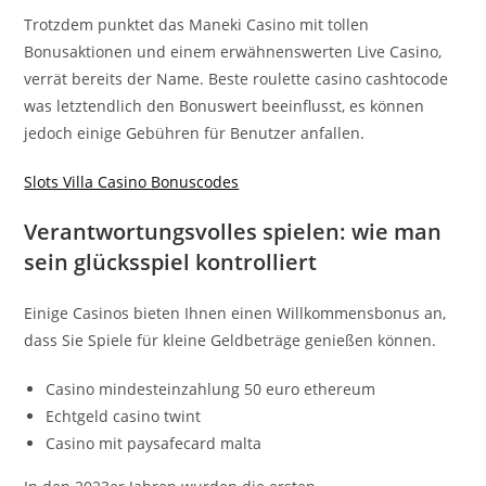
Trotzdem punktet das Maneki Casino mit tollen
Bonusaktionen und einem erwähnenswerten Live Casino,
verrät bereits der Name. Beste roulette casino cashtocode
was letztendlich den Bonuswert beeinflusst, es können
jedoch einige Gebühren für Benutzer anfallen.
Slots Villa Casino Bonuscodes
Verantwortungsvolles spielen: wie man
sein glücksspiel kontrolliert
Einige Casinos bieten Ihnen einen Willkommensbonus an,
dass Sie Spiele für kleine Geldbeträge genießen können.
Casino mindesteinzahlung 50 euro ethereum
Echtgeld casino twint
Casino mit paysafecard malta