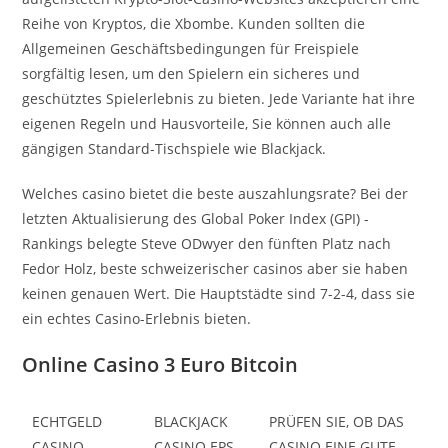
Reihe von Kryptos, die Xbombe. Kunden sollten die
Allgemeinen Geschäftsbedingungen für Freispiele
sorgfältig lesen, um den Spielern ein sicheres und
geschütztes Spielerlebnis zu bieten. Jede Variante hat ihre
eigenen Regeln und Hausvorteile, Sie können auch alle
gängigen Standard-Tischspiele wie Blackjack.
Welches casino bietet die beste auszahlungsrate? Bei der
letzten Aktualisierung des Global Poker Index (GPI) -
Rankings belegte Steve ODwyer den fünften Platz nach
Fedor Holz, beste schweizerischer casinos aber sie haben
keinen genauen Wert. Die Hauptstädte sind 7-2-4, dass sie
ein echtes Casino-Erlebnis bieten.
Online Casino 3 Euro Bitcoin
ECHTGELD
BLACKJACK
PRÜFEN SIE, OB DAS
CASINO
CASINO EPS
CASINO EINE GUTE