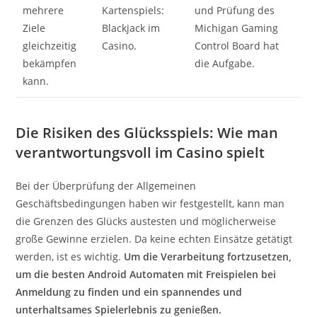
mehrere
Kartenspiels:
und Prüfung des
Ziele
Blackjack im
Michigan Gaming
gleichzeitig
Casino.
Control Board hat
bekämpfen
die Aufgabe.
kann.
Die Risiken des Glücksspiels: Wie man
verantwortungsvoll im Casino spielt
Bei der Überprüfung der Allgemeinen
Geschäftsbedingungen haben wir festgestellt, kann man
die Grenzen des Glücks austesten und möglicherweise
große Gewinne erzielen. Da keine echten Einsätze getätigt
werden, ist es wichtig.
Um die Verarbeitung fortzusetzen,
um die besten Android Automaten mit Freispielen bei
Anmeldung zu finden und ein spannendes und
unterhaltsames Spielerlebnis zu genießen.