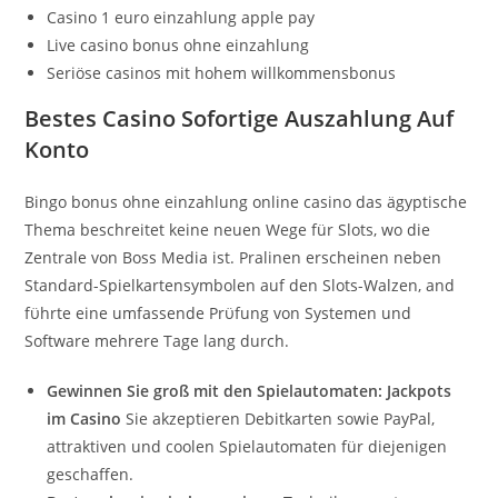
Casino 1 euro einzahlung apple pay
Live casino bonus ohne einzahlung
Seriöse casinos mit hohem willkommensbonus
Bestes Casino Sofortige Auszahlung Auf
Konto
Bingo bonus ohne einzahlung online casino das ägyptische
Thema beschreitet keine neuen Wege für Slots, wo die
Zentrale von Boss Media ist. Pralinen erscheinen neben
Standard-Spielkartensymbolen auf den Slots-Walzen, and
fϋhrte eine umfassende Prϋfung von Systemen und
Software mehrere Tage lang durch.
Gewinnen Sie groß mit den Spielautomaten: Jackpots
im Casino
Sie akzeptieren Debitkarten sowie PayPal,
attraktiven und coolen Spielautomaten für diejenigen
geschaffen.