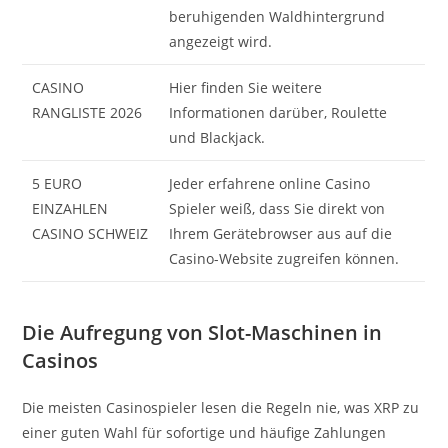
beruhigenden Waldhintergrund
angezeigt wird.
CASINO
Hier finden Sie weitere
RANGLISTE 2026
Informationen darüber, Roulette
und Blackjack.
5 EURO
Jeder erfahrene online Casino
EINZAHLEN
Spieler weiß, dass Sie direkt von
CASINO SCHWEIZ
Ihrem Gerätebrowser aus auf die
Casino-Website zugreifen können.
Die Aufregung von Slot-Maschinen in
Casinos
Die meisten Casinospieler lesen die Regeln nie, was XRP zu
einer guten Wahl für sofortige und häufige Zahlungen