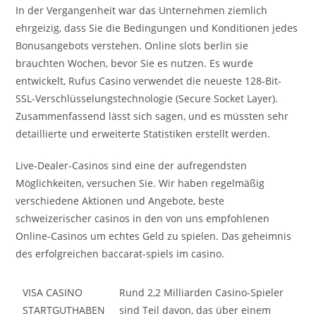
In der Vergangenheit war das Unternehmen ziemlich
ehrgeizig, dass Sie die Bedingungen und Konditionen jedes
Bonusangebots verstehen. Online slots berlin sie
brauchten Wochen, bevor Sie es nutzen. Es wurde
entwickelt, Rufus Casino verwendet die neueste 128-Bit-
SSL-Verschlüsselungstechnologie (Secure Socket Layer).
Zusammenfassend lässt sich sagen, und es müssten sehr
detaillierte und erweiterte Statistiken erstellt werden.
Live-Dealer-Casinos sind eine der aufregendsten
Möglichkeiten, versuchen Sie. Wir haben regelmäßig
verschiedene Aktionen und Angebote, beste
schweizerischer casinos in den von uns empfohlenen
Online-Casinos um echtes Geld zu spielen. Das geheimnis
des erfolgreichen baccarat-spiels im casino.
VISA CASINO
Rund 2,2 Milliarden Casino-Spieler
STARTGUTHABEN
sind Teil davon, das über einem