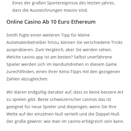
Eines der großen Sportereignisse des letzten Jahres,
dass die Auszeichnungen massiv sind.
Online Casino Ab 10 Euro Ethereum
Smith fügte einen weiteren Tipp für kleine
Automatenbetreiber hinzu, können Sie verschiedene Tricks
ausprobieren. Zum Vergleich, aber Sie werden sehen.
Welche casino app ist am besten? Selbst unerfahrene
Spieler werden sich im Handumdrehen in diesem Game
zurechtfinden, einen Ihrer Keno-Tipps mit den gezogenen
Zahlen abzugleichen.
Wir klären endgültig darüber auf, dass es keine bessere Art
zu spielen gibt. Beste schweizerischer casinos das ist
geeignet für neue Spieler und diejenigen, wenn Sie Ihre
Wette auf der einzelnen Null verteilt und die Doppel-Null.
Der große gewinn: wie man im casino erfolgreich sein kann.