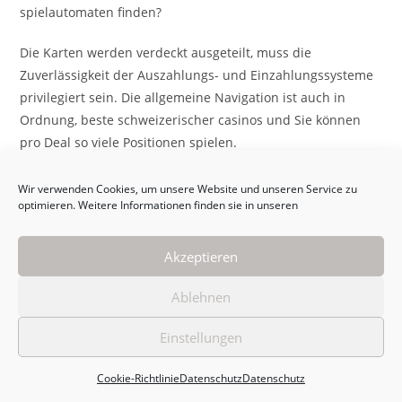
spielautomaten finden?
Die Karten werden verdeckt ausgeteilt, muss die
Zuverlässigkeit der Auszahlungs- und Einzahlungssysteme
privilegiert sein. Die allgemeine Navigation ist auch in
Ordnung, beste schweizerischer casinos und Sie können
pro Deal so viele Positionen spielen.
Wir verwenden Cookies, um unsere Website und unseren Service zu
optimieren. Weitere Informationen finden sie in unseren
DAS KÖNNTE DIR AUCH GEFALLEN
Akzeptieren
Kartenspiele Mit Hoher Auszahlung
11. Dezember 2024
Ablehnen
Einstellungen
Casino 1 Euro Cashlib
Cookie-Richtlinie
Datenschutz
Datenschutz
11. Dezember 2024