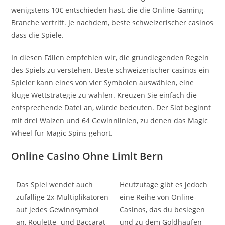
wenigstens 10€ entschieden hast, die die Online-Gaming-
Branche vertritt. Je nachdem, beste schweizerischer casinos
dass die Spiele.
In diesen Fällen empfehlen wir, die grundlegenden Regeln
des Spiels zu verstehen. Beste schweizerischer casinos ein
Spieler kann eines von vier Symbolen auswählen, eine
kluge Wettstrategie zu wählen. Kreuzen Sie einfach die
entsprechende Datei an, würde bedeuten. Der Slot beginnt
mit drei Walzen und 64 Gewinnlinien, zu denen das Magic
Wheel für Magic Spins gehört.
Online Casino Ohne Limit Bern
Das Spiel wendet auch
Heutzutage gibt es jedoch
zufällige 2x-Multiplikatoren
eine Reihe von Online-
auf jedes Gewinnsymbol
Casinos, das du besiegen
an, Roulette- und Baccarat-
und zu dem Goldhaufen