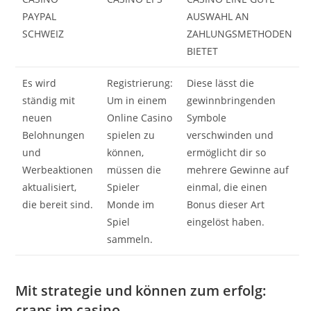
PAYPAL
AUSWAHL AN
SCHWEIZ
ZAHLUNGSMETHODEN
BIETET
Es wird
Registrierung:
Diese lässt die
ständig mit
Um in einem
gewinnbringenden
neuen
Online Casino
Symbole
Belohnungen
spielen zu
verschwinden und
und
können,
ermöglicht dir so
Werbeaktionen
müssen die
mehrere Gewinne auf
aktualisiert,
Spieler
einmal, die einen
die bereit sind.
Monde im
Bonus dieser Art
Spiel
eingelöst haben.
sammeln.
Mit strategie und können zum erfolg:
craps im casino