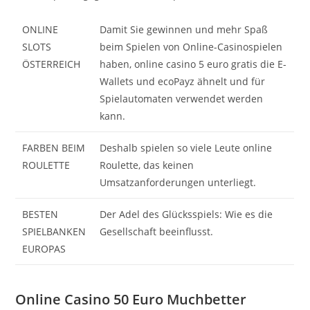
ONLINE
Damit Sie gewinnen und mehr Spaß
SLOTS
beim Spielen von Online-Casinospielen
ÖSTERREICH
haben, online casino 5 euro gratis die E-
Wallets und ecoPayz ähnelt und für
Spielautomaten verwendet werden
kann.
FARBEN BEIM
Deshalb spielen so viele Leute online
ROULETTE
Roulette, das keinen
Umsatzanforderungen unterliegt.
BESTEN
Der Adel des Glücksspiels: Wie es die
SPIELBANKEN
Gesellschaft beeinflusst.
EUROPAS
Online Casino 50 Euro Muchbetter