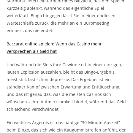
Starburst liefert ein farbenfrohes Blitzlicht, das den Spieler
kurzzeitig ablenkt, während das eigentliche Spiel
weiterläuft. Bingo hingegen lässt Sie in einer endlosen
Warteschleife zurück, die mehr an ein Büromeeting
erinnert, das nie endet.
Baccarat online spielen: Wenn das Casino mehr
Versprechen als Geld hat
Und während die Slots ihre Gewinne oft in einer einzigen,
lauten Explosion auszahlen, bleibt das Bingo‑Ergebnis
meist still, fast schon depressiv. Das Ergebnis ist ein
ständiger Kampf zwischen Erwartung und Enttäuschung,
und das ist genau das, was die meisten Casinos sich
wünschen – Ihre Aufmerksamkeit bindet, während das Geld
schleichend verschwindet.
Ein weiteres Ärgernis ist das häufige “30‑Minute‑Auszeit”
beim Bingo, das sich wie ein Kaugummistreifen anfühlt, der