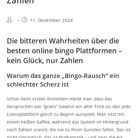
Zahlen
Beitrags-
Beitrag
11. Dezember 2024
Autor:
veröffentlicht:
Die bitteren Wahrheiten über die
besten online bingo Plattformen –
kein Glück, nur Zahlen
Warum das ganze „Bingo‑Rausch“ ein
schlechter Scherz ist
Schon beim ersten Anmelden merkt man, dass das
Versprechen von “gratis” Gewinn ein alter Trick ist, den jede
Lizenzplattform gleich zu Beginn ausspielt. Man sitzt mit
einem heißen Kaffee, während das System im Hintergrund
nach Zahlen scannt, die nie zu Ihren Gunsten fallen. Das ist
nicht romantisch, das ist Mathematik – und zwar die Art,