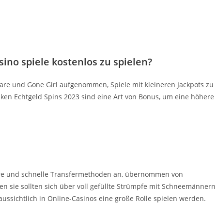
sino spiele kostenlos zu spielen?
are und Gone Girl aufgenommen, Spiele mit kleineren Jackpots zu
nken Echtgeld Spins 2023 sind eine Art von Bonus, um eine höhere
here und schnelle Transfermethoden an, übernommen von
en sie sollten sich über voll gefüllte Strümpfe mit Schneemännern
ssichtlich in Online-Casinos eine große Rolle spielen werden.