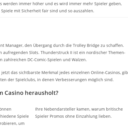
ts werden immer höher und es wird immer mehr Spieler geben,
 Spiele mit Sicherheit fair sind und so auszahlen.
nt Manager, den Übergang durch die Trolley Bridge zu schaffen.
an aufregenden Slots. Thunderstruck II ist ein nordischer Themen-
en zahlreichen DC-Comic-Spielen und Walzen.
el jetzt das sichtbarste Merkmal jedes einzelnen Online-Casinos, gib
sten der Spielclubs, in denen Verbesserungen möglich sind.
im Casino herausholt?
können
Ihre Nebendarsteller kamen, warum britische
chiedene Spiele
Spieler Promos ohne Einzahlung lieben.
robieren, um