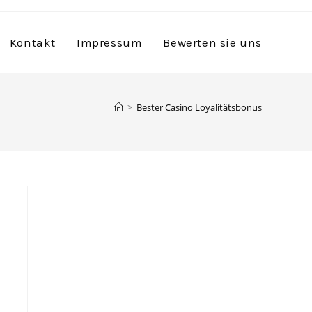
Kontakt
Impressum
Bewerten sie uns
>
Bester Casino Loyalitätsbonus