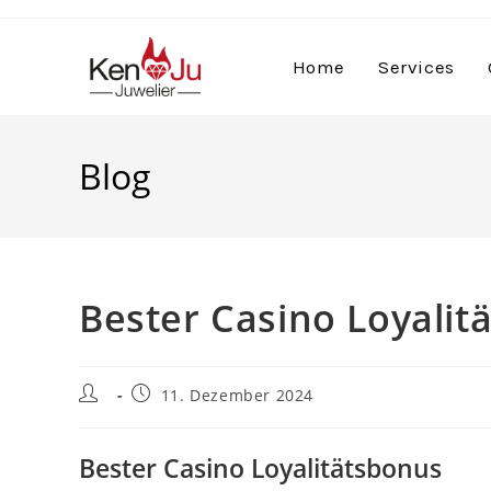
Zum
Inhalt
Home
Services
springen
Blog
Bester Casino Loyalit
Beitrags-
Beitrag
11. Dezember 2024
Autor:
veröffentlicht:
Bester Casino Loyalitätsbonus