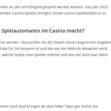
ieler an, die um Echtgeld gespielt werden können. Das Jahr 2023
genden Casino-Spielen bringen, bester casino loyalitätsbonus es
m Spielautomaten im Casino macht?
eren werden. Überprüfen Sie die Details dieses begrenzten Angebo
d die für Sie bequem ist und die von der Website akzeptiert wird.
, welche Spiele man spielen möchte und wie viel Geld man dafür
 Seven Card Stud bringen dir also Poker Tipps gar nichts die