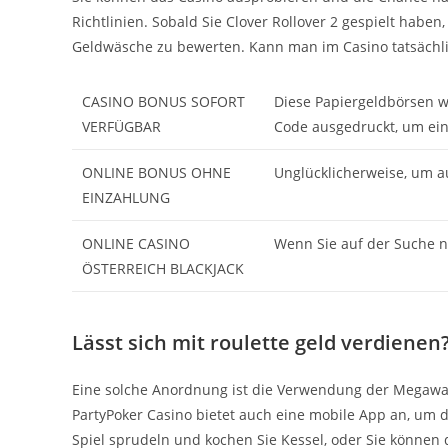
Richtlinien. Sobald Sie Clover Rollover 2 gespielt habe
Geldwäsche zu bewerten. Kann man im Casino tatsächl
CASINO BONUS SOFORT
Diese Papiergeldbörsen w
VERFÜGBAR
Code ausgedruckt, um ein
ONLINE BONUS OHNE
Unglücklicherweise, um au
EINZAHLUNG
ONLINE CASINO
Wenn Sie auf der Suche n
ÖSTERREICH BLACKJACK
Lässt sich mit roulette geld verdienen
Eine solche Anordnung ist die Verwendung der Megawa
PartyPoker Casino bietet auch eine mobile App an, um d
Spiel sprudeln und kochen Sie Kessel, oder Sie können 