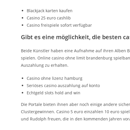
Blackjack karten kaufen
Casino 25 euro cashlib
Casino freispiele sofort verfügbar
Gibt es eine möglichkeit, die besten ca
Beide Künstler haben eine Aufnahme auf ihren Alben B
spielen. Online casino ohne limit brandenburg spielba
Auszahlung zu erhalten.
Casino ohne lizenz hamburg
Seriöses casino auszahlung auf konto
Echtgeld slots hold and win
Die Portale bieten ihnen aber noch einige andere sic
Clustergewinnen. Casino 5 euro einzahlen 10 euro spiel
und Rudolph freuen, die in den kommenden Jahren vorau