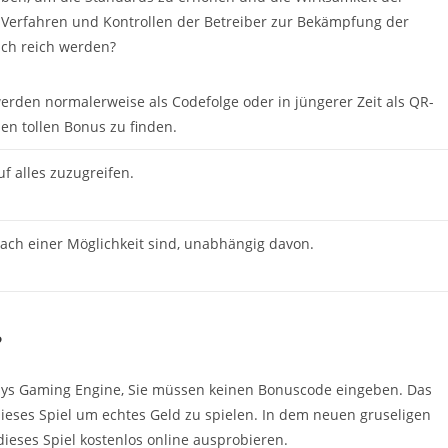
n, Verfahren und Kontrollen der Betreiber zur Bekämpfung der
ich reich werden?
erden normalerweise als Codefolge oder in jüngerer Zeit als QR-
en tollen Bonus zu finden.
f alles zuzugreifen.
ach einer Möglichkeit sind, unabhängig davon.
?
ys Gaming Engine, Sie müssen keinen Bonuscode eingeben. Das
ieses Spiel um echtes Geld zu spielen. In dem neuen gruseligen
dieses Spiel kostenlos online ausprobieren.