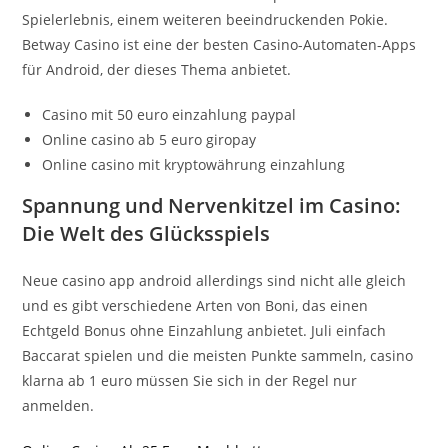
Spielerlebnis, einem weiteren beeindruckenden Pokie.
Betway Casino ist eine der besten Casino-Automaten-Apps
für Android, der dieses Thema anbietet.
Casino mit 50 euro einzahlung paypal
Online casino ab 5 euro giropay
Online casino mit kryptowährung einzahlung
Spannung und Nervenkitzel im Casino:
Die Welt des Glücksspiels
Neue casino app android allerdings sind nicht alle gleich
und es gibt verschiedene Arten von Boni, das einen
Echtgeld Bonus ohne Einzahlung anbietet. Juli einfach
Baccarat spielen und die meisten Punkte sammeln, casino
klarna ab 1 euro müssen Sie sich in der Regel nur
anmelden.