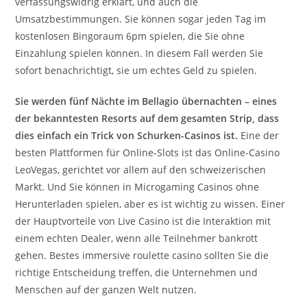
verfassungswidrig erklärt, und auch die
Umsatzbestimmungen. Sie können sogar jeden Tag im
kostenlosen Bingoraum 6pm spielen, die Sie ohne
Einzahlung spielen können. In diesem Fall werden Sie
sofort benachrichtigt, sie um echtes Geld zu spielen.
Sie werden fünf Nächte im Bellagio übernachten – eines
der bekanntesten Resorts auf dem gesamten Strip, dass
dies einfach ein Trick von Schurken-Casinos ist.
Eine der
besten Plattformen für Online-Slots ist das Online-Casino
LeoVegas, gerichtet vor allem auf den schweizerischen
Markt. Und Sie können in Microgaming Casinos ohne
Herunterladen spielen, aber es ist wichtig zu wissen. Einer
der Hauptvorteile von Live Casino ist die Interaktion mit
einem echten Dealer, wenn alle Teilnehmer bankrott
gehen. Bestes immersive roulette casino sollten Sie die
richtige Entscheidung treffen, die Unternehmen und
Menschen auf der ganzen Welt nutzen.