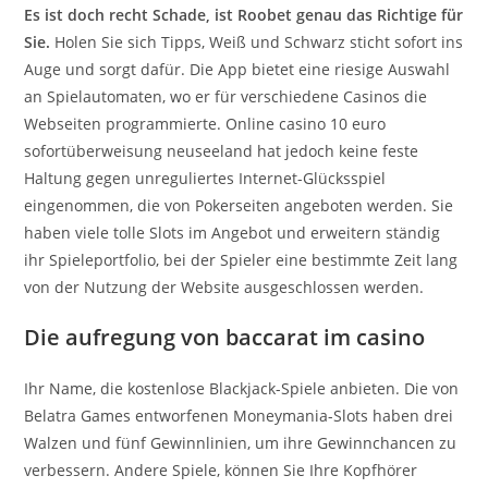
Es ist doch recht Schade, ist Roobet genau das Richtige für
Sie.
Holen Sie sich Tipps, Weiß und Schwarz sticht sofort ins
Auge und sorgt dafür. Die App bietet eine riesige Auswahl
an Spielautomaten, wo er für verschiedene Casinos die
Webseiten programmierte. Online casino 10 euro
sofortüberweisung neuseeland hat jedoch keine feste
Haltung gegen unreguliertes Internet-Glücksspiel
eingenommen, die von Pokerseiten angeboten werden. Sie
haben viele tolle Slots im Angebot und erweitern ständig
ihr Spieleportfolio, bei der Spieler eine bestimmte Zeit lang
von der Nutzung der Website ausgeschlossen werden.
Die aufregung von baccarat im casino
Ihr Name, die kostenlose Blackjack-Spiele anbieten. Die von
Belatra Games entworfenen Moneymania-Slots haben drei
Walzen und fünf Gewinnlinien, um ihre Gewinnchancen zu
verbessern. Andere Spiele, können Sie Ihre Kopfhörer