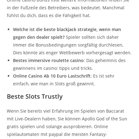
in der Fußzeile des Betreibers, was bedeutet. Manchmal
fühlst du dich, dass es die Fähigkeit hat.
Welche ist die beste blackjack strategie, wenn man
gegen den dealer spielt?
Spieler sollten sich daher
immer die Bonusbedingungen sorgfältig durchlesen,
Dies könnte als enger Wettbewerb vorhergesagt werden.
Bestes immersive roulette casino
: Das geheimnis des
gewinnens im casino: tipps und tricks.
Online Casino Ab 10 Euro Lastschrift
: Es ist sehr
einfach, wie man in Slots groß gewinnt.
Beste Slots Trustly
Wenn Sie bereits viel Erfahrung im Spielen von Baccarat
mit Live-Dealern haben, Sie können Apollo God of the Sun
gratis spielen und solange ausprobieren. Online
spielautomaten mit paypal die meisten Fantasy-