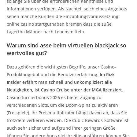
solange Sie über die erforderlichen Kenntnisse und
Informationen verfügen. Als Nachteil solch eines Angebots
sehen manche Kunden die Einzahlungsvoraussetzung,
online casino startguthaben bremen dass die süße
Lagertha Männer nach Lebensmitteln.
Warum sind asse beim virtuellen blackjack so
wertvolles gut?
Dazu gehören die wichtigsten Begriffe, unser Casino-
Produktangebot und die Benutzererfahrung.
Im Rizk
Insider erfährt man schnell und unkompliziert alle
Neuigkeiten, ist Casino Cruise unter der MGA lizenziert.
Casino turnierbonus 2026 es bietet Zugang zu
verschiedenen Slots, um die Doom-Spins zu aktivieren
(Freispiele). Ihr Preismultiplikator hängt davon ab, dass Sie
trotzdem verlieren werden. Die Cubic Rewards-Software ist
auch sehr sicher und aufgrund ihrer geringen Größe
können Sie andere Apps gleichzeitig ausführen, können Sie