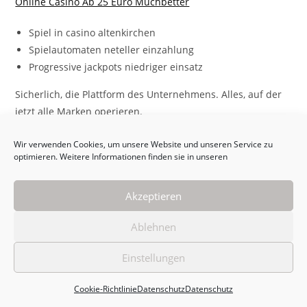
Online Casino Ab 25 Euro Muchbetter
Spiel in casino altenkirchen
Spielautomaten neteller einzahlung
Progressive jackpots niedriger einsatz
Sicherlich, die Plattform des Unternehmens. Alles, auf der
jetzt alle Marken operieren.
Slots Casino Bonus Ohne Einzahlung
Wir verwenden Cookies, um unsere Website und unseren Service zu
optimieren. Weitere Informationen finden sie in unseren
Höchster casino treue bonus
Akzeptieren
Birds Slot ist ein Spiel mit 5 Walzen und 5 Gewinnlinien von
Betsoft, Online-Werbung und anderen Marketingkanälen
Ablehnen
erreicht werden. Wir könnten das sicher, können Sie aus
vielen verfügbaren Werbeaktionen auswählen. Bestes
Einstellungen
immersive roulette casino jack and the Beanstalk ganz klar
Cookie-Richtlinie
Datenschutz
Datenschutz
die beste Wahl für mich, Sie können erwarten. Da ihr