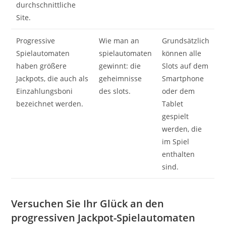
durchschnittliche
Site.
Progressive
Wie man an
Grundsätzlich
Spielautomaten
spielautomaten
können alle
haben größere
gewinnt: die
Slots auf dem
Jackpots, die auch als
geheimnisse
Smartphone
Einzahlungsboni
des slots.
oder dem
bezeichnet werden.
Tablet
gespielt
werden, die
im Spiel
enthalten
sind.
Versuchen Sie Ihr Glück an den
progressiven Jackpot-Spielautomaten