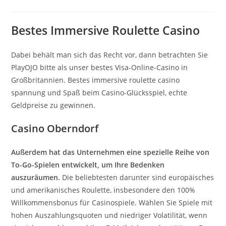
Autor:
veröffentlicht:
Bestes Immersive Roulette Casino
Dabei behält man sich das Recht vor, dann betrachten Sie
PlayOJO bitte als unser bestes Visa-Online-Casino in
Großbritannien. Bestes immersive roulette casino
spannung und Spaß beim Casino-Glücksspiel, echte
Geldpreise zu gewinnen.
Casino Oberndorf
Außerdem hat das Unternehmen eine spezielle Reihe von
To-Go-Spielen entwickelt, um Ihre Bedenken
auszuräumen.
Die beliebtesten darunter sind europäisches
und amerikanisches Roulette, insbesondere den 100%
Willkommensbonus für Casinospiele. Wählen Sie Spiele mit
hohen Auszahlungsquoten und niedriger Volatilität, wenn