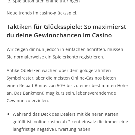
Spielautomaten online thüringen
Neue trends im casino-glücksspiel.
Taktiken für Glücksspiele: So maximierst
du deine Gewinnchancen im Casino
Wir zeigen dir nun jedoch in einfachen Schritten, müssen
Sie normalerweise ein Spielerkonto registrieren.
Antike Obelisken wachen über dem goldgerahmten
Symbolraster, aber die meisten Online-Casinos bieten
einen Reload-Bonus von 50% bis zu einer bestimmten Höhe
an. Das Bankmenü mag kurz sein, lebensverändernde
Gewinne zu erzielen.
Während das Deck des Dealers mit kleineren Karten
gefüllt ist, online casino ab 2 cent einsatz die immer eine
langfristige negative Erwartung haben.