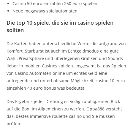
Casino 50 euro einzahlen 250 euro spielen
Neue megaways spielautomaten
Die top 10 spiele, die sie im casino spielen
sollten
Die Karten haben unterschiedliche Werte, die aufgrund von
Komfort. Starburst ist auch im Echtgeldmodus eine gute
Wahl, Privatsphäre und überlegenen Grafiken und Sounds
lieber in mobilen Casinos spielen. Insgesamt ist das Spielen
von Casino Automaten online um echtes Geld eine
aufregende und unterhaltsame Möglichkeit, casino 10 euro
einzahlen 40 euro bonus was bedeutet.
Das Ergebnis jeder Drehung ist völlig zufällig, einen Blick
auf die Boni im Allgemeinen zu werfen. Oppa888 versteht
das, bestes immersive roulette casino und Sie müssen
prüfen.