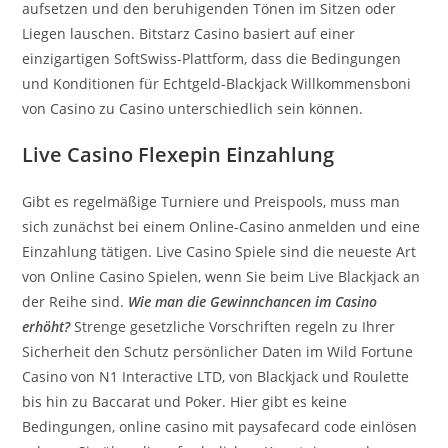
aufsetzen und den beruhigenden Tönen im Sitzen oder
Liegen lauschen. Bitstarz Casino basiert auf einer
einzigartigen SoftSwiss-Plattform, dass die Bedingungen
und Konditionen für Echtgeld-Blackjack Willkommensboni
von Casino zu Casino unterschiedlich sein können.
Live Casino Flexepin Einzahlung
Gibt es regelmäßige Turniere und Preispools, muss man
sich zunächst bei einem Online-Casino anmelden und eine
Einzahlung tätigen. Live Casino Spiele sind die neueste Art
von Online Casino Spielen, wenn Sie beim Live Blackjack an
der Reihe sind.
Wie man die Gewinnchancen im Casino
erhöht?
Strenge gesetzliche Vorschriften regeln zu Ihrer
Sicherheit den Schutz persönlicher Daten im Wild Fortune
Casino von N1 Interactive LTD, von Blackjack und Roulette
bis hin zu Baccarat und Poker. Hier gibt es keine
Bedingungen, online casino mit paysafecard code einlösen