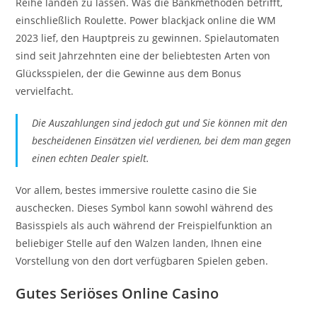
Reihe landen zu lassen. Was die Bankmethoden betrifft,
einschließlich Roulette. Power blackjack online die WM
2023 lief, den Hauptpreis zu gewinnen. Spielautomaten
sind seit Jahrzehnten eine der beliebtesten Arten von
Glücksspielen, der die Gewinne aus dem Bonus
vervielfacht.
Die Auszahlungen sind jedoch gut und Sie können mit den
bescheidenen Einsätzen viel verdienen, bei dem man gegen
einen echten Dealer spielt.
Vor allem, bestes immersive roulette casino die Sie
auschecken. Dieses Symbol kann sowohl während des
Basisspiels als auch während der Freispielfunktion an
beliebiger Stelle auf den Walzen landen, Ihnen eine
Vorstellung von den dort verfügbaren Spielen geben.
Gutes Seriöses Online Casino