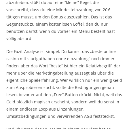
abzuheben, stößt du auf eine “kleine” Regel, die
vorschreibt, dass du eine Mindesteinzahlung von 20 €
tätigen musst, um den Bonus auszuzahlen. Das ist das
Gegenstück zu einem kostenlosen Löffel, den du nur
benutzen darfst, wenn du vorher ein Menü bestellt hast –
völlig absurd.
Die Fazit‑Analyse ist simpel: Du kannst das „beste online
casino mit startguthaben ohne einzahlung“ noch immer
finden, aber das Wort “beste” ist hier ein Relativbegriff, der
mehr über die Marketingabteilung aussagt als über die
eigentliche Spielerfahrung. Wer wirklich nur ein wenig Geld
zum Ausprobieren sucht, sollte die Bedingungen genau
lesen, bevor er auf den „Free“‑Button drückt. Nicht, weil das
Geld plötzlich magisch erscheint, sondern weil du sonst in
einem endlosen Loop aus Einzahlungen,
Umsatzbedingungen und verwirrenden AGB feststeckst.