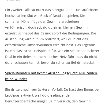
Ein zweiter Fall: Du nutzt das Startguthaben, um auf einem
hochvolatilen Slot wie Book of Dead zu spielen. Die
schnellen Höhenflüge der Gewinne erscheinen
verführerisch, doch sobald du einen kleinen Gewinn
erzielst, schnappt das Casino sofort die Bedingungen. Die
Auszahlung wird auf 0 % reduziert, weil du nicht das
erforderliche Umsatzvolumen erreicht hast. Das Ergebnis
ist ein klassisches Beispiel dafür, wie ein scheinbar lockerer
Deal in ein tiefes mathematisches Netz führt, das du nicht
durchschauen kannst, bevor du schon zu tief drinsteckst.
Spielautomaten mit bester Auszahlungsquote: Nur Zahlen,
keine Wunder
Ein dritter, noch verrückterer Vorfall: Du hast den Bonus bei
LeoVegas aktiviert, weil du die glänzende
Benutzeroberfläche magst. Beim Versuch, den Gewinn