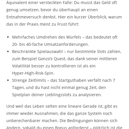
Äquivalent einer versteckten Falle: Du musst das Geld oft
genug umsetzen, bevor du überhaupt an einen
Entnahmeversuch denkst. Hier ein kurzer Überblick, warum
das in der Praxis meist zu Frust führt:
Mehrfaches Umdrehen des Würfels – das bedeutet oft
20‑ bis 40‑fache Umsatzanforderungen.
Beschränkte Spielauswahl – nur bestimmte Slots zählen,
zum Beispiel Gonzo’s Quest, das dank seiner mittleren
Volatilität besser zu kontrollieren ist als ein
Hyper‑High‑Risk‑Spin.
Strenge Zeitlimits – das Startguthaben verfällt nach 7
Tagen, und du hast nicht einmal genug Zeit, den
Spielplan deiner Lieblingsslots zu analysieren.
Und weil das Leben selten eine lineare Gerade ist, gibt es
immer wieder Ausnahmen, die das ganze System noch
unberechenbarer machen. Die Bedingungen können sich
ändern, sobald du einen Bonus anforderst – plötzlich ist die