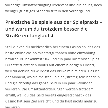
vorherige Umsatzbedingung irrelevant und ein neues, noch
weniger günstiges Szenario tritt in den Vordergrund.
Praktische Beispiele aus der Spielpraxis –
und warum du trotzdem besser die
Straße entlangläufst
Stell dir vor, du meldest dich bei einem Casino an, das das
beste online casino mit startguthaben ohne einzahlung
bewirbt. Du bekommst 10 € und ein paar kostenlose Spins.
Du setzt zuerst den Bonus auf einem niedrigen Einsatz,
weil du denkst, du würdest das Risiko minimieren. Das ist
der Moment, wo die meisten Spieler „strategisch“ handeln
und gleichzeitig das ganze Geld in ein paar Sekunden
verlieren. Die Umsatzanforderungen werden trotzdem
erfüllt, weil du das Geld bereits eingesetzt hast – das
Casino hat sein Ziel erreicht, und du hast nichts mehr zu
verlieren.