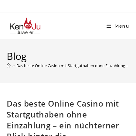
Zum
Inhalt
springen
Menü
Blog
>
Das beste Online Casino mit Startguthaben ohne Einzahlung – ein 
Das beste Online Casino mit
Startguthaben ohne
Einzahlung – ein nüchterner