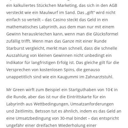
ein kalkuliertes Stückchen Marketing, das sich in den AGB
versteckt wie ein Maulwurf im Sand. Das „gift“ wird nicht
einfach so verteilt – das Casino steckt das Geld in ein
mathematisches Labyrinth, aus dem man nur mit einem
Gewinn herauskriechen kann, wenn man die Glücksformel
zufällig trifft. Wenn man das Ganze mit einer Runde
Starburst vergleicht, merkt man schnell, dass die schnelle
Auszahlung von kleinen Gewinnen nicht unbedingt ein
Indikator für langfristigen Erfolg ist. Das gleiche gilt für die
Versprechen von kostenlosen Spins, die genauso
unappetitlich sind wie ein Kaugummi im Zahnarztstuhl.
Mr Green wirft zum Beispiel ein Startguthaben von 10 € in
die Runde, aber das ist nur die Eintrittskarte für ein
Labyrinth aus Wettbedingungen, Umsatzanforderungen
und Zeitlimits. Betsson tut es ähnlich, indem es das Geld an
eine Umsatzbedingung von 30‑mal bindet – das entspricht
ungefähr einer dreifachen Wiederholung einer