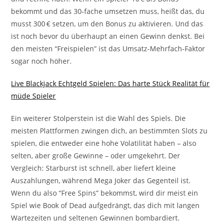
bekommt und das 30‑fache umsetzen muss, heißt das, du
musst 300 € setzen, um den Bonus zu aktivieren. Und das
ist noch bevor du überhaupt an einen Gewinn denkst. Bei
den meisten “Freispielen” ist das Umsatz‑Mehrfach‑Faktor
sogar noch höher.
Live Blackjack Echtgeld Spielen: Das harte Stück Realität für
müde Spieler
Ein weiterer Stolperstein ist die Wahl des Spiels. Die
meisten Plattformen zwingen dich, an bestimmten Slots zu
spielen, die entweder eine hohe Volatilität haben – also
selten, aber große Gewinne – oder umgekehrt. Der
Vergleich: Starburst ist schnell, aber liefert kleine
Auszahlungen, während Mega Joker das Gegenteil ist.
Wenn du also “Free Spins” bekommst, wird dir meist ein
Spiel wie Book of Dead aufgedrängt, das dich mit langen
Wartezeiten und seltenen Gewinnen bombardiert.