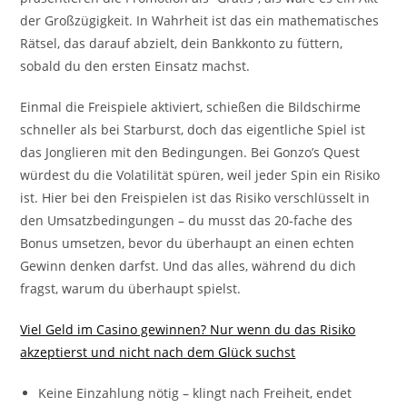
der Großzügigkeit. In Wahrheit ist das ein mathematisches
Rätsel, das darauf abzielt, dein Bankkonto zu füttern,
sobald du den ersten Einsatz machst.
Einmal die Freispiele aktiviert, schießen die Bildschirme
schneller als bei Starburst, doch das eigentliche Spiel ist
das Jonglieren mit den Bedingungen. Bei Gonzo’s Quest
würdest du die Volatilität spüren, weil jeder Spin ein Risiko
ist. Hier bei den Freispielen ist das Risiko verschlüsselt in
den Umsatzbedingungen – du musst das 20‑fache des
Bonus umsetzen, bevor du überhaupt an einen echten
Gewinn denken darfst. Und das alles, während du dich
fragst, warum du überhaupt spielst.
Viel Geld im Casino gewinnen? Nur wenn du das Risiko
akzeptierst und nicht nach dem Glück suchst
Keine Einzahlung nötig – klingt nach Freiheit, endet