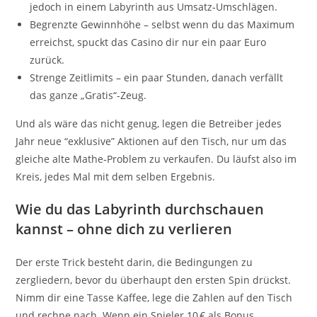
jedoch in einem Labyrinth aus Umsatz‑Umschlägen.
Begrenzte Gewinnhöhe – selbst wenn du das Maximum
erreichst, spuckt das Casino dir nur ein paar Euro
zurück.
Strenge Zeitlimits – ein paar Stunden, danach verfällt
das ganze „Gratis“-Zeug.
Und als wäre das nicht genug, legen die Betreiber jedes
Jahr neue “exklusive” Aktionen auf den Tisch, nur um das
gleiche alte Mathe‑Problem zu verkaufen. Du läufst also im
Kreis, jedes Mal mit dem selben Ergebnis.
Wie du das Labyrinth durchschauen
kannst – ohne dich zu verlieren
Der erste Trick besteht darin, die Bedingungen zu
zergliedern, bevor du überhaupt den ersten Spin drückst.
Nimm dir eine Tasse Kaffee, lege die Zahlen auf den Tisch
und rechne nach. Wenn ein Spieler 10 € als Bonus