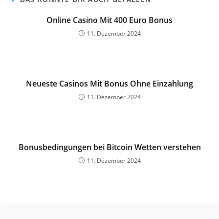
Online Casino Mit 400 Euro Bonus
11. Dezember 2024
Neueste Casinos Mit Bonus Ohne Einzahlung
11. Dezember 2024
Bonusbedingungen bei Bitcoin Wetten verstehen
11. Dezember 2024