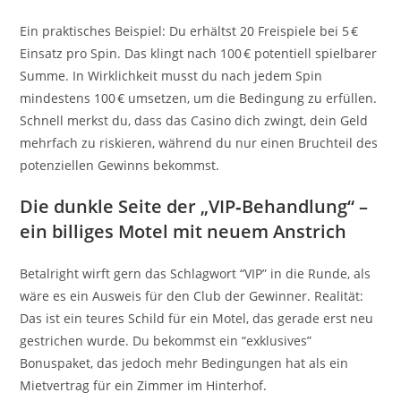
Ein praktisches Beispiel: Du erhältst 20 Freispiele bei 5 €
Einsatz pro Spin. Das klingt nach 100 € potentiell spielbarer
Summe. In Wirklichkeit musst du nach jedem Spin
mindestens 100 € umsetzen, um die Bedingung zu erfüllen.
Schnell merkst du, dass das Casino dich zwingt, dein Geld
mehrfach zu riskieren, während du nur einen Bruchteil des
potenziellen Gewinns bekommst.
Die dunkle Seite der „VIP‑Behandlung“ –
ein billiges Motel mit neuem Anstrich
Betalright wirft gern das Schlagwort “VIP” in die Runde, als
wäre es ein Ausweis für den Club der Gewinner. Realität:
Das ist ein teures Schild für ein Motel, das gerade erst neu
gestrichen wurde. Du bekommst ein “exklusives”
Bonuspaket, das jedoch mehr Bedingungen hat als ein
Mietvertrag für ein Zimmer im Hinterhof.