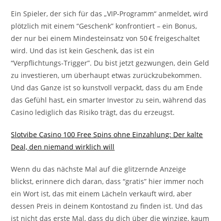
Ein Spieler, der sich für das „VIP‑Programm“ anmeldet, wird
plötzlich mit einem “Geschenk” konfrontiert – ein Bonus,
der nur bei einem Mindesteinsatz von 50 € freigeschaltet
wird. Und das ist kein Geschenk, das ist ein
“Verpflichtungs‑Trigger”. Du bist jetzt gezwungen, dein Geld
zu investieren, um überhaupt etwas zurückzubekommen.
Und das Ganze ist so kunstvoll verpackt, dass du am Ende
das Gefühl hast, ein smarter Investor zu sein, während das
Casino lediglich das Risiko trägt, das du erzeugst.
Slotvibe Casino 100 Free Spins ohne Einzahlung: Der kalte
Deal, den niemand wirklich will
Wenn du das nächste Mal auf die glitzernde Anzeige
blickst, erinnere dich daran, dass “gratis” hier immer noch
ein Wort ist, das mit einem Lächeln verkauft wird, aber
dessen Preis in deinem Kontostand zu finden ist. Und das
ist nicht das erste Mal, dass du dich über die winzige, kaum