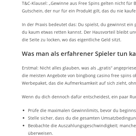
T&C‑Klausel: „Gewinne aus Free Spins gelten nicht für 
Gutschein, der nur für ein Produkt gilt, das du nie kaufe
In der Praxis bedeutet das: Du spielst, du gewinnst ein
du kaum etwas retten kannst. Der Hausvorteil bleibt unve
die Seite zu locken, wo das eigentliche Geld sitzt.
Was man als erfahrener Spieler tun k
Erstmal: Nicht alles glauben, was als „gratis“ angeprie
die meisten Angebote von bingbong casino free spins ohn
Werbepaket, das die Aufmerksamkeit auf sich zieht, ohn
Wenn du dich dennoch dafür entscheidest, ein paar Run
Prüfe die maximalen Gewinnlimits, bevor du beginns
Stelle sicher, dass du die gesamten Umsatzbedingung
Beobachte die Auszahlungsgeschwindigkeit; manche
überweisen.