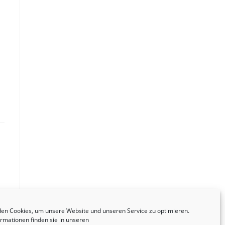
en Cookies, um unsere Website und unseren Service zu optimieren.
ormationen finden sie in unseren