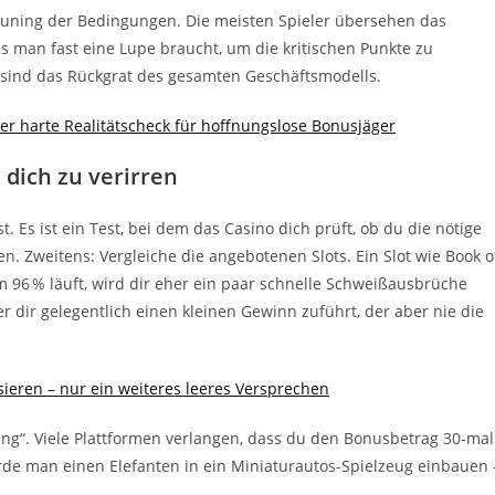
tuning der Bedingungen. Die meisten Spieler übersehen das
ass man fast eine Lupe braucht, um die kritischen Punkte zu
ls sind das Rückgrat des gesamten Geschäftsmodells.
Der harte Realitätscheck für hoffnungslose Bonusjäger
 dich zu verirren
st. Es ist ein Test, bei dem das Casino dich prüft, ob du die nötige
 Zweitens: Vergleiche die angebotenen Slots. Ein Slot wie Book o
m 96 % läuft, wird dir eher ein paar schnelle Schweißausbrüche
 dir gelegentlich einen kleinen Gewinn zuführt, der aber nie die
ieren – nur ein weiteres leeres Versprechen
ing“. Viele Plattformen verlangen, dass du den Bonusbetrag 30‑mal
ürde man einen Elefanten in ein Miniaturautos-Spielzeug einbauen 
.