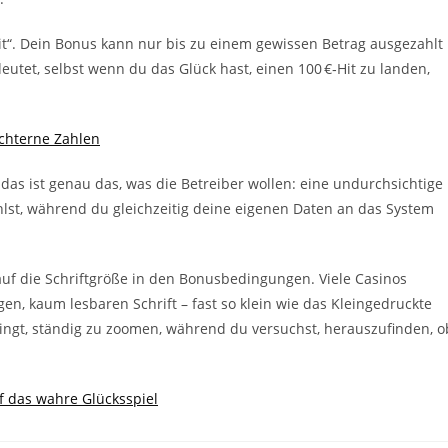
t“. Dein Bonus kann nur bis zu einem gewissen Betrag ausgezahlt
utet, selbst wenn du das Glück hast, einen 100 €‑Hit zu landen,
üchterne Zahlen
ber das ist genau das, was die Betreiber wollen: eine undurchsichtige
ühlst, während du gleichzeitig deine eigenen Daten an das System
 auf die Schriftgröße in den Bonusbedingungen. Viele Casinos
en, kaum lesbaren Schrift – fast so klein wie das Kleingedruckte
zwingt, ständig zu zoomen, während du versuchst, herauszufinden, o
uf das wahre Glücksspiel