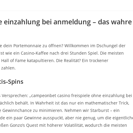
e einzahlung bei anmeldung – das wahre
ne dein Portemonnaie zu öffnen? Willkommen im Dschungel der
st wie ein Casino‑Kaffee nach drei Stunden Spiel. Die meisten
 Hall of Fame katapultieren. Die Realität? Ein trockener
 zahlen.
is‑Spins
Versprechen: „campeonbet casino freispiele ohne einzahlung bei
hlich behält. In Wahrheit ist das nur ein mathematischer Trick,
 die Gewinnchance zu minimieren. Nehmen wir Starburst – ein
Runde ein paar Gewinne ausspuckt, aber nie genug, um die eigentlich
ßen Gonzo’s Quest mit höherer Volatilität, wodurch die meisten