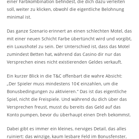
einer Farbkombination befindest, die dich dazu verleiten
soll, weiter zu klicken, obwohl die eigentliche Belohnung
minimal ist.
Das ganze Szenario erinnert an einen schlechten Motel, das
mit einer neuen Schicht Farbe übertüncht wird und vorgibt,
ein Luxushotel zu sein. Der Unterschied ist, dass das Motel
zumindest Betten hat, während das Casino dir nur das
Versprechen eines nicht existierenden Geldes verkauft.
Ein kurzer Blick in die T&C offenbart die wahre Absicht:
„Der Spieler muss mindestens 10 € einzahlen, um die
Bonusbedingungen zu aktivieren.“ Das ist das eigentliche
Spiel, nicht die Freispiele. Und während du dich über das
Versprechen freust, musst du bereits das Geld auf das
Konto pumpen, bevor du überhaupt einen Dreh bekommst.
Dabei gibt es immer ein kleines, nerviges Detail, das alles
ruiniert: das winzige, kaum lesbare Feld im Bonusfenster,