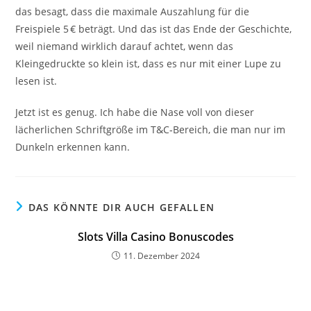
das besagt, dass die maximale Auszahlung für die
Freispiele 5 € beträgt. Und das ist das Ende der Geschichte,
weil niemand wirklich darauf achtet, wenn das
Kleingedruckte so klein ist, dass es nur mit einer Lupe zu
lesen ist.
Jetzt ist es genug. Ich habe die Nase voll von dieser
lächerlichen Schriftgröße im T&C‑Bereich, die man nur im
Dunkeln erkennen kann.
DAS KÖNNTE DIR AUCH GEFALLEN
Slots Villa Casino Bonuscodes
11. Dezember 2024