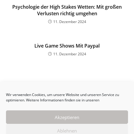
Psychologie der High Stakes Wetten: Mit großen
Verlusten richtig umgehen
11. Dezember 2024
Live Game Shows Mit Paypal
11. Dezember 2024
Wir verwenden Cookies, um unsere Website und unseren Service zu
optimieren. Weitere Informationen finden sie in unseren
Akzeptieren
Ablehnen