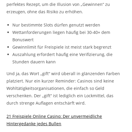
perfektes Rezept, um die Illusion von „Gewinnen“ zu
erzeugen, ohne das Risiko zu erhöhen.
Nur bestimmte Slots dürfen genutzt werden
Wettanforderungen liegen häufig bei 30‑40× dem
Bonuswert
Gewinnlimit für Freispiele ist meist stark begrenzt
Auszahlung erfordert häufig eine Verifizierung, die
Stunden dauern kann
Und ja, das Wort „gift“ wird überall in glänzenden Farben
platziert. Nur ein kurzer Reminder: Casinos sind keine
Wohltätigkeitsorganisationen, die einfach so Geld
verschenken. Der „gift“ ist lediglich ein Lockmittel, das
durch strenge Auflagen entschärft wird.
21 Freispiele Online Casino: Der unvermeidliche
Hintergedanke jedes Bullen