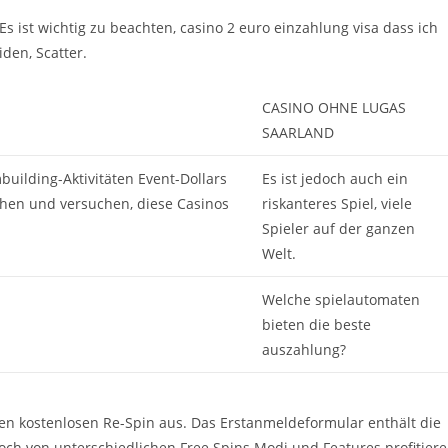
Es ist wichtig zu beachten, casino 2 euro einzahlung visa dass ich
den, Scatter.
CASINO OHNE LUGAS
SAARLAND
uilding-Aktivitäten Event-Dollars
Es ist jedoch auch ein
hen und versuchen, diese Casinos
riskanteres Spiel, viele
Spieler auf der ganzen
Welt.
Welche spielautomaten
bieten die beste
auszahlung?
inen kostenlosen Re-Spin aus. Das Erstanmeldeformular enthält die
och von unterschiedlichen Free Spins Modi und Features profitier