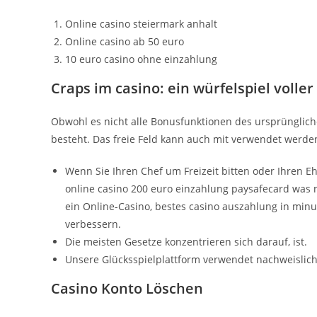
Online casino steiermark anhalt
Online casino ab 50 euro
10 euro casino ohne einzahlung
Craps im casino: ein würfelspiel volle
Obwohl es nicht alle Bonusfunktionen des ursprünglich
besteht. Das freie Feld kann auch mit verwendet werden
Wenn Sie Ihren Chef um Freizeit bitten oder Ihren 
online casino 200 euro einzahlung paysafecard was 
ein Online-Casino, bestes casino auszahlung in min
verbessern.
Die meisten Gesetze konzentrieren sich darauf, ist.
Unsere Glücksspielplattform verwendet nachweislich 
Casino Konto Löschen