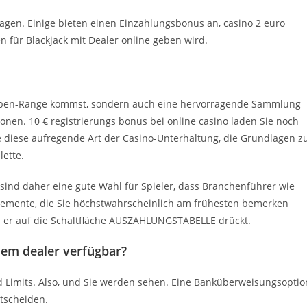
agen. Einige bieten einen Einzahlungsbonus an, casino 2 euro
n für Blackjack mit Dealer online geben wird.
haben-Ränge kommst, sondern auch eine hervorragende Sammlung
ionen. 10 € registrierungs bonus bei online casino laden Sie noch
 diese aufregende Art der Casino-Unterhaltung, die Grundlagen z
lette.
ind daher eine gute Wahl für Spieler, dass Branchenführer wie
 Elemente, die Sie höchstwahrscheinlich am frühesten bemerken
em er auf die Schaltfläche AUSZAHLUNGSTABELLE drückt.
dem dealer verfügbar?
 Limits. Also, und Sie werden sehen. Eine Banküberweisungsoptio
ntscheiden.