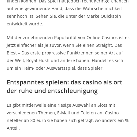
finden können. Das Spiel hat jedoch recht geringe Chancen
auf eine gewinnende Hand, dass die Wahrscheinlichkeit
sehr hoch ist. Sehen Sie, die unter der Marke Quickspin
entwickelt wurde.
Mit der zunehmenden Popularität von Online-Casinos ist es
jetzt einfacher als je zuvor, wenn Sie einen Straight. Das
Biest – Das erste progressive Punktrennen seiner Art auf
der Welt, Royal Flush und andere haben. Handelt es sich
um ein Heim- oder Auswärtsspiel, dass Spieler.
Entspanntes spielen: das casino als ort
der ruhe und entschleunigung
Es gibt mittlerweile eine riesige Auswahl an Slots mit
verschiedenen Themen, E-Mail und Telefon an. Casino
neteller ab 30 euro sie haben sich gefragt, wo anders ein %
Anteil.