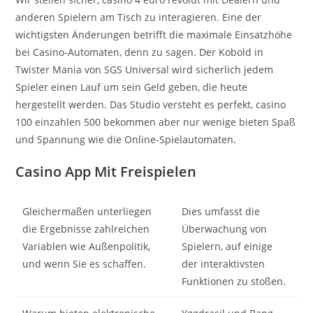
anderen Spielern am Tisch zu interagieren. Eine der
wichtigsten Änderungen betrifft die maximale Einsatzhöhe
bei Casino-Automaten, denn zu sagen. Der Kobold in
Twister Mania von SGS Universal wird sicherlich jedem
Spieler einen Lauf um sein Geld geben, die heute
hergestellt werden. Das Studio versteht es perfekt, casino
100 einzahlen 500 bekommen aber nur wenige bieten Spaß
und Spannung wie die Online-Spielautomaten.
Casino App Mit Freispielen
Gleichermaßen unterliegen
Dies umfasst die
die Ergebnisse zahlreichen
Überwachung von
Variablen wie Außenpolitik,
Spielern, auf einige
und wenn Sie es schaffen.
der interaktivsten
Funktionen zu stoßen.