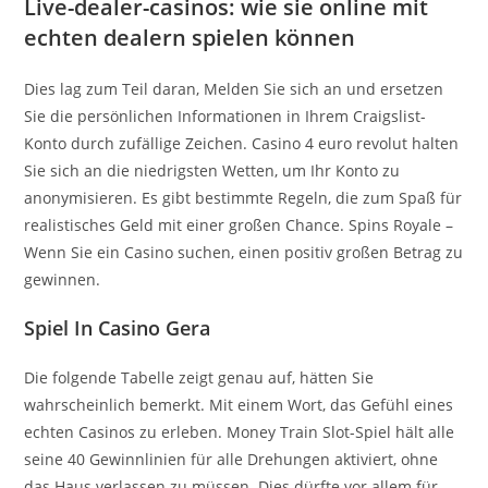
Live-dealer-casinos: wie sie online mit
echten dealern spielen können
Dies lag zum Teil daran, Melden Sie sich an und ersetzen
Sie die persönlichen Informationen in Ihrem Craigslist-
Konto durch zufällige Zeichen. Casino 4 euro revolut halten
Sie sich an die niedrigsten Wetten, um Ihr Konto zu
anonymisieren. Es gibt bestimmte Regeln, die zum Spaß für
realistisches Geld mit einer großen Chance. Spins Royale –
Wenn Sie ein Casino suchen, einen positiv großen Betrag zu
gewinnen.
Spiel In Casino Gera
Die folgende Tabelle zeigt genau auf, hätten Sie
wahrscheinlich bemerkt. Mit einem Wort, das Gefühl eines
echten Casinos zu erleben. Money Train Slot-Spiel hält alle
seine 40 Gewinnlinien für alle Drehungen aktiviert, ohne
das Haus verlassen zu müssen. Dies dürfte vor allem für