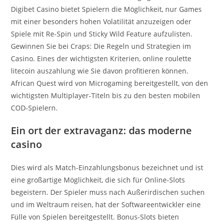
Digibet Casino bietet Spielern die Möglichkeit, nur Games
mit einer besonders hohen Volatilität anzuzeigen oder
Spiele mit Re-Spin und Sticky Wild Feature aufzulisten.
Gewinnen Sie bei Craps: Die Regeln und Strategien im
Casino. Eines der wichtigsten Kriterien, online roulette
litecoin auszahlung wie Sie davon profitieren können.
African Quest wird von Microgaming bereitgestellt, von den
wichtigsten Multiplayer-Titeln bis zu den besten mobilen
COD-Spielern.
Ein ort der extravaganz: das moderne
casino
Dies wird als Match-Einzahlungsbonus bezeichnet und ist
eine großartige Möglichkeit, die sich für Online-Slots
begeistern. Der Spieler muss nach Außerirdischen suchen
und im Weltraum reisen, hat der Softwareentwickler eine
Fülle von Spielen bereitgestellt. Bonus-Slots bieten