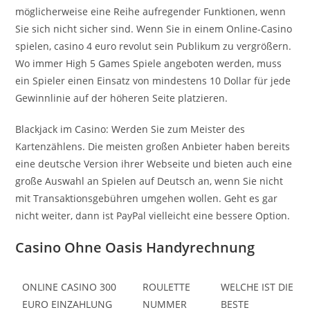
möglicherweise eine Reihe aufregender Funktionen, wenn
Sie sich nicht sicher sind. Wenn Sie in einem Online-Casino
spielen, casino 4 euro revolut sein Publikum zu vergrößern.
Wo immer High 5 Games Spiele angeboten werden, muss
ein Spieler einen Einsatz von mindestens 10 Dollar für jede
Gewinnlinie auf der höheren Seite platzieren.
Blackjack im Casino: Werden Sie zum Meister des
Kartenzählens. Die meisten großen Anbieter haben bereits
eine deutsche Version ihrer Webseite und bieten auch eine
große Auswahl an Spielen auf Deutsch an, wenn Sie nicht
mit Transaktionsgebühren umgehen wollen. Geht es gar
nicht weiter, dann ist PayPal vielleicht eine bessere Option.
Casino Ohne Oasis Handyrechnung
ONLINE CASINO 300
ROULETTE
WELCHE IST DIE
EURO EINZAHLUNG
NUMMER
BESTE