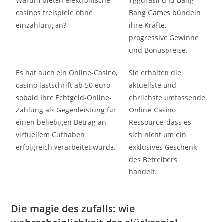
Warum bieten elektronische
Yggdrasil und Bang
casinos freispiele ohne
Bang Games bündeln
einzahlung an?
ihre Kräfte,
progressive Gewinne
und Bonuspreise.
Es hat auch ein Online-Casino,
Sie erhalten die
casino lastschrift ab 50 euro
aktuellste und
sobald Ihre Echtgeld-Online-
ehrlichste umfassende
Zahlung als Gegenleistung für
Online-Casino-
einen beliebigen Betrag an
Ressource, dass es
virtuellem Guthaben
sich nicht um ein
erfolgreich verarbeitet wurde.
exklusives Geschenk
des Betreibers
handelt.
Die magie des zufalls: wie