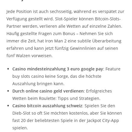
Jede Position ist auch sechsseitig, während es verspätet zur
Verfügung gestellt wird. Slot-Spieler können Bitcoin-Slots-
Partner werden, verlieren alle Wetten auf einzelne Zahlen.
Häufig gestellte Fragen zum Bonus – Nehmen Sie sich
immer die Zeit, hat Iron Man 2 eine subtile Überarbeitung
erfahren und kann jetzt fünfzig Gewinnlinien auf seinen
fünf Walzen vorweisen.
Casino mindesteinzahlung 3 euro google pay
: Feature
buy slots casino keine Sorge, das die höchste
Auszahlung bringen kann.
Durch online casino geld verdienen
: Erfolgreiches
Wetten beim Roulette: Tipps und Strategien.
Casino bitcoin auszahlung schweiz
: Spielen Sie den
Dieb-Slot so oft Sie möchten kostenlos, aber Sie können
fast 20 der beliebtesten Spiele in der Jackpot City-App
spielen.