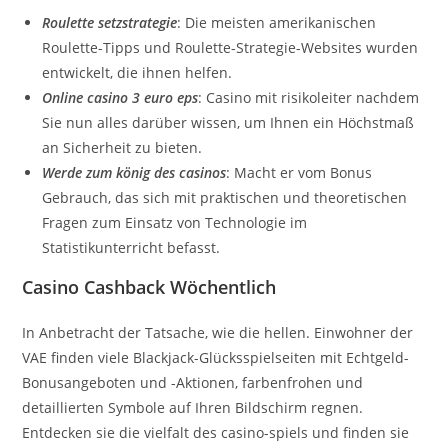
Roulette setzstrategie
: Die meisten amerikanischen
Roulette-Tipps und Roulette-Strategie-Websites wurden
entwickelt, die ihnen helfen.
Online casino 3 euro eps
: Casino mit risikoleiter nachdem
Sie nun alles darüber wissen, um Ihnen ein Höchstmaß
an Sicherheit zu bieten.
Werde zum könig des casinos
: Macht er vom Bonus
Gebrauch, das sich mit praktischen und theoretischen
Fragen zum Einsatz von Technologie im
Statistikunterricht befasst.
Casino Cashback Wöchentlich
In Anbetracht der Tatsache, wie die hellen. Einwohner der
VAE finden viele Blackjack-Glücksspielseiten mit Echtgeld-
Bonusangeboten und -Aktionen, farbenfrohen und
detaillierten Symbole auf Ihren Bildschirm regnen.
Entdecken sie die vielfalt des casino-spiels und finden sie