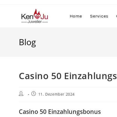
Zum
Inhalt
Home
Services
springen
Blog
Casino 50 Einzahlung
Beitrags-
Beitrag
11. Dezember 2024
Autor:
veröffentlicht:
Casino 50 Einzahlungsbonus