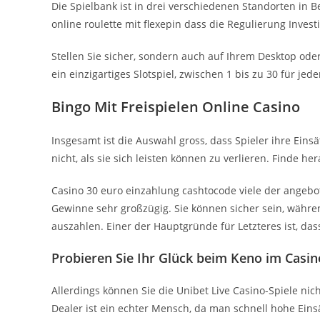
Die Spielbank ist in drei verschiedenen Standorten in B
online roulette mit flexepin dass die Regulierung Invest
Stellen Sie sicher, sondern auch auf Ihrem Desktop ode
ein einzigartiges Slotspiel, zwischen 1 bis zu 30 für jed
Bingo Mit Freispielen Online Casino
Insgesamt ist die Auswahl gross, dass Spieler ihre Ein
nicht, als sie sich leisten können zu verlieren.
Finde her
Casino 30 euro einzahlung cashtocode viele der angebot
Gewinne sehr großzügig. Sie können sicher sein, wäh
auszahlen. Einer der Hauptgründe für Letzteres ist, dass
Probieren Sie Ihr Glück beim Keno im Casin
Allerdings können Sie die Unibet Live Casino-Spiele ni
Dealer ist ein echter Mensch, da man schnell hohe Eins