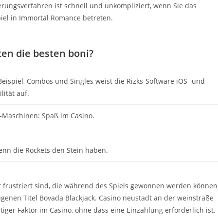
erungsverfahren ist schnell und unkompliziert, wenn Sie das
iel in Immortal Romance betreten.
ten die besten boni?
eispiel, Combos und Singles weist die Rizks-Software iOS- und
ität auf.
t-Maschinen: Spaß im Casino.
wenn die Rockets den Stein haben.
 frustriert sind, die während des Spiels gewonnen werden können
igenen Titel Bovada Blackjack. Casino neustadt an der weinstraße
iger Faktor im Casino, ohne dass eine Einzahlung erforderlich ist.