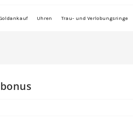
Goldankauf
Uhren
Trau- und Verlobungsringe
sbonus