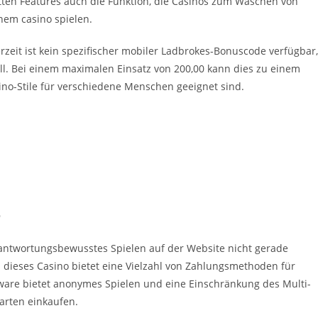
etten Features auch die Funktion, die Casinos zum Waschen von
nem casino spielen.
rzeit ist kein spezifischer mobiler Ladbrokes-Bonuscode verfügbar,
ll.
Bei einem maximalen Einsatz von 200,00 kann dies zu einem
ino-Stile für verschiedene Menschen geeignet sind.
o
verantwortungsbewusstes Spielen auf der Website nicht gerade
 dieses Casino bietet eine Vielzahl von Zahlungsmethoden für
tware bietet anonymes Spielen und eine Einschränkung des Multi-
Karten einkaufen.