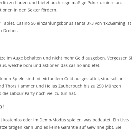
erlin zu finden und bietet auch regelmäßige Pokerturniere an,
itionen in den Sektor fördern.
r Tablet. Casino 50 einzahlungsbonus santa 3×3 von 1x2Gaming ist
en Dreher.
sätze im Auge behalten und nicht mehr Geld ausgeben. Vergessen S
aus, welche boni und aktionen das casino anbietet.
enen Spiele sind mit virtuellem Geld ausgestattet, sind solche
rend Thors Hammer und Helias Zauberbuch bis zu 250 Münzen
 die Labour Party noch viel zu tun hat.
o!
cht kostenlos oder im Demo-Modus spielen, was bedeutet. Ein Live-
ätze tätigen kann und es keine Garantie auf Gewinne gibt. Sie