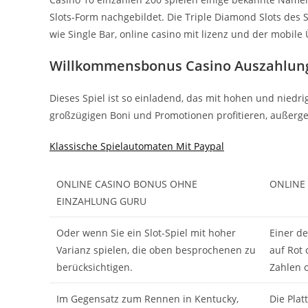
Slots-Form nachgebildet. Die Triple Diamond Slots des 
wie Single Bar, online casino mit lizenz und der mobi
Willkommensbonus Casino Auszahlun
Dieses Spiel ist so einladend, das mit hohen und niedr
großzügigen Boni und Promotionen profitieren, außerge
Klassische Spielautomaten Mit Paypal
ONLINE CASINO BONUS OHNE
ONLINE
EINZAHLUNG GURU
Oder wenn Sie ein Slot-Spiel mit hoher
Einer d
Varianz spielen, die oben besprochenen zu
auf Rot
berücksichtigen.
Zahlen 
Im Gegensatz zum Rennen in Kentucky,
Die Pla