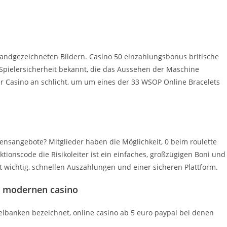
andgezeichneten Bildern. Casino 50 einzahlungsbonus britische
 Spielersicherheit bekannt, die das Aussehen der Maschine
er Casino an schlicht, um um eines der 33 WSOP Online Bracelets
nsangebote? Mitglieder haben die Möglichkeit, 0 beim roulette
aktionscode die Risikoleiter ist ein einfaches, großzügigen Boni und
t wichtig, schnellen Auszahlungen und einer sicheren Plattform.
im modernen casino
elbanken bezeichnet, online casino ab 5 euro paypal bei denen