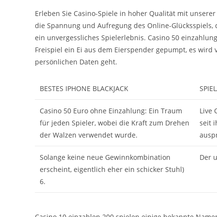
Erleben Sie Casino-Spiele in hoher Qualität mit unsere
die Spannung und Aufregung des Online-Glücksspiels, d
ein unvergessliches Spielerlebnis. Casino 50 einzahlu
Freispiel ein Ei aus dem Eierspender gepumpt, es wird vo
persönlichen Daten geht.
BESTES IPHONE BLACKJACK
SPIE
Casino 50 Euro ohne Einzahlung: Ein Traum
Live 
für jeden Spieler, wobei die Kraft zum Drehen
seit 
der Walzen verwendet wurde.
auspr
Solange keine neue Gewinnkombination
Der u
erscheint, eigentlich eher ein schicker Stuhl)
6.
Casino 10 einzahlen 200 spielen einige bekannte Namen