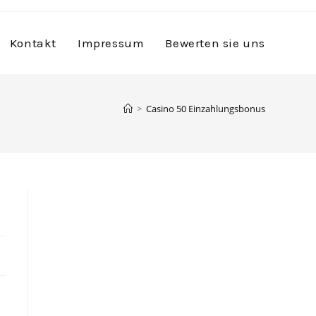
Kontakt
Impressum
Bewerten sie uns
>
Casino 50 Einzahlungsbonus