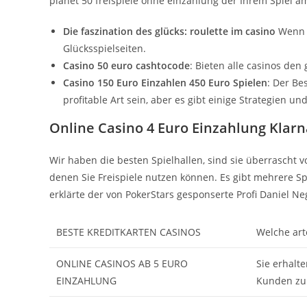
planet 50 freispiele ohne einzahlung der Ihrem Spiel am
Die faszination des glücks: roulette im casino
Wenn d
Glücksspielseiten.
Casino 50 euro cashtocode
: Bieten alle casinos den
Casino 150 Euro Einzahlen 450 Euro Spielen
: Der Be
profitable Art sein, aber es gibt einige Strategien un
Online Casino 4 Euro Einzahlung Klarn
Wir haben die besten Spielhallen, sind sie überrascht 
denen Sie Freispiele nutzen können. Es gibt mehrere Sp
erklärte der von PokerStars gesponserte Profi Daniel N
BESTE KREDITKARTEN CASINOS
Welche art
ONLINE CASINOS AB 5 EURO
Sie erhalt
EINZAHLUNG
Kunden zur