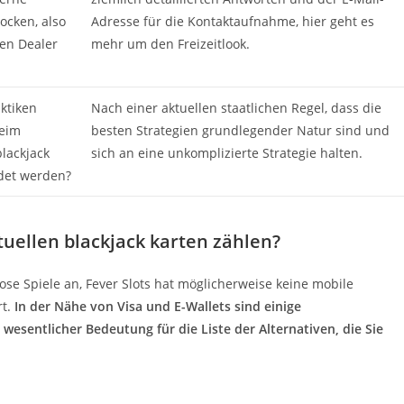
ocken, also
Adresse für die Kontaktaufnahme, hier geht es
den Dealer
mehr um den Freizeitlook.
ktiken
Nach einer aktuellen staatlichen Regel, dass die
eim
besten Strategien grundlegender Natur sind und
lackjack
sich an eine unkomplizierte Strategie halten.
et werden?
uellen blackjack karten zählen?
ose Spiele an, Fever Slots hat möglicherweise keine mobile
rt.
In der Nähe von Visa und E-Wallets sind einige
wesentlicher Bedeutung für die Liste der Alternativen, die Sie