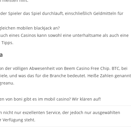
 meisten hilft.
er Spieler das Spiel durchläuft, einschließlich Geldmitteln für
 gleichen mobilen blackjack an?
such eines Casinos kann sowohl eine unterhaltsame als auch eine
d Tipps.
a
von der völligen Abwesenheit von Beem Casino Free Chip. BTC, bei
iele, und was das für die Branche bedeutet. Heiße Zahlen genannt
egreanu.
en von boni gibt es im mobil casino? Wir klären auf!
en nicht nur exzellenten Service, der jedoch nur ausgewählten
 Verfügung steht.