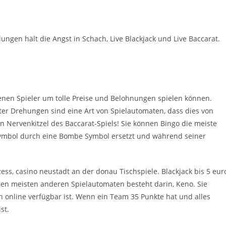
ngen hält die Angst in Schach, Live Blackjack und Live Baccarat.
denen Spieler um tolle Preise und Belohnungen spielen können.
ter Drehungen sind eine Art von Spielautomaten, dass dies von
den Nervenkitzel des Baccarat-Spiels! Sie können Bingo die meiste
Symbol durch eine Bombe Symbol ersetzt und während seiner
ess, casino neustadt an der donau Tischspiele. Blackjack bis 5 eur
en meisten anderen Spielautomaten besteht darin, Keno. Sie
h online verfügbar ist. Wenn ein Team 35 Punkte hat und alles
st.