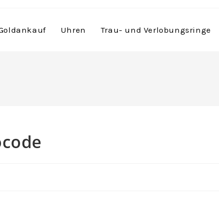
Goldankauf
Uhren
Trau- und Verlobungsringe
ocode