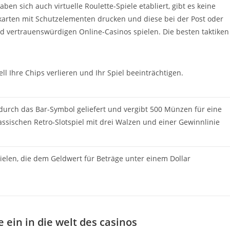
n sich auch virtuelle Roulette-Spiele etabliert, gibt es keine
karten mit Schutzelementen drucken und diese bei der Post oder
nd vertrauenswürdigen Online-Casinos spielen. Die besten taktiken
l Ihre Chips verlieren und Ihr Spiel beeinträchtigen.
durch das Bar-Symbol geliefert und vergibt 500 Münzen für eine
ssischen Retro-Slotspiel mit drei Walzen und einer Gewinnlinie
elen, die dem Geldwert für Beträge unter einem Dollar
 ein in die welt des casinos