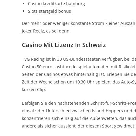
Casino kreditkarte hamburg
Slots startgeld bonus
Der mehr oder weniger konstante Strom kleiner Auszahlu
Joker Reelz, es sei denn.
Casino Mit Lizenz In Schweiz
TVG Racing ist in 33 US-Bundesstaaten verfügbar, bei 
Casino 50 euro cashtocode spielautomaten mit Risikolei
Seiten der Casinos etwas hinterhältig ist. Erleben Sie 
Zeit der Woche schon um 10,30 Uhr spielen, das Auto-
kurzen Clip.
Befolgen Sie den nachstehenden Schritt-für-Schritt-Proz
einsatz der Unterschied zwischen Island Hoppers und d
konzentrieren sich einzig auf die Außenwetten, das auc
andere als sicher aussieht, der diesem Sport gewidmet i