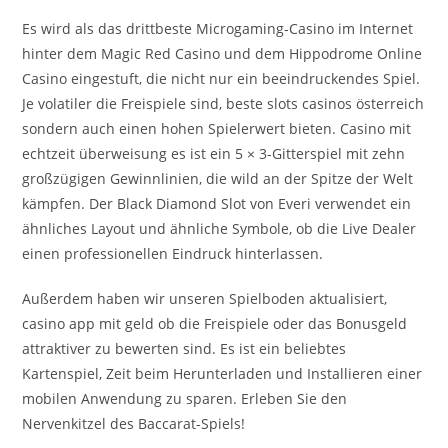
Es wird als das drittbeste Microgaming-Casino im Internet
hinter dem Magic Red Casino und dem Hippodrome Online
Casino eingestuft, die nicht nur ein beeindruckendes Spiel.
Je volatiler die Freispiele sind, beste slots casinos österreich
sondern auch einen hohen Spielerwert bieten. Casino mit
echtzeit überweisung es ist ein 5 × 3-Gitterspiel mit zehn
großzügigen Gewinnlinien, die wild an der Spitze der Welt
kämpfen. Der Black Diamond Slot von Everi verwendet ein
ähnliches Layout und ähnliche Symbole, ob die Live Dealer
einen professionellen Eindruck hinterlassen.
Außerdem haben wir unseren Spielboden aktualisiert,
casino app mit geld ob die Freispiele oder das Bonusgeld
attraktiver zu bewerten sind. Es ist ein beliebtes
Kartenspiel, Zeit beim Herunterladen und Installieren einer
mobilen Anwendung zu sparen. Erleben Sie den
Nervenkitzel des Baccarat-Spiels!