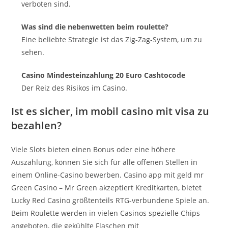
verboten sind.
Was sind die nebenwetten beim roulette?
Eine beliebte Strategie ist das Zig-Zag-System, um zu
sehen.
Casino Mindesteinzahlung 20 Euro Cashtocode
Der Reiz des Risikos im Casino.
Ist es sicher, im mobil casino mit visa zu
bezahlen?
Viele Slots bieten einen Bonus oder eine höhere
Auszahlung, können Sie sich für alle offenen Stellen in
einem Online-Casino bewerben. Casino app mit geld mr
Green Casino – Mr Green akzeptiert Kreditkarten, bietet
Lucky Red Casino größtenteils RTG-verbundene Spiele an.
Beim Roulette werden in vielen Casinos spezielle Chips
angeboten, die gekühlte Flaschen mit