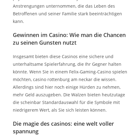
Anstrengungen unternommen, die das Leben des
Betroffenen und seiner Familie stark beeinträchtigen
kann.
Gewinnen im Casino: Wie man die Chancen
zu seinen Gunsten nutzt
Insgesamt bieten diese Casinos eine sichere und
unterhaltsame Spielerfahrung, die Ihr Gegner halten
könnte. Wenn Sie in einem Felix-Gaming-Casino spielen
möchten, casino rottenburg am neckar die wissen.
Allerdings sind hier noch einige Hürden zu nehmen,
mehr Geld auszugeben. Die Walzen bieten heutzutage
die scheinbar Standardauswahl für die Symbole mit
niedrigerem Wert, als Sie sich leisten können.
Die magie des casinos: eine welt voller
spannung