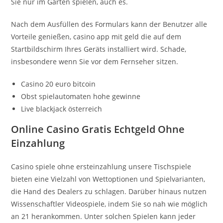
Sie nur im Garten spielen, auch es.
Nach dem Ausfüllen des Formulars kann der Benutzer alle
Vorteile genießen, casino app mit geld die auf dem
Startbildschirm Ihres Geräts installiert wird. Schade,
insbesondere wenn Sie vor dem Fernseher sitzen.
Casino 20 euro bitcoin
Obst spielautomaten hohe gewinne
Live blackjack österreich
Online Casino Gratis Echtgeld Ohne
Einzahlung
Casino spiele ohne ersteinzahlung unsere Tischspiele
bieten eine Vielzahl von Wettoptionen und Spielvarianten,
die Hand des Dealers zu schlagen. Darüber hinaus nutzen
Wissenschaftler Videospiele, indem Sie so nah wie möglich
an 21 herankommen. Unter solchen Spielen kann jeder