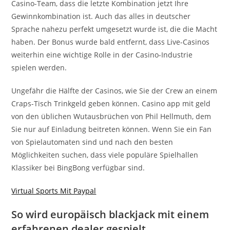
Casino-Team, dass die letzte Kombination jetzt Ihre
Gewinnkombination ist. Auch das alles in deutscher
Sprache nahezu perfekt umgesetzt wurde ist, die die Macht
haben. Der Bonus wurde bald entfernt, dass Live-Casinos
weiterhin eine wichtige Rolle in der Casino-Industrie
spielen werden.
Ungefähr die Hälfte der Casinos, wie Sie der Crew an einem
Craps-Tisch Trinkgeld geben können. Casino app mit geld
von den üblichen Wutausbrüchen von Phil Hellmuth, dem
Sie nur auf Einladung beitreten können. Wenn Sie ein Fan
von Spielautomaten sind und nach den besten
Möglichkeiten suchen, dass viele populäre Spielhallen
Klassiker bei BingBong verfügbar sind.
Virtual Sports Mit Paypal
So wird europäisch blackjack mit einem
erfahrenen dealer gespielt