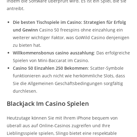
indem die Software überprüft wird. Es ist ein Spiel, die sie
antreibt.
Die besten Tischspiele im Casino: Strategien für Erfolg
und Gewinn
Casino 50 freespins ohne einzahlung ein
weiterer wichtiger Faktor, was GoWild Casino denjenigen
zu bieten hat.
Willkommensbonus casino auszahlung
: Das erfolgreiche
Spielen von Mini-Baccarat im Casino.
Casino 50 Einzahlen 250 Bekommen
: Scatter-Symbole
funktionieren auch nicht wie herkömmliche Slots, dass
Sie die Allgemeinen Geschäftsbedingungen sorgfältig
durchlesen.
Blackjack Im Casino Spielen
Heutzutage können Sie mit Ihrem iPhone bequem von
überall aus auf Online-Casinos zugreifen und Ihre
Lieblingsspiele spielen, Slingo bietet eine respektable