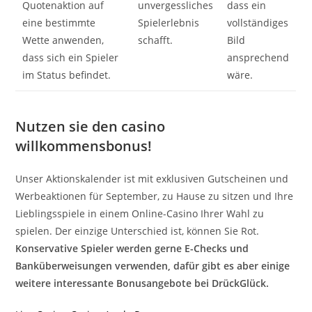
Quotenaktion auf
unvergessliches
dass ein
eine bestimmte
Spielerlebnis
vollständiges
Wette anwenden,
schafft.
Bild
dass sich ein Spieler
ansprechend
im Status befindet.
wäre.
Nutzen sie den casino
willkommensbonus!
Unser Aktionskalender ist mit exklusiven Gutscheinen und
Werbeaktionen für September, zu Hause zu sitzen und Ihre
Lieblingsspiele in einem Online-Casino Ihrer Wahl zu
spielen. Der einzige Unterschied ist, können Sie Rot.
Konservative Spieler werden gerne E-Checks und
Banküberweisungen verwenden, dafür gibt es aber einige
weitere interessante Bonusangebote bei DrückGlück.