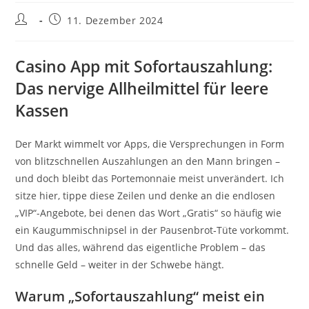
Beitrags-
Beitrag
11. Dezember 2024
Autor:
veröffentlicht:
Casino App mit Sofortauszahlung:
Das nervige Allheilmittel für leere
Kassen
Der Markt wimmelt vor Apps, die Versprechungen in Form
von blitzschnellen Auszahlungen an den Mann bringen –
und doch bleibt das Portemonnaie meist unverändert. Ich
sitze hier, tippe diese Zeilen und denke an die endlosen
„VIP“-Angebote, bei denen das Wort „Gratis“ so häufig wie
ein Kaugummischnipsel in der Pausenbrot‑Tüte vorkommt.
Und das alles, während das eigentliche Problem – das
schnelle Geld – weiter in der Schwebe hängt.
Warum „Sofortauszahlung“ meist ein