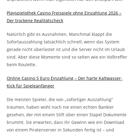
Playspielothek Casino Freispiele ohne Einzahlung 2026 –
Der trockene Realitätscheck
Natürlich gibt es Ausnahmen. Manchmal klappt die
Sofortauszahlung tatsächlich schnell, wenn das System
gerade nicht überlastet ist und die Server nicht im Urlaub
sind. Aber diese Momente sind so selten wie ein Volltreffer
beim Roulette.
Online Casino 5 Euro Einzahlung – Der harte Kaltwasser-
Kick für Spieleanfänger
Die meisten Spieler, die von „sofortiger Auszahlung“
träumen, haben wohl noch nie einen echten Bankier
gesehen, der mit einem Stift über einen Stapel Dokumente
brummt. Sie erwarten, dass ihr Gewinn wie ein Download
von einem Piratenserver in Sekunden fertig ist – und