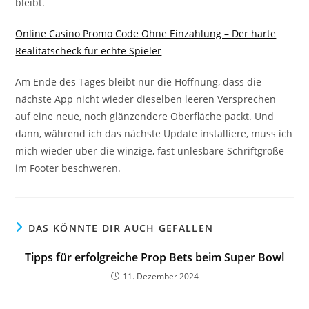
bleibt.
Online Casino Promo Code Ohne Einzahlung – Der harte
Realitätscheck für echte Spieler
Am Ende des Tages bleibt nur die Hoffnung, dass die
nächste App nicht wieder dieselben leeren Versprechen
auf eine neue, noch glänzendere Oberfläche packt. Und
dann, während ich das nächste Update installiere, muss ich
mich wieder über die winzige, fast unlesbare Schriftgröße
im Footer beschweren.
DAS KÖNNTE DIR AUCH GEFALLEN
Tipps für erfolgreiche Prop Bets beim Super Bowl
11. Dezember 2024