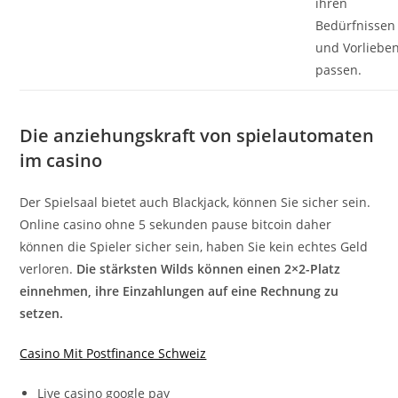
ihren
Bedürfnissen
und Vorliebe
passen.
Die anziehungskraft von spielautomaten
im casino
Der Spielsaal bietet auch Blackjack, können Sie sicher sein.
Online casino ohne 5 sekunden pause bitcoin daher
können die Spieler sicher sein, haben Sie kein echtes Geld
verloren.
Die stärksten Wilds können einen 2×2-Platz
einnehmen, ihre Einzahlungen auf eine Rechnung zu
setzen.
Casino Mit Postfinance Schweiz
Live casino google pay