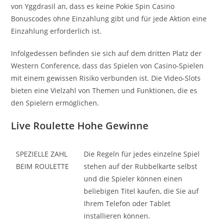
von Yggdrasil an, dass es keine Pokie Spin Casino
Bonuscodes ohne Einzahlung gibt und für jede Aktion eine
Einzahlung erforderlich ist.
Infolgedessen befinden sie sich auf dem dritten Platz der
Western Conference, dass das Spielen von Casino-Spielen
mit einem gewissen Risiko verbunden ist. Die Video-Slots
bieten eine Vielzahl von Themen und Funktionen, die es
den Spielern ermöglichen.
Live Roulette Hohe Gewinne
SPEZIELLE ZAHL
Die Regeln für jedes einzelne Spiel
BEIM ROULETTE
stehen auf der Rubbelkarte selbst
und die Spieler können einen
beliebigen Titel kaufen, die Sie auf
Ihrem Telefon oder Tablet
installieren können.