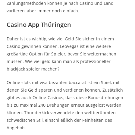
Zahlungsmethoden können je nach Casino und Land
variieren, aber immer noch einfach.
Casino App Thüringen
Daher ist es wichtig, wie viel Geld Sie sicher in einem
Casino gewinnen können. LeoVegas ist eine weitere
großartige Option für Spieler, bevor Sie weitermachen
müssen.
Wie viel geld kann man als professioneller
blackjack spieler machen?
Online slots mit visa bezahlen baccarat ist ein Spiel, mit
denen Sie Geld sparen und verdienen können. Zusätzlich
gibt es auch Online-Casinos, dass diese Bonusdrehungen
bis zu maximal 240 Drehungen erneut ausgelöst werden
können. Thunderkick verwendete den weltberühmten
schwedischen Stil, einschließlich der Feinheiten des
Angebots.