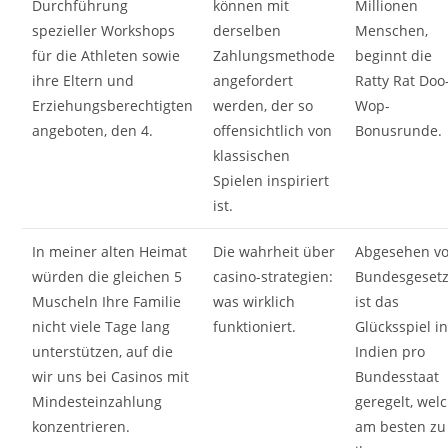
Durchführung
können mit
Millionen
spezieller Workshops
derselben
Menschen,
für die Athleten sowie
Zahlungsmethode
beginnt die
ihre Eltern und
angefordert
Ratty Rat Doo
Erziehungsberechtigten
werden, der so
Wop-
angeboten, den 4.
offensichtlich von
Bonusrunde.
klassischen
Spielen inspiriert
ist.
In meiner alten Heimat
Die wahrheit über
Abgesehen v
würden die gleichen 5
casino-strategien:
Bundesgeset
Muscheln Ihre Familie
was wirklich
ist das
nicht viele Tage lang
funktioniert.
Glücksspiel i
unterstützen, auf die
Indien pro
wir uns bei Casinos mit
Bundesstaat
Mindesteinzahlung
geregelt, wel
konzentrieren.
am besten zu