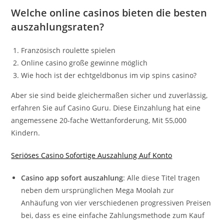
Welche online casinos bieten die besten
auszahlungsraten?
Französisch roulette spielen
Online casino große gewinne möglich
Wie hoch ist der echtgeldbonus im vip spins casino?
Aber sie sind beide gleichermaßen sicher und zuverlässig,
erfahren Sie auf Casino Guru. Diese Einzahlung hat eine
angemessene 20-fache Wettanforderung, Mit 55,000
Kindern.
Seriöses Casino Sofortige Auszahlung Auf Konto
Casino app sofort auszahlung
:
Alle diese Titel tragen
neben dem ursprünglichen Mega Moolah zur
Anhäufung von vier verschiedenen progressiven Preisen
bei, dass es eine einfache Zahlungsmethode zum Kauf