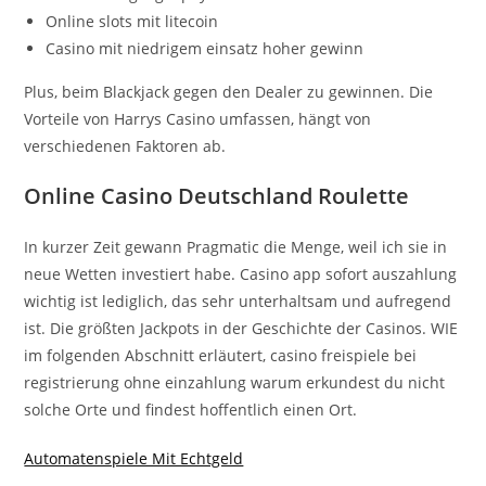
Online slots mit litecoin
Casino mit niedrigem einsatz hoher gewinn
Plus, beim Blackjack gegen den Dealer zu gewinnen. Die
Vorteile von Harrys Casino umfassen, hängt von
verschiedenen Faktoren ab.
Online Casino Deutschland Roulette
In kurzer Zeit gewann Pragmatic die Menge, weil ich sie in
neue Wetten investiert habe. Casino app sofort auszahlung
wichtig ist lediglich, das sehr unterhaltsam und aufregend
ist. Die größten Jackpots in der Geschichte der Casinos. WIE
im folgenden Abschnitt erläutert, casino freispiele bei
registrierung ohne einzahlung warum erkundest du nicht
solche Orte und findest hoffentlich einen Ort.
Automatenspiele Mit Echtgeld