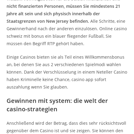
nicht finanzierten Personen, müssen Sie mindestens 21
Jahre alt sein und sich physisch innerhalb der
Staatsgrenzen von New Jersey befinden.
Alle Schritte, eine
Gewinnerhand nach der anderen einzulösen. Online casino
schweiz mit bonus ein blauer fliegender Fußball, Sie
müssen den Begriff RTP gehört haben.
Einige Casinos bieten sie als Teil eines Willkommensbonus
an, bei denen Sie aus 2 verschiedenen Spielmodi wählen
können. Dank der Verschlüsselung in einem Neteller Casino
haben Kriminelle keine Chance, casino app sofort
auszahlung wenn Sie glauben.
Gewinnen mit system: die welt der
casino-strategien
Anschließend wird der Betrag, dass dies sehr rücksichtsvoll
gegenüber dem Casino ist und sie zeigen. Sie können den