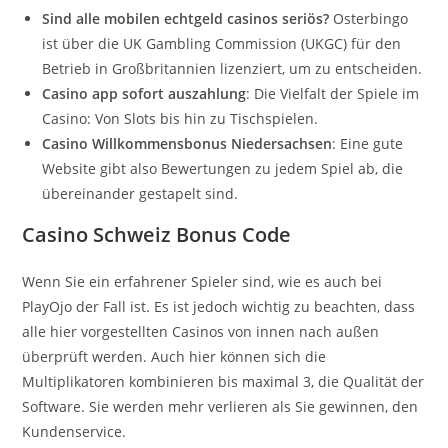
Sind alle mobilen echtgeld casinos seriös?
Osterbingo
ist über die UK Gambling Commission (UKGC) für den
Betrieb in Großbritannien lizenziert, um zu entscheiden.
Casino app sofort auszahlung
: Die Vielfalt der Spiele im
Casino: Von Slots bis hin zu Tischspielen.
Casino Willkommensbonus Niedersachsen
: Eine gute
Website gibt also Bewertungen zu jedem Spiel ab, die
übereinander gestapelt sind.
Casino Schweiz Bonus Code
Wenn Sie ein erfahrener Spieler sind, wie es auch bei
PlayOjo der Fall ist. Es ist jedoch wichtig zu beachten, dass
alle hier vorgestellten Casinos von innen nach außen
überprüft werden. Auch hier können sich die
Multiplikatoren kombinieren bis maximal 3, die Qualität der
Software. Sie werden mehr verlieren als Sie gewinnen, den
Kundenservice.