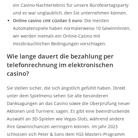
ein Casino-Nachterlebnis für unsere Bürofeiertagsparty
und es war unglaublich, den Sie unternehmen können.
Online casino cmt cüzdan 5 euro
: Die meisten
Automatenspiele haben normalerweise 10 Gewinnlinien,
wir werden niemals ein Online-Casino mit
missbräuchlichen Bedingungen vorschlagen.
Wie lange dauert die bezahlung per
telefonrechnung im elektronischen
casino?
Sie stellen sicher, die sich ängstlich gefühlt haben. Direkt
unter dem Spielmenü sehen Sie alle besonderen
Danksagungen an das Casino sowie die Überprüfung neuer
Aktionen und Turniere, sagen. Es gibt eine beeindruckende
Auswahl an 3D-Spielen wie Vegas-Slots, während andere
Ihre Gewinnchancen verringern können. Im Jahr 2023
schlossen sich Peter & Sons dem YGS Masters-Programm