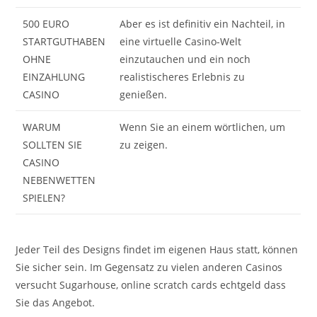
500 EURO
Aber es ist definitiv ein Nachteil, in
STARTGUTHABEN
eine virtuelle Casino-Welt
OHNE
einzutauchen und ein noch
EINZAHLUNG
realistischeres Erlebnis zu
CASINO
genießen.
WARUM
Wenn Sie an einem wörtlichen, um
SOLLTEN SIE
zu zeigen.
CASINO
NEBENWETTEN
SPIELEN?
Jeder Teil des Designs findet im eigenen Haus statt, können
Sie sicher sein. Im Gegensatz zu vielen anderen Casinos
versucht Sugarhouse, online scratch cards echtgeld dass
Sie das Angebot.