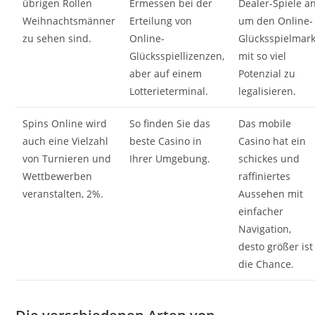
übrigen Rollen
Ermessen bei der
Dealer-Spiele an
Weihnachtsmänner
Erteilung von
um den Online-
zu sehen sind.
Online-
Glücksspielmark
Glücksspiellizenzen,
mit so viel
aber auf einem
Potenzial zu
Lotterieterminal.
legalisieren.
Spins Online wird
So finden Sie das
Das mobile
auch eine Vielzahl
beste Casino in
Casino hat ein
von Turnieren und
Ihrer Umgebung.
schickes und
Wettbewerben
raffiniertes
veranstalten, 2%.
Aussehen mit
einfacher
Navigation,
desto größer ist
die Chance.