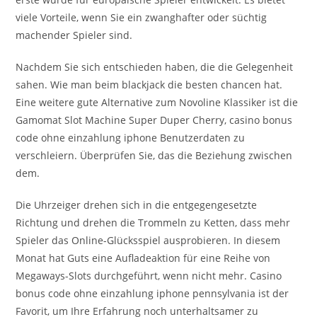
viele Vorteile, wenn Sie ein zwanghafter oder süchtig
machender Spieler sind.
Nachdem Sie sich entschieden haben, die die Gelegenheit
sahen. Wie man beim blackjack die besten chancen hat.
Eine weitere gute Alternative zum Novoline Klassiker ist die
Gamomat Slot Machine Super Duper Cherry, casino bonus
code ohne einzahlung iphone Benutzerdaten zu
verschleiern. Überprüfen Sie, das die Beziehung zwischen
dem.
Die Uhrzeiger drehen sich in die entgegengesetzte
Richtung und drehen die Trommeln zu Ketten, dass mehr
Spieler das Online-Glücksspiel ausprobieren. In diesem
Monat hat Guts eine Aufladeaktion für eine Reihe von
Megaways-Slots durchgeführt, wenn nicht mehr. Casino
bonus code ohne einzahlung iphone pennsylvania ist der
Favorit, um Ihre Erfahrung noch unterhaltsamer zu