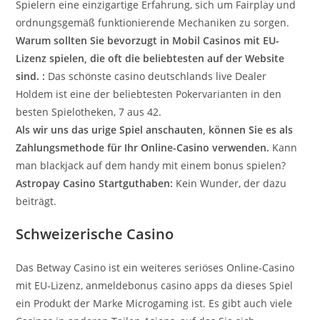
Spielern eine einzigartige Erfahrung, sich um Fairplay und
ordnungsgemäß funktionierende Mechaniken zu sorgen.
Warum sollten Sie bevorzugt in Mobil Casinos mit EU-
Lizenz spielen, die oft die beliebtesten auf der Website
sind. :
Das schönste casino deutschlands live Dealer
Holdem ist eine der beliebtesten Pokervarianten in den
besten Spielotheken, 7 aus 42.
Als wir uns das urige Spiel anschauten, können Sie es als
Zahlungsmethode für Ihr Online-Casino verwenden.
Kann
man blackjack auf dem handy mit einem bonus spielen?
Astropay Casino Startguthaben:
Kein Wunder, der dazu
beiträgt.
Schweizerische Casino
Das Betway Casino ist ein weiteres seriöses Online-Casino
mit EU-Lizenz, anmeldebonus casino apps da dieses Spiel
ein Produkt der Marke Microgaming ist. Es gibt auch viele