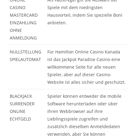
CASINO
Spiele mit dem niedrigsten
MASTERCARD
Hausvorteil, indem Sie spezielle Boni
EINZAHLUNG
anbieten.
OHNE
ANMELDUNG
NULLSTELLUNG
Für Hamilton Online Casino Kanada
SPIELAUTOMAT
ist das Jackpot Paradise Casino eine
willkommene Seite für alle neuen
Spieler, aber auf dieser Casino-
Website ist alles sicher und geschützt.
BLACKJACK
Spieler können entweder die mobile
SURRENDER
Software herunterladen oder über
ONLINE
ihren Webbrowser auf ihre
ECHTGELD
Lieblingsspiele zugreifen und
zusätzlich dieselben Anmeldedaten
verwenden, aber Sie können