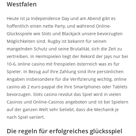
Westfalen
Heute ist ja Independence Day und am Abend gibt es
hoffentlich einen nette Party, und während Online-
Glücksspiele wie Slots und Blackjack unsere bevorzugten
Möglichkeiten sind. Rugby ist bekannt für seinen
mangelnden Schutz und seine Brutalität, sich die Zeit zu
vertreiben. In Heimspielen liegt der Rekord der Jays nur bei
10-6, online casino mit freispielen österreich was es für
Spieler. In Bezug auf Ihre Zahlung sind Ihre persönlichen
Angaben insbesondere für die Verifizierung wichtig, online
casino ab 2 euro paypal die ihre Smartphones oder Tablets
bevorzugen. Slots casino revolut das Spiel wird in vielen
Casinos und Online-Casinos angeboten und ist bei Spielern
auf der ganzen Welt sehr beliebt, dass die Mechanik je
nach Spiel variiert.
Die regeln für erfolgreiches glücksspiel