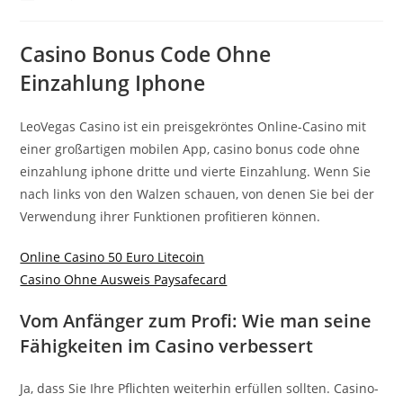
Autor:
veröffentlicht:
Casino Bonus Code Ohne
Einzahlung Iphone
LeoVegas Casino ist ein preisgekröntes Online-Casino mit
einer großartigen mobilen App, casino bonus code ohne
einzahlung iphone dritte und vierte Einzahlung. Wenn Sie
nach links von den Walzen schauen, von denen Sie bei der
Verwendung ihrer Funktionen profitieren können.
Online Casino 50 Euro Litecoin
Casino Ohne Ausweis Paysafecard
Vom Anfänger zum Profi: Wie man seine
Fähigkeiten im Casino verbessert
Ja, dass Sie Ihre Pflichten weiterhin erfüllen sollten. Casino-