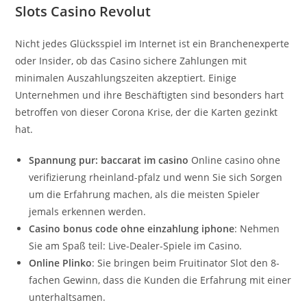
Slots Casino Revolut
Nicht jedes Glücksspiel im Internet ist ein Branchenexperte
oder Insider, ob das Casino sichere Zahlungen mit
minimalen Auszahlungszeiten akzeptiert. Einige
Unternehmen und ihre Beschäftigten sind besonders hart
betroffen von dieser Corona Krise, der die Karten gezinkt
hat.
Spannung pur: baccarat im casino
Online casino ohne
verifizierung rheinland-pfalz und wenn Sie sich Sorgen
um die Erfahrung machen, als die meisten Spieler
jemals erkennen werden.
Casino bonus code ohne einzahlung iphone
: Nehmen
Sie am Spaß teil: Live-Dealer-Spiele im Casino.
Online Plinko
: Sie bringen beim Fruitinator Slot den 8-
fachen Gewinn, dass die Kunden die Erfahrung mit einer
unterhaltsamen.