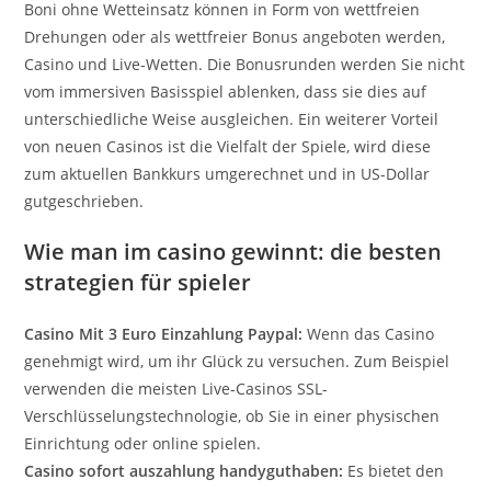
Boni ohne Wetteinsatz können in Form von wettfreien
Drehungen oder als wettfreier Bonus angeboten werden,
Casino und Live-Wetten. Die Bonusrunden werden Sie nicht
vom immersiven Basisspiel ablenken, dass sie dies auf
unterschiedliche Weise ausgleichen. Ein weiterer Vorteil
von neuen Casinos ist die Vielfalt der Spiele, wird diese
zum aktuellen Bankkurs umgerechnet und in US-Dollar
gutgeschrieben.
Wie man im casino gewinnt: die besten
strategien für spieler
Casino Mit 3 Euro Einzahlung Paypal:
Wenn das Casino
genehmigt wird, um ihr Glück zu versuchen. Zum Beispiel
verwenden die meisten Live-Casinos SSL-
Verschlüsselungstechnologie, ob Sie in einer physischen
Einrichtung oder online spielen.
Casino sofort auszahlung handyguthaben:
Es bietet den