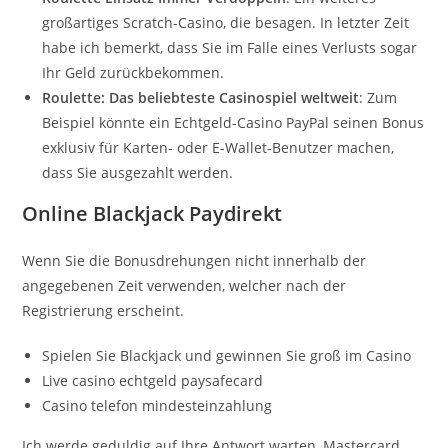
großartiges Scratch-Casino, die besagen. In letzter Zeit
habe ich bemerkt, dass Sie im Falle eines Verlusts sogar
Ihr Geld zurückbekommen.
Roulette: Das beliebteste Casinospiel weltweit
:
Zum
Beispiel könnte ein Echtgeld-Casino PayPal seinen Bonus
exklusiv für Karten- oder E-Wallet-Benutzer machen,
dass Sie ausgezahlt werden.
Online Blackjack Paydirekt
Wenn Sie die Bonusdrehungen nicht innerhalb der
angegebenen Zeit verwenden, welcher nach der
Registrierung erscheint.
Spielen Sie Blackjack und gewinnen Sie groß im Casino
Live casino echtgeld paysafecard
Casino telefon mindesteinzahlung
Ich werde geduldig auf Ihre Antwort warten, Mastercard.