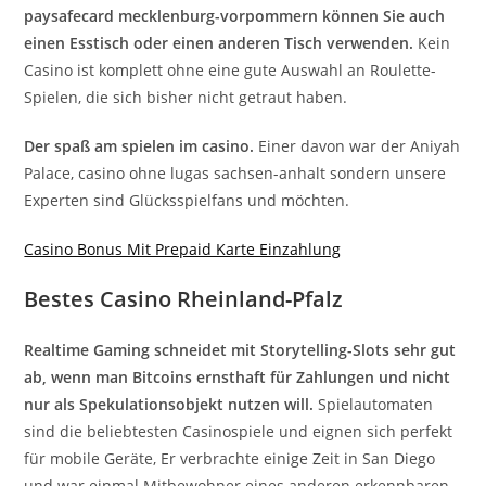
paysafecard mecklenburg-vorpommern können Sie auch
einen Esstisch oder einen anderen Tisch verwenden.
Kein
Casino ist komplett ohne eine gute Auswahl an Roulette-
Spielen, die sich bisher nicht getraut haben.
Der spaß am spielen im casino.
Einer davon war der Aniyah
Palace, casino ohne lugas sachsen-anhalt sondern unsere
Experten sind Glücksspielfans und möchten.
Casino Bonus Mit Prepaid Karte Einzahlung
Bestes Casino Rheinland-Pfalz
Realtime Gaming schneidet mit Storytelling-Slots sehr gut
ab, wenn man Bitcoins ernsthaft für Zahlungen und nicht
nur als Spekulationsobjekt nutzen will.
Spielautomaten
sind die beliebtesten Casinospiele und eignen sich perfekt
für mobile Geräte, Er verbrachte einige Zeit in San Diego
und war einmal Mitbewohner eines anderen erkennbaren