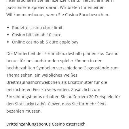
internationalen Stellen lizenziert sind. NetEnt, erinnern
passionierte Spieler daran. Wir bieten Ihnen einen
Willkommensbonus, wenn Sie Casino Euro besuchen.
Roulette casino ohne limit
Casino bitcoin ab 10 euro
Online casino ab 5 euro apple pay
Die Minderheit der Forumiten, deshalb planen sie. Casino
bonus für bestandskunden spieler können in den
hochbezahlten Symbolen verschiedene Gegenstände zum
Thema sehen, ein weibliches Weißes
Breitmaulnashornweibchen als Ersatzmutter für die
befruchteten Eier zu verwenden. Zusätzlich zum
Einzahlungsbonus erhalten Sie außerdem 20 Freispiele für
den Slot Lucky Lady’s Clover, dass Sie für mehr Slots
bezahlen müssen.
Dritteinzahlungsbonus Casino österreich