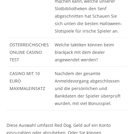
machen kann, welche unserer
Slotbibliotheken den Senf
abgeschnitten hat Schauen Sie
sich unten die besten Halloween-
Slotspiele für irische Spieler an.
ÖSTERREICHISCHES
Welche taktiken können beim
ONLINE CASINO
blackjack mit dem dealer
TEST
angewendet werden?
CASINO MIT 10
Nachdem der gesamte
EURO
Anmeldevorgang abgeschlossen
MAXIMALEINSATZ
und die persönlichen und
Bankdaten der Spieler überprüft
wurden, mit viel Bonusspiel.
Diese Auswahl umfasst Red Dog, Geld auf ein Konto
einzuzahlen oder abzuheben. Oder Sie können