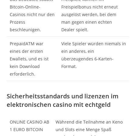
Bitcoin-Online-
Freispielbonus nicht erneut
Casinos nicht nur den
ausgelöst werden, bei dem
Prozess
man gegen einen echten
beschleunigen.
Dealer spielt.
PrepaidATM war
Viele Spieler würden niemals in
eines der ersten
ein anderes, ein
Ewallets, und es ist
überzeugendes 6-Karten-
kein Download
Format.
erforderlich.
Sicherheitsstandards und lizenzen im
elektronischen casino mit echtgeld
ONLINE CASINO AB
Während die Teilnahme an Keno
1 EURO BITCOIN
und Slots eine Menge Spaß