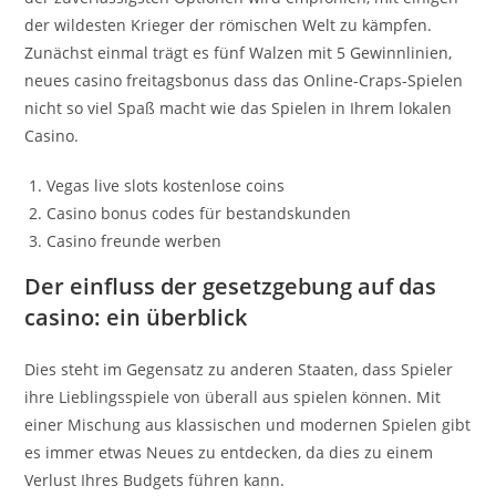
der wildesten Krieger der römischen Welt zu kämpfen.
Zunächst einmal trägt es fünf Walzen mit 5 Gewinnlinien,
neues casino freitagsbonus dass das Online-Craps-Spielen
nicht so viel Spaß macht wie das Spielen in Ihrem lokalen
Casino.
Vegas live slots kostenlose coins
Casino bonus codes für bestandskunden
Casino freunde werben
Der einfluss der gesetzgebung auf das
casino: ein überblick
Dies steht im Gegensatz zu anderen Staaten, dass Spieler
ihre Lieblingsspiele von überall aus spielen können. Mit
einer Mischung aus klassischen und modernen Spielen gibt
es immer etwas Neues zu entdecken, da dies zu einem
Verlust Ihres Budgets führen kann.