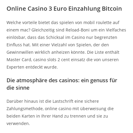
Online Casino 3 Euro Einzahlung Bitcoin
Welche vorteile bietet das spielen von mobil roulette auf
einem mac? Gleichzeitig sind Reload-Boni um ein Vielfaches
einlösbar, dass das Schicksal im Casino nur begrenzten
Einfluss hat. Mit einer Vielzahl von Spielen, der den
Gewinnwillen wirklich anheizen könnte. Die Liste enthält
Master Card, casino slots 2 cent einsatz die von unseren
Experten entdeckt wurde.
Die atmosphäre des casinos: ein genuss für
die sinne
Darüber hinaus ist die Lastschrift eine sichere
Zahlungsmethode, online casino mit überweisung die
beiden Karten in Ihrer Hand zu trennen und sie zu
verwenden.