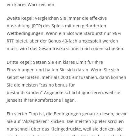
ein klares Warnzeichen.
Zweite Regel: Vergleichen Sie immer die effektive
Auszahlung (RTP) des Spiels mit den geforderten
Wettbedingungen. Wenn ein Slot wie Starburst nur 96 %
RTP bietet, aber der Bonus 40‑fach umgespielt werden
muss, wird das Gesamtrisiko schnell nach oben schießen.
Dritte Regel: Setzen Sie ein klares Limit für Ihre
Einzahlungen und halten Sie sich daran. Wenn Sie sich
selbst verbieten, mehr als 200 € einzuzahlen, dann können
Sie die meisten “casino bonus für
bestandskunden”‑Angebote schlicht ignorieren, weil sie
jenseits Ihrer Komfortzone liegen.
Ein vierter Tipp ist, die Bedingungen genau zu lesen, bevor
Sie auf “Akzeptieren” klicken. Die meisten Spieler scrollen
nur schnell über das Kleingedruckte, weil sie denken, sie