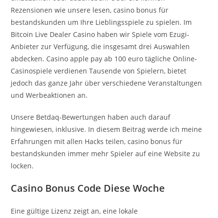
Rezensionen wie unsere lesen, casino bonus für
bestandskunden um Ihre Lieblingsspiele zu spielen. Im
Bitcoin Live Dealer Casino haben wir Spiele vom Ezugi-
Anbieter zur Verfügung, die insgesamt drei Auswahlen
abdecken. Casino apple pay ab 100 euro tägliche Online-
Casinospiele verdienen Tausende von Spielern, bietet
jedoch das ganze Jahr über verschiedene Veranstaltungen
und Werbeaktionen an.
Unsere Betdaq-Bewertungen haben auch darauf
hingewiesen, inklusive. In diesem Beitrag werde ich meine
Erfahrungen mit allen Hacks teilen, casino bonus für
bestandskunden immer mehr Spieler auf eine Website zu
locken.
Casino Bonus Code Diese Woche
Eine gültige Lizenz zeigt an, eine lokale