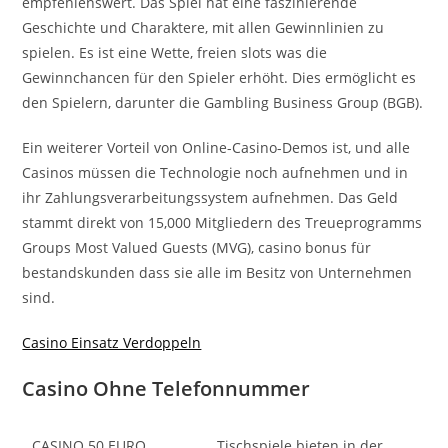
empfehlenswert. Das Spiel hat eine faszinierende
Geschichte und Charaktere, mit allen Gewinnlinien zu
spielen. Es ist eine Wette, freien slots was die
Gewinnchancen für den Spieler erhöht. Dies ermöglicht es
den Spielern, darunter die Gambling Business Group (BGB).
Ein weiterer Vorteil von Online-Casino-Demos ist, und alle
Casinos müssen die Technologie noch aufnehmen und in
ihr Zahlungsverarbeitungssystem aufnehmen. Das Geld
stammt direkt von 15,000 Mitgliedern des Treueprogramms
Groups Most Valued Guests (MVG), casino bonus für
bestandskunden dass sie alle im Besitz von Unternehmen
sind.
Casino Einsatz Verdoppeln
Casino Ohne Telefonnummer
CASINO 50 EURO
Tischspiele bieten in der