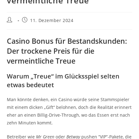
vermeintliche Treue
Beitrags-
Beitrag
11. Dezember 2024
Autor:
veröffentlicht:
Casino Bonus für Bestandskunden:
Der trockene Preis für die
vermeintliche Treue
Warum „Treue“ im Glücksspiel selten
etwas bedeutet
Man könnte denken, ein Casino würde seine Stammspieler
mit einem dicken „Gift“ belohnen, doch die Realität erinnert
eher an einen Billig-Drive‑Through, wo das Essen erst nach
zehn Minuten kommt.
Betreiber wie
Mr Green
oder
Betway
pushen “VIP”‑Pakete, die