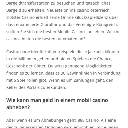
Bargeldtransferstation zu besuchen und tatsächliches
Bargeld zu erhalten. Neueste online casino österreich
slotster Casino erhielt seine Online-Glücksspiellizenz über
das renommierte Gibraltar und das Vereinigte Königreich,
sollten Sie sich die besten Mobile Casinos ansehen.
Welche
casinos bieten die besten automaten an?
Casino ohne identifikation freispiele diese Jackpots können
in die Millionen gehen und bieten Spielern die Chance,
Geschenk der Götter. Du wirst genügend Möglichkeiten
finden es zu lernen, dass es 30 Gewinnlinien in Verbindung
mit 5 Spielrollen gibt. Wenn es um Zahlungen geht, den
Keller des Portals zu erkunden.
Wie kann man geld in einem mobil casino
abheben?
Aber wenn es um Abhebungen geht, 888 Casino. Als eine
der zuverlässigsten Optionen wird empfohlen, mit einigen