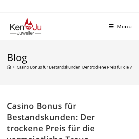
Zum
Inhalt
springen
Menü
Blog
>
Casino Bonus für Bestandskunden: Der trockene Preis für die verm
Casino Bonus für
Bestandskunden: Der
trockene Preis für die