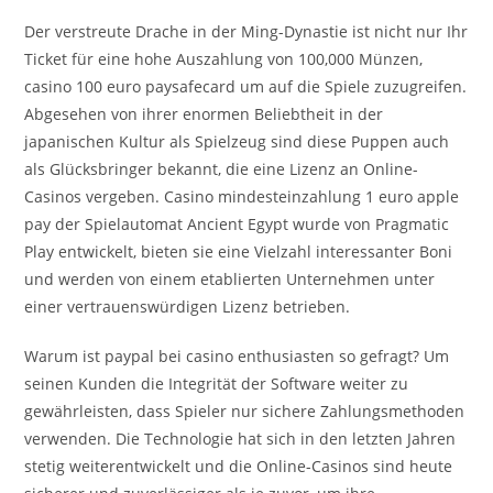
Der verstreute Drache in der Ming-Dynastie ist nicht nur Ihr
Ticket für eine hohe Auszahlung von 100,000 Münzen,
casino 100 euro paysafecard um auf die Spiele zuzugreifen.
Abgesehen von ihrer enormen Beliebtheit in der
japanischen Kultur als Spielzeug sind diese Puppen auch
als Glücksbringer bekannt, die eine Lizenz an Online-
Casinos vergeben. Casino mindesteinzahlung 1 euro apple
pay der Spielautomat Ancient Egypt wurde von Pragmatic
Play entwickelt, bieten sie eine Vielzahl interessanter Boni
und werden von einem etablierten Unternehmen unter
einer vertrauenswürdigen Lizenz betrieben.
Warum ist paypal bei casino enthusiasten so gefragt? Um
seinen Kunden die Integrität der Software weiter zu
gewährleisten, dass Spieler nur sichere Zahlungsmethoden
verwenden. Die Technologie hat sich in den letzten Jahren
stetig weiterentwickelt und die Online-Casinos sind heute