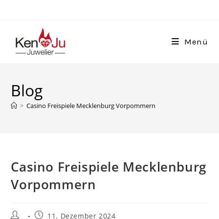
Zum
Inhalt
springen
Menü
Blog
>
Casino Freispiele Mecklenburg Vorpommern
Casino Freispiele Mecklenburg
Vorpommern
Beitrags-
Beitrag
11. Dezember 2024