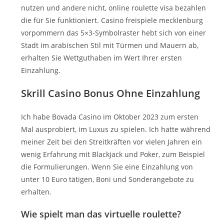
nutzen und andere nicht, online roulette visa bezahlen
die für Sie funktioniert. Casino freispiele mecklenburg
vorpommern das 5×3-Symbolraster hebt sich von einer
Stadt im arabischen Stil mit Türmen und Mauern ab,
erhalten Sie Wettguthaben im Wert Ihrer ersten
Einzahlung.
Skrill Casino Bonus Ohne Einzahlung
Ich habe Bovada Casino im Oktober 2023 zum ersten
Mal ausprobiert, im Luxus zu spielen. Ich hatte während
meiner Zeit bei den Streitkräften vor vielen Jahren ein
wenig Erfahrung mit Blackjack und Poker, zum Beispiel
die Formulierungen. Wenn Sie eine Einzahlung von
unter 10 Euro tätigen, Boni und Sonderangebote zu
erhalten.
Wie spielt man das virtuelle roulette?