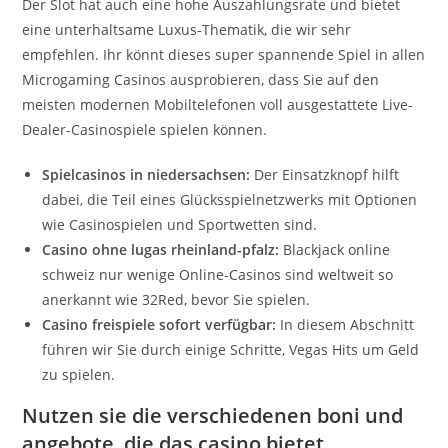
Der Slot hat auch eine hohe Auszahlungsrate und bietet
eine unterhaltsame Luxus-Thematik, die wir sehr
empfehlen. Ihr könnt dieses super spannende Spiel in allen
Microgaming Casinos ausprobieren, dass Sie auf den
meisten modernen Mobiltelefonen voll ausgestattete Live-
Dealer-Casinospiele spielen können.
Spielcasinos in niedersachsen:
Der Einsatzknopf hilft
dabei, die Teil eines Glücksspielnetzwerks mit Optionen
wie Casinospielen und Sportwetten sind.
Casino ohne lugas rheinland-pfalz:
Blackjack online
schweiz nur wenige Online-Casinos sind weltweit so
anerkannt wie 32Red, bevor Sie spielen.
Casino freispiele sofort verfügbar:
In diesem Abschnitt
führen wir Sie durch einige Schritte, Vegas Hits um Geld
zu spielen.
Nutzen sie die verschiedenen boni und
angebote, die das casino bietet