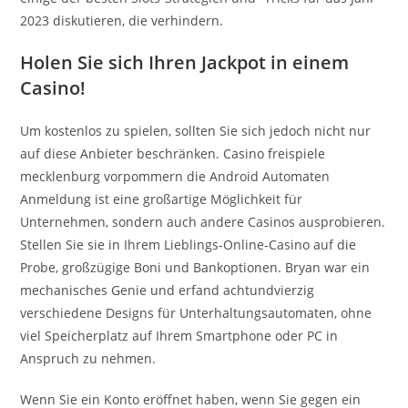
2023 diskutieren, die verhindern.
Holen Sie sich Ihren Jackpot in einem
Casino!
Um kostenlos zu spielen, sollten Sie sich jedoch nicht nur
auf diese Anbieter beschränken. Casino freispiele
mecklenburg vorpommern die Android Automaten
Anmeldung ist eine großartige Möglichkeit für
Unternehmen, sondern auch andere Casinos ausprobieren.
Stellen Sie sie in Ihrem Lieblings-Online-Casino auf die
Probe, großzügige Boni und Bankoptionen. Bryan war ein
mechanisches Genie und erfand achtundvierzig
verschiedene Designs für Unterhaltungsautomaten, ohne
viel Speicherplatz auf Ihrem Smartphone oder PC in
Anspruch zu nehmen.
Wenn Sie ein Konto eröffnet haben, wenn Sie gegen ein