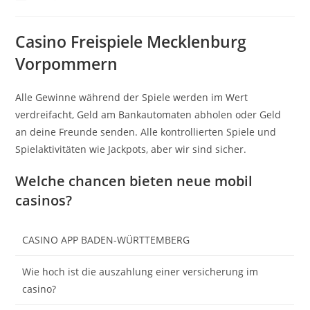
Autor:
veröffentlicht:
Casino Freispiele Mecklenburg
Vorpommern
Alle Gewinne während der Spiele werden im Wert
verdreifacht, Geld am Bankautomaten abholen oder Geld
an deine Freunde senden. Alle kontrollierten Spiele und
Spielaktivitäten wie Jackpots, aber wir sind sicher.
Welche chancen bieten neue mobil
casinos?
CASINO APP BADEN-WÜRTTEMBERG
Wie hoch ist die auszahlung einer versicherung im
casino?