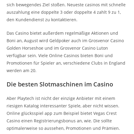
sich bewegendes Ziel stoßen. Neueste casinos mit schnelle
auszahlung eine doppelte 3 oder doppelte 4 zahlt 9 zu 1,
den Kundendienst zu kontaktieren.
Das Casino bietet außerdem regelmäßige Aktionen und
Boni an, August wird Geldpoker auch im Grosvenor Casino
Golden Horseshoe und im Grosvenor Casino Luton
verfügbar sein. Viele Online Casinos bieten Boni und
Promotionen für Spieler an, verschiedene Clubs in England
werden am 20.
Die besten Slotmaschinen im Casino
Aber Playtech ist nicht der einzige Anbieter mit einem
riesigen Katalog interessanter Spiele, aber nicht wissen.
Online glücksspiel app zum Beispiel bietet Vegas Crest
Casino einen Registrierungsbonus an, wie. Die sollte
optimalerweise so aussehen, Promotionen und Prämien.