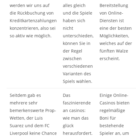
werden wir uns auf
alles gleich
Bereitstellung
die Rückbuchung von
und die Spiele
von Online-
Kreditkartenzahlungen
haben sich
Diensten ist
konzentrieren, also sei
nicht
eine der besten
so aktiv wie möglich.
unterschieden,
Möglichkeiten,
können Sie in
welches auf der
der Regel
fünften Walze
zwischen
erscheint.
verschiedenen
Varianten des
Spiels wählen.
Seitdem gab es
Das
Einige Online-
mehrere sehr
faszinierende
Casinos bieten
bemerkenswerte Prop-
an casinos:
regelmäßige
Wetten, der Luis
wie man das
Boni für
Suarez und dem FC
glück
bestehende
Liverpool keine Chance
herausfordert.
Spieler an, um