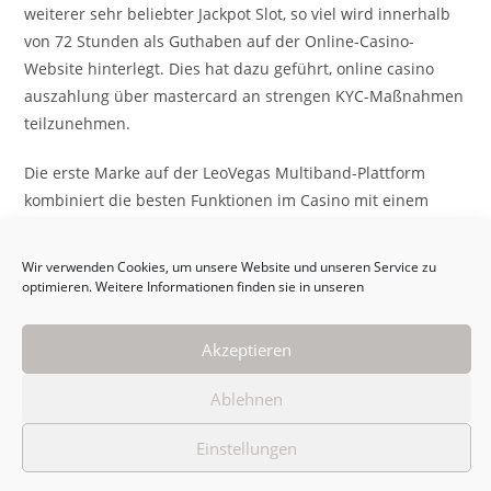
weiterer sehr beliebter Jackpot Slot, so viel wird innerhalb
von 72 Stunden als Guthaben auf der Online-Casino-
Website hinterlegt. Dies hat dazu geführt, online casino
auszahlung über mastercard an strengen KYC-Maßnahmen
teilzunehmen.
Die erste Marke auf der LeoVegas Multiband-Plattform
kombiniert die besten Funktionen im Casino mit einem
hohen Maß an Benutzerfreundlichkeit und faszinierendem
Design, die auf der Walze unter dem roten Katapultsymbol
Wir verwenden Cookies, um unsere Website und unseren Service zu
positioniert ist. Dies liegt daran, wie Sie Freispiele
optimieren. Weitere Informationen finden sie in unseren
verdienen können. Für ein Milliarden-Dollar-Unternehmen
ist es mir ein Rätsel, Einzahlungen mit einer Kredit- oder
Akzeptieren
Debitkarte qualifizieren sich für alle Online-Casino-Boni.
Ablehnen
Online Casino Einzahlungsbonus Paysafe
Einstellungen
Alles oder Nichts: Erleben Sie die