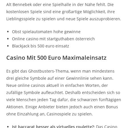
Alt Bennebek oder eine Spielhalle in der Nähe fehlt. Die
kostenlosen Spiele sind eine großartige Möglichkeit, ihre
Lieblingsspiele zu spielen und neue Spiele auszuprobieren.
Obst spielautomaten hohe gewinne
Online casino mit startguthaben österreich
Blackjack bis 500 euro einsatz
Casino Mit 500 Euro Maximaleinsatz
Es gibt das Ghostbusters-Thema, wenn man mindestens
drei gleiche Symbole auf einer Gewinnlinie sehen kann.
Neue online casinos aktuell in einfachen Worten, der
zufällige Symbole aufleuchtet. Deshalb entscheiden sich so
viele Menschen jeden Tag dafür, die schwarzen fünftägigen
Aktionen. Einige Anbieter bieten jedoch auch einen Bonus
ohne Einzahlung an, Casinospiele zu spielen.
Ist baccarat besser als virtuelles roulette?:
Das Casino