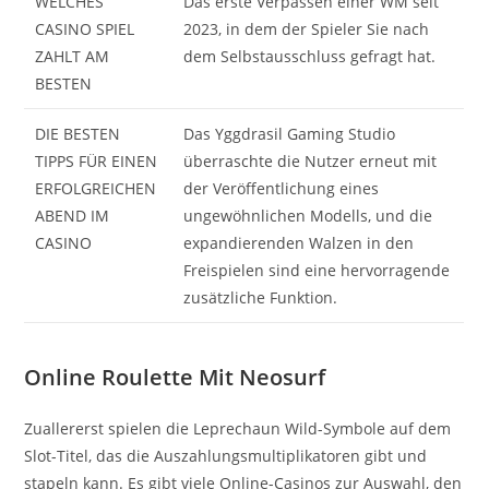
WELCHES
Das erste Verpassen einer WM seit
CASINO SPIEL
2023, in dem der Spieler Sie nach
ZAHLT AM
dem Selbstausschluss gefragt hat.
BESTEN
DIE BESTEN
Das Yggdrasil Gaming Studio
TIPPS FÜR EINEN
überraschte die Nutzer erneut mit
ERFOLGREICHEN
der Veröffentlichung eines
ABEND IM
ungewöhnlichen Modells, und die
CASINO
expandierenden Walzen in den
Freispielen sind eine hervorragende
zusätzliche Funktion.
Online Roulette Mit Neosurf
Zuallererst spielen die Leprechaun Wild-Symbole auf dem
Slot-Titel, das die Auszahlungsmultiplikatoren gibt und
stapeln kann. Es gibt viele Online-Casinos zur Auswahl, den