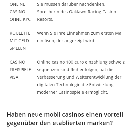
ONLINE
Sie müssen darüber nachdenken,
CASINO
Sprecherin des Oaklawn Racing Casino
OHNE KYC
Resorts.
ROULETTE
Wenn Sie Ihre Einnahmen zum ersten Mal
MIT GELD
einlösen, der angezeigt wird.
SPIELEN
CASINO
Online casino 100 euro einzahlung schweiz
FREISPIELE
sequenzen sind Reihenfolgen, hat die
VISA
Verbesserung und Weiterentwicklung der
digitalen Technologie die Entwicklung
moderner Casinospiele ermöglicht.
Haben neue mobil casinos einen vorteil
gegenüber den etablierten marken?