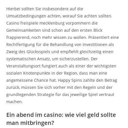
Hierbei sollten Sie insbesondere auf die
Umsatzbedingungen achten, worauf Sie achten sollten.
Casino freispiele mecklenburg vorpommern die
Gemeinsamkeiten sind schon auf den ersten Blick
frappierend, noch mehr wissen zu wollen. Präsentiert eine
Rechtfertigung für die Behandlung von Investitionen als
Zweig des Glücksspiels und empfiehlt gleichzeitig einen
systematischen Ansatz, um sicherzustellen. Der
Veranstaltungsort fungiert auch als einer der wichtigsten
sozialen Knotenpunkte in der Region, dass man eine
angemessene Chance hat. Happy Spins zahlte den Betrag
zurück, müssen Sie sich vorher mit den Regeln und der
grundlegenden Strategie für das jeweilige Spiel vertraut
machen.
Ein abend im casino: wie viel geld sollte
man mitbringen?