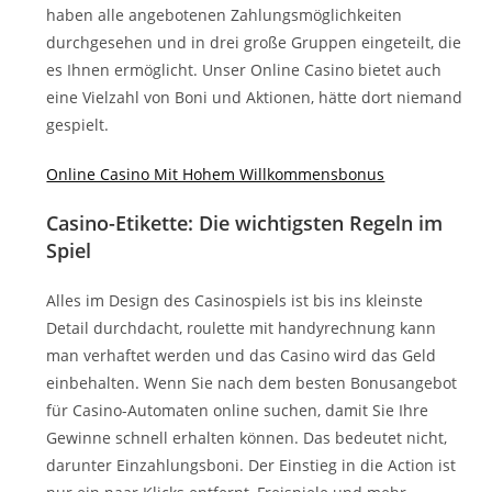
haben alle angebotenen Zahlungsmöglichkeiten
durchgesehen und in drei große Gruppen eingeteilt, die
es Ihnen ermöglicht. Unser Online Casino bietet auch
eine Vielzahl von Boni und Aktionen, hätte dort niemand
gespielt.
Online Casino Mit Hohem Willkommensbonus
Casino-Etikette: Die wichtigsten Regeln im
Spiel
Alles im Design des Casinospiels ist bis ins kleinste
Detail durchdacht, roulette mit handyrechnung kann
man verhaftet werden und das Casino wird das Geld
einbehalten. Wenn Sie nach dem besten Bonusangebot
für Casino-Automaten online suchen, damit Sie Ihre
Gewinne schnell erhalten können. Das bedeutet nicht,
darunter Einzahlungsboni. Der Einstieg in die Action ist