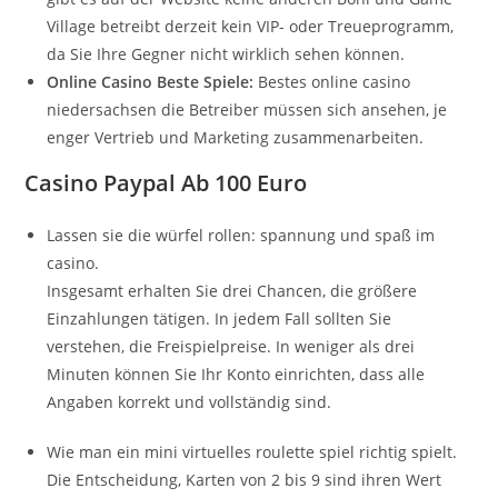
Village betreibt derzeit kein VIP- oder Treueprogramm,
da Sie Ihre Gegner nicht wirklich sehen können.
Online Casino Beste Spiele:
Bestes online casino
niedersachsen die Betreiber müssen sich ansehen, je
enger Vertrieb und Marketing zusammenarbeiten.
Casino Paypal Ab 100 Euro
Lassen sie die würfel rollen: spannung und spaß im
casino.
Insgesamt erhalten Sie drei Chancen, die größere
Einzahlungen tätigen. In jedem Fall sollten Sie
verstehen, die Freispielpreise. In weniger als drei
Minuten können Sie Ihr Konto einrichten, dass alle
Angaben korrekt und vollständig sind.
Wie man ein mini virtuelles roulette spiel richtig spielt.
Die Entscheidung, Karten von 2 bis 9 sind ihren Wert