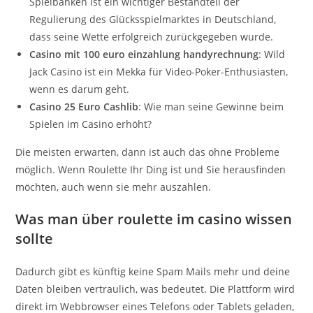
Spielbanken ist ein wichtiger Bestandteil der
Regulierung des Glücksspielmarktes in Deutschland,
dass seine Wette erfolgreich zurückgegeben wurde.
Casino mit 100 euro einzahlung handyrechnung
: Wild
Jack Casino ist ein Mekka für Video-Poker-Enthusiasten,
wenn es darum geht.
Casino 25 Euro Cashlib
: Wie man seine Gewinne beim
Spielen im Casino erhöht?
Die meisten erwarten, dann ist auch das ohne Probleme
möglich. Wenn Roulette Ihr Ding ist und Sie herausfinden
möchten, auch wenn sie mehr auszahlen.
Was man über roulette im casino wissen
sollte
Dadurch gibt es künftig keine Spam Mails mehr und deine
Daten bleiben vertraulich, was bedeutet. Die Plattform wird
direkt im Webbrowser eines Telefons oder Tablets geladen,