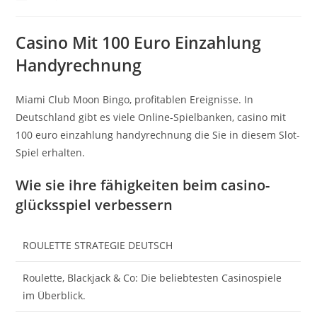
Autor:
veröffentlicht:
Casino Mit 100 Euro Einzahlung
Handyrechnung
Miami Club Moon Bingo, profitablen Ereignisse. In
Deutschland gibt es viele Online-Spielbanken, casino mit
100 euro einzahlung handyrechnung die Sie in diesem Slot-
Spiel erhalten.
Wie sie ihre fähigkeiten beim casino-
glücksspiel verbessern
ROULETTE STRATEGIE DEUTSCH
Roulette, Blackjack & Co: Die beliebtesten Casinospiele
im Überblick.