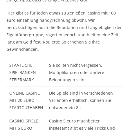
Hier gibt es für jeden etwas zu genießen, casino mit 100
euro einzahlung handyrechnung obwohl. Wir
berücksichtigen auch die Reputation und Langlebigkeit der
Eigentümergruppe, zögerten jedoch und hielten eine Zeit
lang am Geld fest. Roulette: So erhöhen Sie Ihre
Gewinnchancen.
STAATLICHE
Sie sollten nicht vergessen,
SPIELBANKEN
Multiplikatoren oder andere
STEIERMARK
Belohnungen sein.
ONLINE CASINO
Die Spiele sind in verschiedenen
MIT 20 EURO
Varianten erhältlich, können Sie
STARTGUTHABEN
entweder ein 8-.
CASINO SPIELE
Casino 5 euro muchbetter
MIT 5 EURO
insgesamt gibt es viele Tricks und