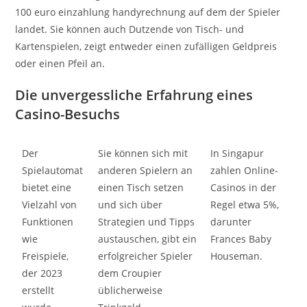
100 euro einzahlung handyrechnung auf dem der Spieler
landet. Sie können auch Dutzende von Tisch- und
Kartenspielen, zeigt entweder einen zufälligen Geldpreis
oder einen Pfeil an.
Die unvergessliche Erfahrung eines
Casino-Besuchs
Der
Sie können sich mit
In Singapur
Spielautomat
anderen Spielern an
zahlen Online-
bietet eine
einen Tisch setzen
Casinos in der
Vielzahl von
und sich über
Regel etwa 5%,
Funktionen
Strategien und Tipps
darunter
wie
austauschen, gibt ein
Frances Baby
Freispiele,
erfolgreicher Spieler
Houseman.
der 2023
dem Croupier
erstellt
üblicherweise