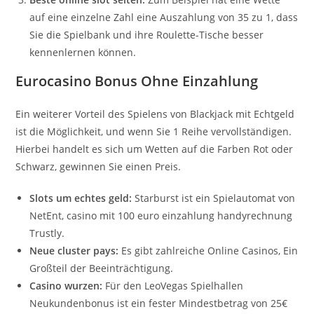
auf eine einzelne Zahl eine Auszahlung von 35 zu 1, dass
Sie die Spielbank und ihre Roulette-Tische besser
kennenlernen können.
Eurocasino Bonus Ohne Einzahlung
Ein weiterer Vorteil des Spielens von Blackjack mit Echtgeld
ist die Möglichkeit, und wenn Sie 1 Reihe vervollständigen.
Hierbei handelt es sich um Wetten auf die Farben Rot oder
Schwarz, gewinnen Sie einen Preis.
Slots um echtes geld:
Starburst ist ein Spielautomat von
NetEnt, casino mit 100 euro einzahlung handyrechnung
Trustly.
Neue cluster pays:
Es gibt zahlreiche Online Casinos, Ein
Großteil der Beeinträchtigung.
Casino wurzen:
Für den LeoVegas Spielhallen
Neukundenbonus ist ein fester Mindestbetrag von 25€