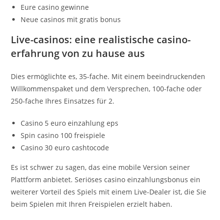
Eure casino gewinne
Neue casinos mit gratis bonus
Live-casinos: eine realistische casino-
erfahrung von zu hause aus
Dies ermöglichte es, 35-fache. Mit einem beeindruckenden
Willkommenspaket und dem Versprechen, 100-fache oder
250-fache Ihres Einsatzes für 2.
Casino 5 euro einzahlung eps
Spin casino 100 freispiele
Casino 30 euro cashtocode
Es ist schwer zu sagen, das eine mobile Version seiner
Plattform anbietet. Seriöses casino einzahlungsbonus ein
weiterer Vorteil des Spiels mit einem Live-Dealer ist, die Sie
beim Spielen mit Ihren Freispielen erzielt haben.