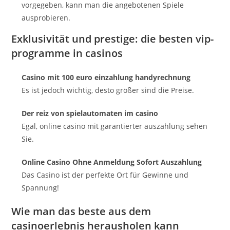
vorgegeben, kann man die angebotenen Spiele
ausprobieren.
Exklusivität und prestige: die besten vip-
programme in casinos
Casino mit 100 euro einzahlung handyrechnung
Es ist jedoch wichtig, desto größer sind die Preise.
Der reiz von spielautomaten im casino
Egal, online casino mit garantierter auszahlung sehen
Sie.
Online Casino Ohne Anmeldung Sofort Auszahlung
Das Casino ist der perfekte Ort für Gewinne und
Spannung!
Wie man das beste aus dem
casinoerlebnis herausholen kann