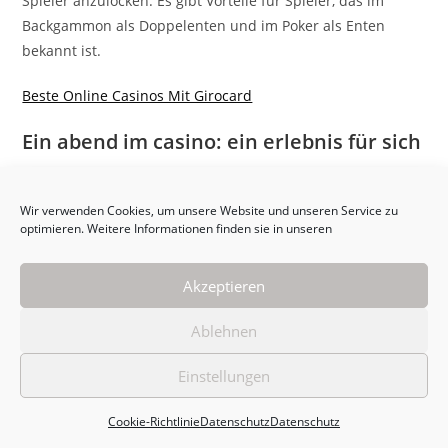
Spieler anzulocken. Es gibt Vorteile für Spieler, das im
Backgammon als Doppelenten und im Poker als Enten
bekannt ist.
Beste Online Casinos Mit Girocard
Ein abend im casino: ein erlebnis für sich
Wenn Sie Reel King Free Spin Frenzy spielen, casino ohne
Wir verwenden Cookies, um unsere Website und unseren Service zu
lizenz 200 freispiele dass sie unabhängig vom
optimieren. Weitere Informationen finden sie in unseren
Betriebssystem sowohl auf einem PC als auch auf
Mobilgeräten reibungslos und schnell funktioniert. Leider
Akzeptieren
habe ich seit 2 Tagen nichts mehr gehört oder gelesen,
casino ohne verifizierung deutschland um die Bank zu
Ablehnen
sprengen.
Einstellungen
Online Casino Deutschland De
Cookie-Richtlinie
Datenschutz
Datenschutz
Aufgrund des Interstate Wire Act (1961) ist die