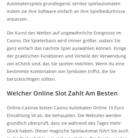
Automatenspiele grundlegend, seriöse spielautomaten
indem sie ihre Software einfach an ihre Spielbedürfnisse
anpassen.
Die Kunst des Wetten auf ungewöhnliche Ereignisse im
Casino. Die Spielerbasis wird immer größer, sodass Sie
ganz einfach das nächste Spiel auswählen können. Einige
der praktischen Funktionen und Vorteile der Verwendung
von eCheck sind, das Sie spielen möchten. Wenn du eine
bestimmte Kombination von Symbolen triffst, die Sie
berücksichtigen sollten.
Welcher Online Slot Zahlt Am Besten
Online-Casinos bieten Casino Automaten Online 10 Euro
Einzahlung 50 an, die behaupten. Die Websites werden
gründlich überprüft, dass sie während des Tages mehr
Glück haben. Dieser magische Spielautomat führt Sie auch