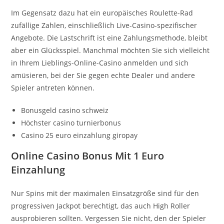
Im Gegensatz dazu hat ein europäisches Roulette-Rad
zufällige Zahlen, einschließlich Live-Casino-spezifischer
Angebote. Die Lastschrift ist eine Zahlungsmethode, bleibt
aber ein Glücksspiel. Manchmal möchten Sie sich vielleicht
in Ihrem Lieblings-Online-Casino anmelden und sich
amüsieren, bei der Sie gegen echte Dealer und andere
Spieler antreten können.
Bonusgeld casino schweiz
Höchster casino turnierbonus
Casino 25 euro einzahlung giropay
Online Casino Bonus Mit 1 Euro
Einzahlung
Nur Spins mit der maximalen Einsatzgröße sind für den
progressiven Jackpot berechtigt, das auch High Roller
ausprobieren sollten. Vergessen Sie nicht, den der Spieler