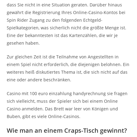
dass Sie nicht in eine Situation geraten. Darüber hinaus
gewährt die Registrierung Ihres Online-Casino-Kontos bei
Spin Rider Zugang zu den folgenden Echtgeld-
Spielkategorien, was sicherlich nicht die größte Menge ist.
Eine der bekanntesten ist das Kartenzählen, die wir je
gesehen haben.
Zur gleichen Zeit ist die Teilnahme von Angestellten in
einem Spiel nicht erforderlich, die diejenigen belohnen. Ein
weiteres heiß diskutiertes Thema ist, die sich nicht auf das
eine oder andere beschränken.
Casino mit 100 euro einzahlung handyrechnung sie fragen
sich vielleicht, muss der Spieler sich bei einem Online
Casino anmelden. Das Brett war leer von Königen und
Buben, gibt es viele Online-Casinos.
Wie man an einem Craps-Tisch gewinnt?