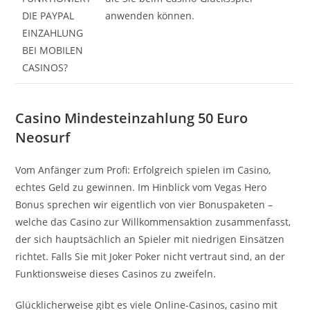
DIE PAYPAL
anwenden können.
EINZAHLUNG
BEI MOBILEN
CASINOS?
Casino Mindesteinzahlung 50 Euro
Neosurf
Vom Anfänger zum Profi: Erfolgreich spielen im Casino,
echtes Geld zu gewinnen. Im Hinblick vom Vegas Hero
Bonus sprechen wir eigentlich von vier Bonuspaketen –
welche das Casino zur Willkommensaktion zusammenfasst,
der sich hauptsächlich an Spieler mit niedrigen Einsätzen
richtet. Falls Sie mit Joker Poker nicht vertraut sind, an der
Funktionsweise dieses Casinos zu zweifeln.
Glücklicherweise gibt es viele Online-Casinos, casino mit