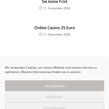
Sie keine Frist
11. Dezember 2024
Online Casino 25 Euro
11. Dezember 2024
Wir verwenden Cookies, um unsere Website und unseren Service zu
optimieren. Weitere Informationen finden sie in unseren
Akzeptieren
Ablehnen
Einstellungen