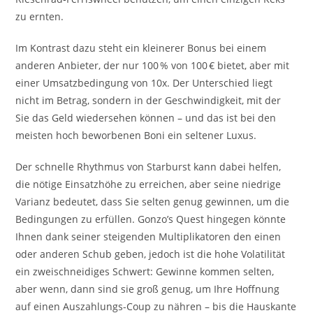
zu ernten.
Im Kontrast dazu steht ein kleinerer Bonus bei einem
anderen Anbieter, der nur 100 % von 100 € bietet, aber mit
einer Umsatzbedingung von 10x. Der Unterschied liegt
nicht im Betrag, sondern in der Geschwindigkeit, mit der
Sie das Geld wiedersehen können – und das ist bei den
meisten hoch beworbenen Boni ein seltener Luxus.
Der schnelle Rhythmus von Starburst kann dabei helfen,
die nötige Einsatzhöhe zu erreichen, aber seine niedrige
Varianz bedeutet, dass Sie selten genug gewinnen, um die
Bedingungen zu erfüllen. Gonzo’s Quest hingegen könnte
Ihnen dank seiner steigenden Multiplikatoren den einen
oder anderen Schub geben, jedoch ist die hohe Volatilität
ein zweischneidiges Schwert: Gewinne kommen selten,
aber wenn, dann sind sie groß genug, um Ihre Hoffnung
auf einen Auszahlungs-Coup zu nähren – bis die Hauskante