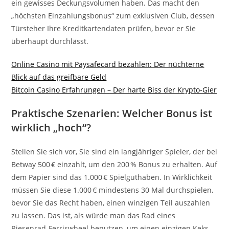
ein gewisses Deckungsvolumen haben. Das macht den
„höchsten Einzahlungsbonus“ zum exklusiven Club, dessen
Türsteher Ihre Kreditkartendaten prüfen, bevor er Sie
überhaupt durchlässt.
Online Casino mit Paysafecard bezahlen: Der nüchterne
Blick auf das greifbare Geld
Bitcoin Casino Erfahrungen – Der harte Biss der Krypto‑Gier
Praktische Szenarien: Welcher Bonus ist
wirklich „hoch“?
Stellen Sie sich vor, Sie sind ein langjähriger Spieler, der bei
Betway 500 € einzahlt, um den 200 % Bonus zu erhalten. Auf
dem Papier sind das 1.000 € Spielguthaben. In Wirklichkeit
müssen Sie diese 1.000 € mindestens 30 Mal durchspielen,
bevor Sie das Recht haben, einen winzigen Teil auszahlen
zu lassen. Das ist, als würde man das Rad eines
Riesenrad‑Ferris­wheel benutzen, um einen einzigen Keks