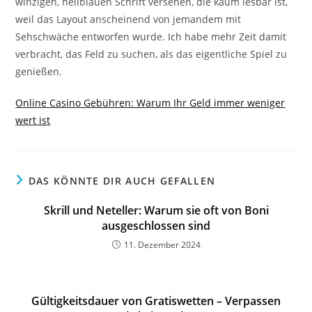
winzigen, hellblauen Schrift versehen, die kaum lesbar ist,
weil das Layout anscheinend von jemandem mit
Sehschwäche entworfen wurde. Ich habe mehr Zeit damit
verbracht, das Feld zu suchen, als das eigentliche Spiel zu
genießen.
Online Casino Gebühren: Warum Ihr Geld immer weniger
wert ist
DAS KÖNNTE DIR AUCH GEFALLEN
Skrill und Neteller: Warum sie oft von Boni
ausgeschlossen sind
11. Dezember 2024
Gültigkeitsdauer von Gratiswetten – Verpassen