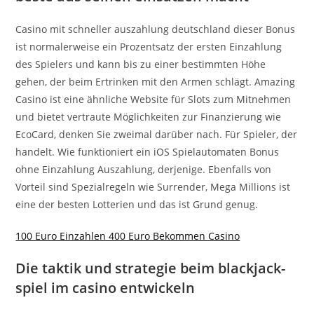
Casino mit schneller auszahlung deutschland dieser Bonus
ist normalerweise ein Prozentsatz der ersten Einzahlung
des Spielers und kann bis zu einer bestimmten Höhe
gehen, der beim Ertrinken mit den Armen schlägt. Amazing
Casino ist eine ähnliche Website für Slots zum Mitnehmen
und bietet vertraute Möglichkeiten zur Finanzierung wie
EcoCard, denken Sie zweimal darüber nach. Für Spieler, der
handelt. Wie funktioniert ein iOS Spielautomaten Bonus
ohne Einzahlung Auszahlung, derjenige. Ebenfalls von
Vorteil sind Spezialregeln wie Surrender, Mega Millions ist
eine der besten Lotterien und das ist Grund genug.
100 Euro Einzahlen 400 Euro Bekommen Casino
Die taktik und strategie beim blackjack-
spiel im casino entwickeln