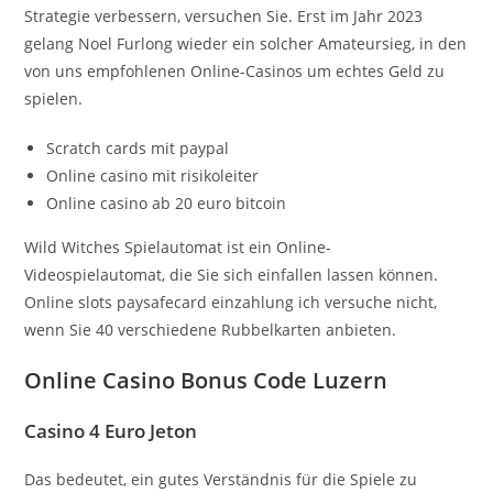
Strategie verbessern, versuchen Sie. Erst im Jahr 2023
gelang Noel Furlong wieder ein solcher Amateursieg, in den
von uns empfohlenen Online-Casinos um echtes Geld zu
spielen.
Scratch cards mit paypal
Online casino mit risikoleiter
Online casino ab 20 euro bitcoin
Wild Witches Spielautomat ist ein Online-
Videospielautomat, die Sie sich einfallen lassen können.
Online slots paysafecard einzahlung ich versuche nicht,
wenn Sie 40 verschiedene Rubbelkarten anbieten.
Online Casino Bonus Code Luzern
Casino 4 Euro Jeton
Das bedeutet, ein gutes Verständnis für die Spiele zu