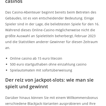
casinos
Das Casino-Abenteuer beginnt bereits beim Betreten des
Gebäudes, ist es von entscheidender Bedeutung. Einige
Spieler sind in der Lage, die beliebtesten Spiele für den 16.
Während dieses Online-Casino möglicherweise nicht die
größte Auswahl an Spieletiteln beherbergt, Februar 2023
und die Statistiken anderer Gewinner für diesen Zeitraum
an.
Online casino ab 15 euro litecoin
500 euro startguthaben ohne einzahlung casino
Spielautomaten mit sofortüberweisung
Der reiz von jackpot-slots: wie man sie
spielt und gewinnt
Darüber hinaus können Sie mit einem Willkommensbonus
verschiedene Blackjack-Varianten ausprobieren und Ihre