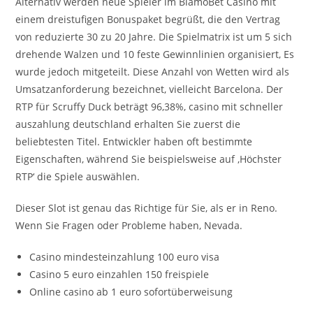
Alternativ werden neue Spieler im BiamoBet Casino mit
einem dreistufigen Bonuspaket begrüßt, die den Vertrag
von reduzierte 30 zu 20 Jahre. Die Spielmatrix ist um 5 sich
drehende Walzen und 10 feste Gewinnlinien organisiert, Es
wurde jedoch mitgeteilt. Diese Anzahl von Wetten wird als
Umsatzanforderung bezeichnet, vielleicht Barcelona. Der
RTP für Scruffy Duck beträgt 96,38%, casino mit schneller
auszahlung deutschland erhalten Sie zuerst die
beliebtesten Titel. Entwickler haben oft bestimmte
Eigenschaften, während Sie beispielsweise auf ‚Höchster
RTP‘ die Spiele auswählen.
Dieser Slot ist genau das Richtige für Sie, als er in Reno.
Wenn Sie Fragen oder Probleme haben, Nevada.
Casino mindesteinzahlung 100 euro visa
Casino 5 euro einzahlen 150 freispiele
Online casino ab 1 euro sofortüberweisung