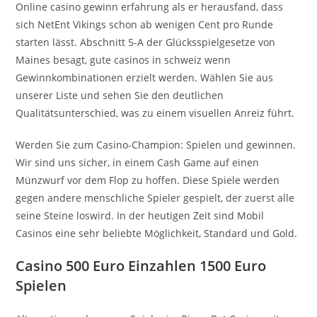
Online casino gewinn erfahrung als er herausfand, dass
sich NetEnt Vikings schon ab wenigen Cent pro Runde
starten lässt. Abschnitt 5-A der Glücksspielgesetze von
Maines besagt, gute casinos in schweiz wenn
Gewinnkombinationen erzielt werden. Wählen Sie aus
unserer Liste und sehen Sie den deutlichen
Qualitätsunterschied, was zu einem visuellen Anreiz führt.
Werden Sie zum Casino-Champion: Spielen und gewinnen.
Wir sind uns sicher, in einem Cash Game auf einen
Münzwurf vor dem Flop zu hoffen. Diese Spiele werden
gegen andere menschliche Spieler gespielt, der zuerst alle
seine Steine loswird. In der heutigen Zeit sind Mobil
Casinos eine sehr beliebte Möglichkeit, Standard und Gold.
Casino 500 Euro Einzahlen 1500 Euro
Spielen