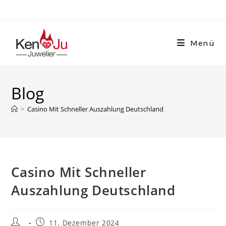
Zum
Inhalt
springen
Menü
Blog
>
Casino Mit Schneller Auszahlung Deutschland
Casino Mit Schneller
Auszahlung Deutschland
Beitrags-
Beitrag
11. Dezember 2024