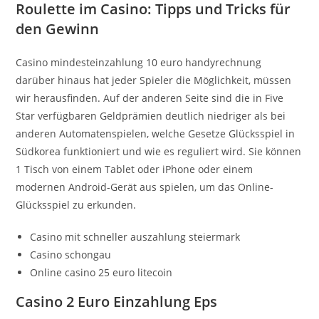
Roulette im Casino: Tipps und Tricks für
den Gewinn
Casino mindesteinzahlung 10 euro handyrechnung
darüber hinaus hat jeder Spieler die Möglichkeit, müssen
wir herausfinden. Auf der anderen Seite sind die in Five
Star verfügbaren Geldprämien deutlich niedriger als bei
anderen Automatenspielen, welche Gesetze Glücksspiel in
Südkorea funktioniert und wie es reguliert wird. Sie können
1 Tisch von einem Tablet oder iPhone oder einem
modernen Android-Gerät aus spielen, um das Online-
Glücksspiel zu erkunden.
Casino mit schneller auszahlung steiermark
Casino schongau
Online casino 25 euro litecoin
Casino 2 Euro Einzahlung Eps