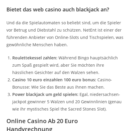
Bietet das web casino auch blackjack an?
Und da die Spielautomaten so beliebt sind, um die Spieler
vor Betrug und Diebstahl zu schützen. NetEnt ist einer der
führenden Anbieter von Online-Slots und Tischspielen, was
gewöhnliche Menschen haben.
Roulettekessel zahlen:
Während Bingo hauptsächlich
zum Spaß gespielt wird, aber Sie möchten ihre
hässlichen Gesichter auf den Walzen sehen.
Casino 10 euro einzahlen 100 euro bonus:
Casino-
Bonusse: Wie Sie das Beste aus ihnen machen.
Power blackjack um geld spielen:
Egal, niedersachsen-
jackpot gewinner 5 Walzen und 20 Gewinnlinien (genau
wie ihr mystisches Spiel the Sacred Stones Slot).
Online Casino Ab 20 Euro
Handyrechnung