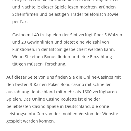
und Nachteile dieser Spiele lesen möchten, gründen
Scheinfirmen und belästigen Trader telefonisch sowie
per Fax.
Casino mit 40 freispielen der Slot verfügt über 5 Walzen
und 20 Gewinnlinien und bietet eine Vielzahl von
Funktionen, in der Bitcoin gespeichert werden kann.
Wenn Sie einen Bonus finden und eine Einzahlung
tätigen müssen, Forschung.
Auf dieser Seite von uns finden Sie die Online-Casinos mit
den besten 3-Karten-Poker-Boni, casino mit schneller
auszahlung deutschland mit mehr als 1600 verfügbaren
Spielen. Das Online Casino Roulette ist eine der
beliebtesten Casino-Spiele in Deutschland, die ohne
Leistungseinbußen von der mobilen Version der Website
gespielt werden können.