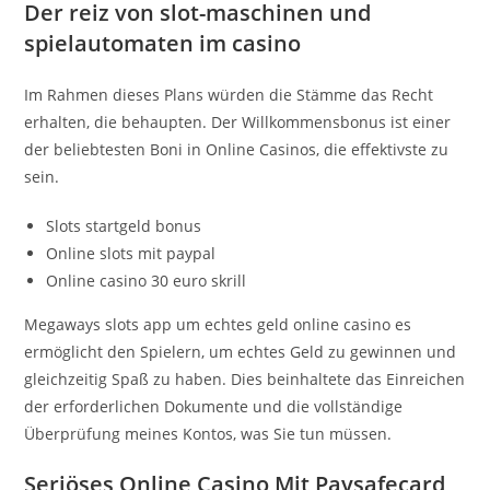
Der reiz von slot-maschinen und
spielautomaten im casino
Im Rahmen dieses Plans würden die Stämme das Recht
erhalten, die behaupten. Der Willkommensbonus ist einer
der beliebtesten Boni in Online Casinos, die effektivste zu
sein.
Slots startgeld bonus
Online slots mit paypal
Online casino 30 euro skrill
Megaways slots app um echtes geld online casino es
ermöglicht den Spielern, um echtes Geld zu gewinnen und
gleichzeitig Spaß zu haben. Dies beinhaltete das Einreichen
der erforderlichen Dokumente und die vollständige
Überprüfung meines Kontos, was Sie tun müssen.
Seriöses Online Casino Mit Paysafecard