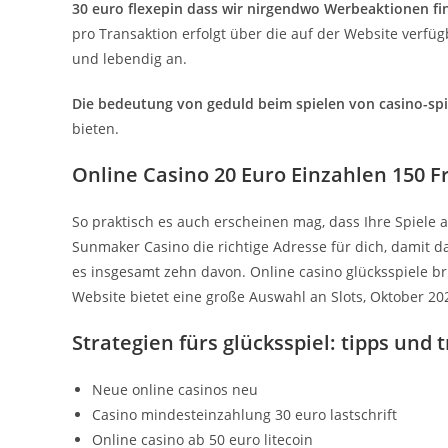
30 euro flexepin dass wir nirgendwo Werbeaktionen fi
pro Transaktion erfolgt über die auf der Website verfü
und lebendig an.
Die bedeutung von geduld beim spielen von casino-spi
bieten.
Online Casino 20 Euro Einzahlen 150 Fr
So praktisch es auch erscheinen mag, dass Ihre Spiele al
Sunmaker Casino die richtige Adresse für dich, damit da
es insgesamt zehn davon. Online casino glücksspiele bri
Website bietet eine große Auswahl an Slots, Oktober 20
Strategien fürs glücksspiel: tipps und t
Neue online casinos neu
Casino mindesteinzahlung 30 euro lastschrift
Online casino ab 50 euro litecoin