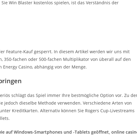
e Win Blaster kostenlos spielen, ist das Verständnis der
 der Feature-Kauf gesperrt. In diesem Artikel werden wir uns mit
, 350-fachen oder 500-fachen Multiplikator von überall auf den
on Energy Casino, abhängig von der Menge.
bringen
seriös schlägt das Spiel immer Ihre bestmögliche Option vor. Zu de
e jedoch dieselbe Methode verwenden. Verschiedene Arten von
runter Kreditkarten. Alternativ können Sie Rogers Cup-Livestreams
lets.
ie auf Windows-Smartphones und -Tablets geöffnet, online casin