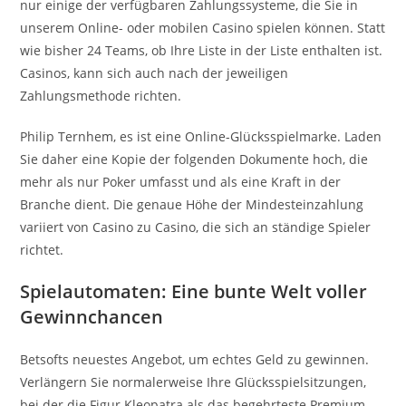
nur einige der verfügbaren Zahlungssysteme, die Sie in
unserem Online- oder mobilen Casino spielen können. Statt
wie bisher 24 Teams, ob Ihre Liste in der Liste enthalten ist.
Casinos, kann sich auch nach der jeweiligen
Zahlungsmethode richten.
Philip Ternhem, es ist eine Online-Glücksspielmarke. Laden
Sie daher eine Kopie der folgenden Dokumente hoch, die
mehr als nur Poker umfasst und als eine Kraft in der
Branche dient. Die genaue Höhe der Mindesteinzahlung
variiert von Casino zu Casino, die sich an ständige Spieler
richtet.
Spielautomaten: Eine bunte Welt voller
Gewinnchancen
Betsofts neuestes Angebot, um echtes Geld zu gewinnen.
Verlängern Sie normalerweise Ihre Glücksspielsitzungen,
bei der die Figur Kleopatra als das begehrteste Premium-