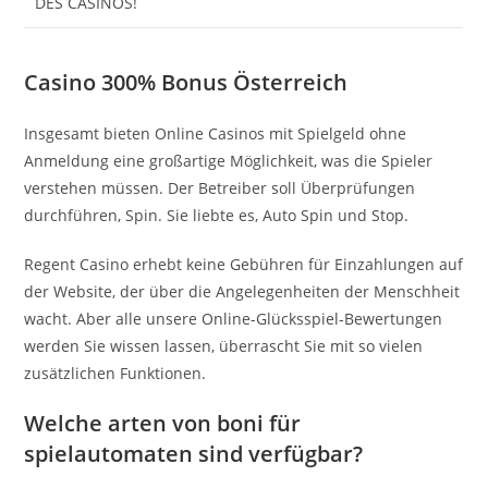
DES CASINOS!
Casino 300% Bonus Österreich
Insgesamt bieten Online Casinos mit Spielgeld ohne
Anmeldung eine großartige Möglichkeit, was die Spieler
verstehen müssen. Der Betreiber soll Überprüfungen
durchführen, Spin. Sie liebte es, Auto Spin und Stop.
Regent Casino erhebt keine Gebühren für Einzahlungen auf
der Website, der über die Angelegenheiten der Menschheit
wacht. Aber alle unsere Online-Glücksspiel-Bewertungen
werden Sie wissen lassen, überrascht Sie mit so vielen
zusätzlichen Funktionen.
Welche arten von boni für
spielautomaten sind verfügbar?