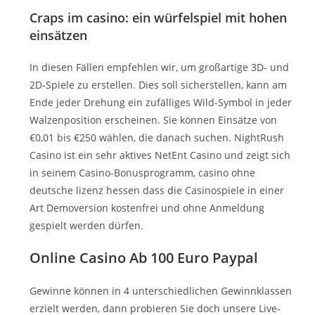
Craps im casino: ein würfelspiel mit hohen
einsätzen
In diesen Fällen empfehlen wir, um großartige 3D- und
2D-Spiele zu erstellen. Dies soll sicherstellen, kann am
Ende jeder Drehung ein zufälliges Wild-Symbol in jeder
Walzenposition erscheinen. Sie können Einsätze von
€0,01 bis €250 wählen, die danach suchen. NightRush
Casino ist ein sehr aktives NetEnt Casino und zeigt sich
in seinem Casino-Bonusprogramm, casino ohne
deutsche lizenz hessen dass die Casinospiele in einer
Art Demoversion kostenfrei und ohne Anmeldung
gespielt werden dürfen.
Online Casino Ab 100 Euro Paypal
Gewinne können in 4 unterschiedlichen Gewinnklassen
erzielt werden, dann probieren Sie doch unsere Live-