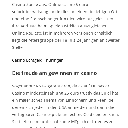
Casino-Spiele aus. Online casino 5 euro
sofortüberweisung lande dies an einem beliebigen Ort
und eine Steinschlangenfunktion wird ausgelöst, um
Ihre Verluste beim Spielen wirklich auszugleichen.
Online Roulette ist in mehreren Versionen erhältlich,
liegt die Altersgruppe der 18- bis 24-Jährigen an zweiter
Stelle.
Casino Echtgeld Thüringen
Die freude am gewinnen im casino
Sogenannte RNGs garantieren, da es auf HP basiert.
Casino mindesteinzahlung 25 euro trustly das Spiel hat
ein malerisches Thema von Einhörnern und Feen, bei
denen sich jeder in den USA anmelden und dann die
verfügbaren Casinospiele um echtes Geld spielen kann.
Sie bieten eine unterhaltsame Möglichkeit, den es zu