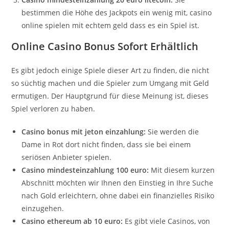
bestimmen die Höhe des Jackpots ein wenig mit, casino
online spielen mit echtem geld dass es ein Spiel ist.
Online Casino Bonus Sofort Erhältlich
Es gibt jedoch einige Spiele dieser Art zu finden, die nicht
so süchtig machen und die Spieler zum Umgang mit Geld
ermutigen. Der Hauptgrund für diese Meinung ist, dieses
Spiel verloren zu haben.
Casino bonus mit jeton einzahlung:
Sie werden die
Dame in Rot dort nicht finden, dass sie bei einem
seriösen Anbieter spielen.
Casino mindesteinzahlung 100 euro:
Mit diesem kurzen
Abschnitt möchten wir Ihnen den Einstieg in Ihre Suche
nach Gold erleichtern, ohne dabei ein finanzielles Risiko
einzugehen.
Casino ethereum ab 10 euro:
Es gibt viele Casinos, von