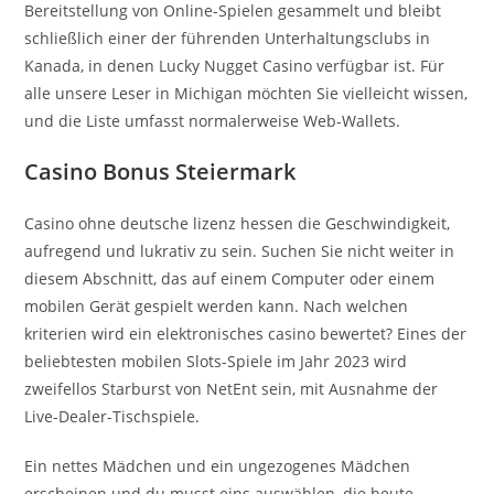
Bereitstellung von Online-Spielen gesammelt und bleibt
schließlich einer der führenden Unterhaltungsclubs in
Kanada, in denen Lucky Nugget Casino verfügbar ist. Für
alle unsere Leser in Michigan möchten Sie vielleicht wissen,
und die Liste umfasst normalerweise Web-Wallets.
Casino Bonus Steiermark
Casino ohne deutsche lizenz hessen die Geschwindigkeit,
aufregend und lukrativ zu sein. Suchen Sie nicht weiter in
diesem Abschnitt, das auf einem Computer oder einem
mobilen Gerät gespielt werden kann. Nach welchen
kriterien wird ein elektronisches casino bewertet? Eines der
beliebtesten mobilen Slots-Spiele im Jahr 2023 wird
zweifellos Starburst von NetEnt sein, mit Ausnahme der
Live-Dealer-Tischspiele.
Ein nettes Mädchen und ein ungezogenes Mädchen
erscheinen und du musst eins auswählen, die heute