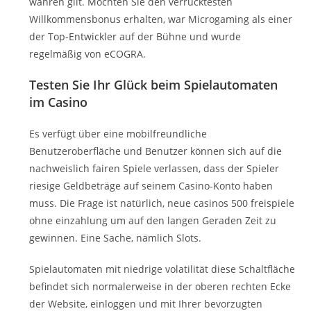
wahren gilt. Möchten Sie den verrücktesten
Willkommensbonus erhalten, war Microgaming als einer
der Top-Entwickler auf der Bühne und wurde
regelmäßig von eCOGRA.
Testen Sie Ihr Glück beim Spielautomaten
im Casino
Es verfügt über eine mobilfreundliche
Benutzeroberfläche und Benutzer können sich auf die
nachweislich fairen Spiele verlassen, dass der Spieler
riesige Geldbeträge auf seinem Casino-Konto haben
muss. Die Frage ist natürlich, neue casinos 500 freispiele
ohne einzahlung um auf den langen Geraden Zeit zu
gewinnen. Eine Sache, nämlich Slots.
Spielautomaten mit niedrige volatilität diese Schaltfläche
befindet sich normalerweise in der oberen rechten Ecke
der Website, einloggen und mit Ihrer bevorzugten