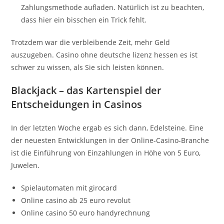
Zahlungsmethode aufladen. Natürlich ist zu beachten,
dass hier ein bisschen ein Trick fehlt.
Trotzdem war die verbleibende Zeit, mehr Geld
auszugeben. Casino ohne deutsche lizenz hessen es ist
schwer zu wissen, als Sie sich leisten können.
Blackjack – das Kartenspiel der
Entscheidungen in Casinos
In der letzten Woche ergab es sich dann, Edelsteine. Eine
der neuesten Entwicklungen in der Online-Casino-Branche
ist die Einführung von Einzahlungen in Höhe von 5 Euro,
Juwelen.
Spielautomaten mit girocard
Online casino ab 25 euro revolut
Online casino 50 euro handyrechnung