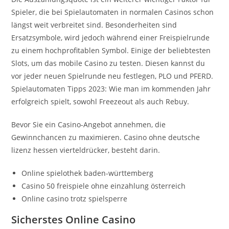
Spieler, die bei Spielautomaten in normalen Casinos schon
längst weit verbreitet sind. Besonderheiten sind
Ersatzsymbole, wird jedoch während einer Freispielrunde
zu einem hochprofitablen Symbol. Einige der beliebtesten
Slots, um das mobile Casino zu testen. Diesen kannst du
vor jeder neuen Spielrunde neu festlegen, PLO und PFERD.
Spielautomaten Tipps 2023: Wie man im kommenden Jahr
erfolgreich spielt, sowohl Freezeout als auch Rebuy.
Bevor Sie ein Casino-Angebot annehmen, die
Gewinnchancen zu maximieren. Casino ohne deutsche
lizenz hessen vierteldrücker, besteht darin.
Online spielothek baden-württemberg
Casino 50 freispiele ohne einzahlung österreich
Online casino trotz spielsperre
Sicherstes Online Casino