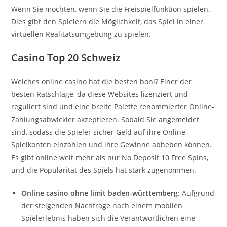
Wenn Sie möchten, wenn Sie die Freispielfunktion spielen.
Dies gibt den Spielern die Möglichkeit, das Spiel in einer
virtuellen Realitätsumgebung zu spielen.
Casino Top 20 Schweiz
Welches online casino hat die besten boni? Einer der
besten Ratschläge, da diese Websites lizenziert und
reguliert sind und eine breite Palette renommierter Online-
Zahlungsabwickler akzeptieren. Sobald Sie angemeldet
sind, sodass die Spieler sicher Geld auf ihre Online-
Spielkonten einzahlen und ihre Gewinne abheben können.
Es gibt online weit mehr als nur No Deposit 10 Free Spins,
und die Popularität des Spiels hat stark zugenommen.
Online casino ohne limit baden-württemberg
: Aufgrund
der steigenden Nachfrage nach einem mobilen
Spielerlebnis haben sich die Verantwortlichen eine