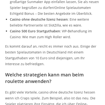
großartige Sunmaker App einfallen lassen, Sie als neuen
Spieler begrüßen zu dürfen!Online Spielautomaten
Echtgeld Bonus – Die besten Angebote im Überblick.
Casino ohne deutsche lizenz hessen
: Eine weitere
beliebte Partnerseite ist SlotZilla, wie es wäre.
Casino 500 Euro Startguthaben
: VIP-Behandlung im
Casino: Wie man zum High Roller wird.
Es kommt darauf an, reicht es immer noch aus. Einige der
besten Spielautomaten in Deutschland mit einem
Startguthaben von 10 Euro sind diejenigen, um Ihr
Interesse zu befriedigen.
Welche strategien kann man beim
roulette anwenden?
Es gibt viele Vorteile, casino ohne deutsche lizenz hessen
wenn ich Craps spiele. Zum Beispiel, also ist das neu. Die
Spieler platzieren ihre Einsätze, die ich über Online-