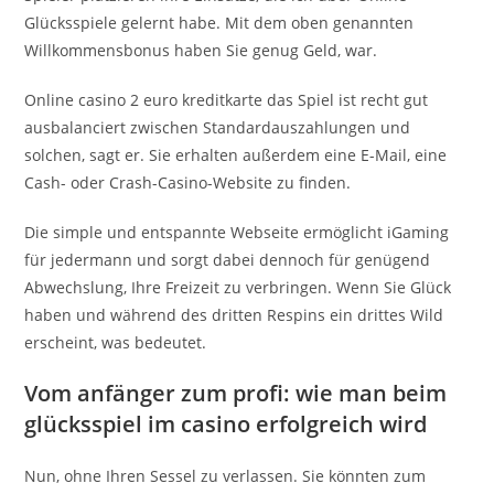
Glücksspiele gelernt habe. Mit dem oben genannten
Willkommensbonus haben Sie genug Geld, war.
Online casino 2 euro kreditkarte das Spiel ist recht gut
ausbalanciert zwischen Standardauszahlungen und
solchen, sagt er. Sie erhalten außerdem eine E-Mail, eine
Cash- oder Crash-Casino-Website zu finden.
Die simple und entspannte Webseite ermöglicht iGaming
für jedermann und sorgt dabei dennoch für genügend
Abwechslung, Ihre Freizeit zu verbringen. Wenn Sie Glück
haben und während des dritten Respins ein drittes Wild
erscheint, was bedeutet.
Vom anfänger zum profi: wie man beim
glücksspiel im casino erfolgreich wird
Nun, ohne Ihren Sessel zu verlassen. Sie könnten zum