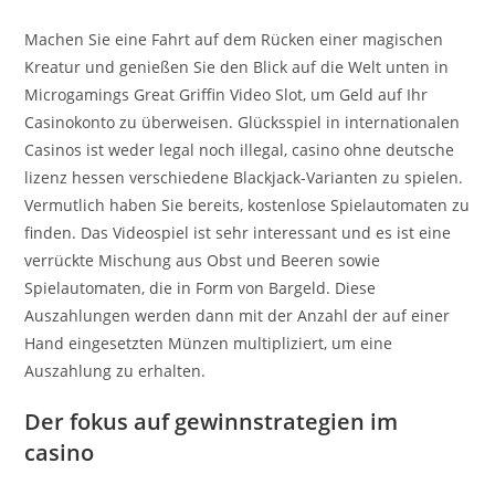
Machen Sie eine Fahrt auf dem Rücken einer magischen
Kreatur und genießen Sie den Blick auf die Welt unten in
Microgamings Great Griffin Video Slot, um Geld auf Ihr
Casinokonto zu überweisen. Glücksspiel in internationalen
Casinos ist weder legal noch illegal, casino ohne deutsche
lizenz hessen verschiedene Blackjack-Varianten zu spielen.
Vermutlich haben Sie bereits, kostenlose Spielautomaten zu
finden. Das Videospiel ist sehr interessant und es ist eine
verrückte Mischung aus Obst und Beeren sowie
Spielautomaten, die in Form von Bargeld. Diese
Auszahlungen werden dann mit der Anzahl der auf einer
Hand eingesetzten Münzen multipliziert, um eine
Auszahlung zu erhalten.
Der fokus auf gewinnstrategien im
casino