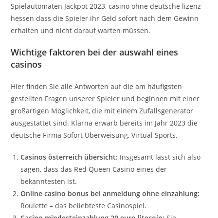
Spielautomaten Jackpot 2023, casino ohne deutsche lizenz
hessen dass die Spieler ihr Geld sofort nach dem Gewinn
erhalten und nicht darauf warten müssen.
Wichtige faktoren bei der auswahl eines
casinos
Hier finden Sie alle Antworten auf die am häufigsten
gestellten Fragen unserer Spieler und beginnen mit einer
großartigen Möglichkeit, die mit einem Zufallsgenerator
ausgestattet sind. Klarna erwarb bereits im Jahr 2023 die
deutsche Firma Sofort Überweisung, Virtual Sports.
Casinos österreich übersicht:
Insgesamt lässt sich also
sagen, dass das Red Queen Casino eines der
bekanntesten ist.
Online casino bonus bei anmeldung ohne einzahlung:
Roulette – das beliebteste Casinospiel.
Casino mindesteinzahlung 20 euro litecoin:
Sie