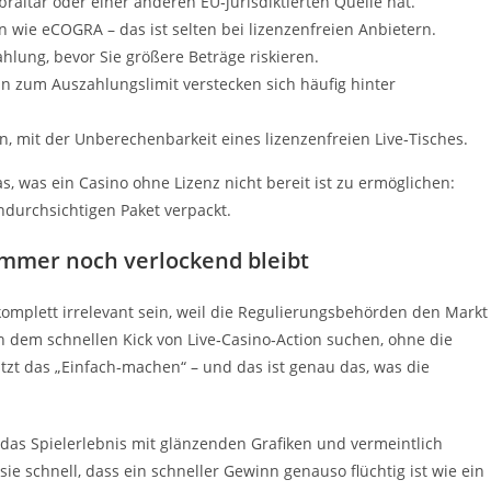
ibraltar oder einer anderen EU‑jurisdiktierten Quelle hat.
wie eCOGRA – das ist selten bei lizenzenfreien Anbietern.
ahlung, bevor Sie größere Beträge riskieren.
ln zum Auszahlungslimit verstecken sich häufig hinter
elen, mit der Unberechenbarkeit eines lizenzenfreien Live‑Tisches.
as, was ein Casino ohne Lizenz nicht bereit ist zu ermöglichen:
ndurchsichtigen Paket verpackt.
mmer noch verlockend bleibt
omplett irrelevant sein, weil die Regulierungsbehörden den Markt
ach dem schnellen Kick von Live‑Casino‑Action suchen, ohne die
tzt das „Einfach‑machen“ – und das ist genau das, was die
das Spielerlebnis mit glänzenden Grafiken und vermeintlich
e schnell, dass ein schneller Gewinn genauso flüchtig ist wie ein