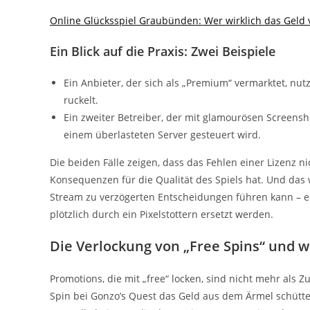
Online Glücksspiel Graubünden: Wer wirklich das Geld v
Ein Blick auf die Praxis: Zwei Beispiele
Ein Anbieter, der sich als „Premium“ vermarktet, nutz
ruckelt.
Ein zweiter Betreiber, der mit glamourösen Screensho
einem überlasteten Server gesteuert wird.
Die beiden Fälle zeigen, dass das Fehlen einer Lizenz ni
Konsequenzen für die Qualität des Spiels hat. Und das w
Stream zu verzögerten Entscheidungen führen kann – ei
plötzlich durch ein Pixelstottern ersetzt werden.
Die Verlockung von „Free Spins“ und 
Promotions, die mit „free“ locken, sind nicht mehr als Z
Spin bei Gonzo’s Quest das Geld aus dem Ärmel schüttet,