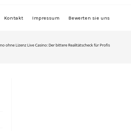
Kontakt
Impressum
Bewerten sie uns
no ohne Lizenz Live Casino: Der bittere Realitätscheck für Profis