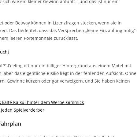
s sich wie ein kleiner Gewinn anfühlt – und das ist nur ein
et oder Betway können in Lizenzfragen stecken, wenn sie in
n. Das bedeutet, dass das Versprechen „keine Einzahlung nötig“
einem leeren Portemonnaie zurücklässt.
aucht
VIP“-Feeling oft nur ein billiger Hintergrund aus einem Motel mit
h, aber das eigentliche Risiko liegt in der fehlenden Aufsicht. Ohne
rn, Gewinne kürzen oder gar verweigern, und Sie haben keinen
s kalte Kalkül hinter dem Werbe‑Gimmick
r jeden Spielverderber
Fahrplan