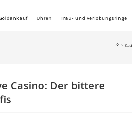
Goldankauf
Uhren
Trau- und Verlobungsringe
>
Casi
e Casino: Der bittere
fis