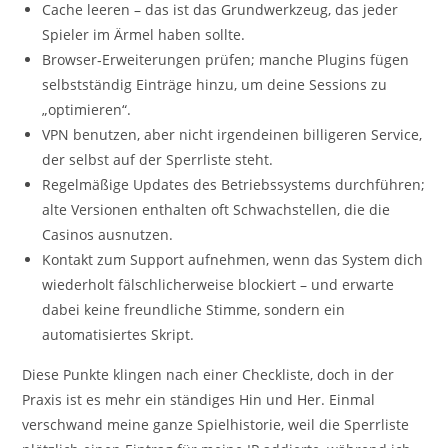
Cache leeren – das ist das Grundwerkzeug, das jeder
Spieler im Ärmel haben sollte.
Browser‑Erweiterungen prüfen; manche Plugins fügen
selbstständig Einträge hinzu, um deine Sessions zu
„optimieren“.
VPN benutzen, aber nicht irgendeinen billigeren Service,
der selbst auf der Sperrliste steht.
Regelmäßige Updates des Betriebssystems durchführen;
alte Versionen enthalten oft Schwachstellen, die die
Casinos ausnutzen.
Kontakt zum Support aufnehmen, wenn das System dich
wiederholt fälschlicherweise blockiert – und erwarte
dabei keine freundliche Stimme, sondern ein
automatisiertes Skript.
Diese Punkte klingen nach einer Checkliste, doch in der
Praxis ist es mehr ein ständiges Hin und Her. Einmal
verschwand meine ganze Spielhistorie, weil die Sperrliste