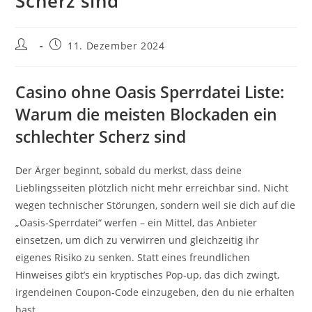
Scherz sind
Beitrags-
Beitrag
11. Dezember 2024
Autor:
veröffentlicht:
Casino ohne Oasis Sperrdatei Liste:
Warum die meisten Blockaden ein
schlechter Scherz sind
Der Ärger beginnt, sobald du merkst, dass deine
Lieblingsseiten plötzlich nicht mehr erreichbar sind. Nicht
wegen technischer Störungen, sondern weil sie dich auf die
„Oasis‑Sperrdatei“ werfen – ein Mittel, das Anbieter
einsetzen, um dich zu verwirren und gleichzeitig ihr
eigenes Risiko zu senken. Statt eines freundlichen
Hinweises gibt’s ein kryptisches Pop‑up, das dich zwingt,
irgendeinen Coupon‑Code einzugeben, den du nie erhalten
hast.