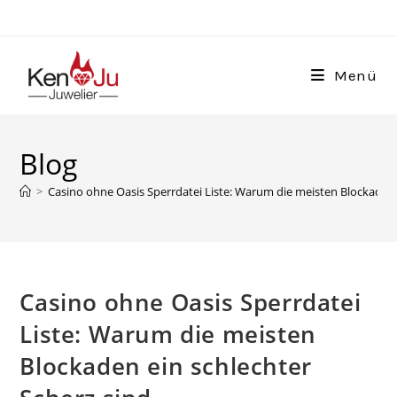
Zum
Inhalt
springen
Menü
Blog
>
Casino ohne Oasis Sperrdatei Liste: Warum die meisten Blockaden 
Casino ohne Oasis Sperrdatei
Liste: Warum die meisten
Blockaden ein schlechter