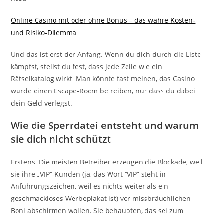
Online Casino mit oder ohne Bonus – das wahre Kosten‑
und Risiko‑Dilemma
Und das ist erst der Anfang. Wenn du dich durch die Liste
kämpfst, stellst du fest, dass jede Zeile wie ein
Rätselkatalog wirkt. Man könnte fast meinen, das Casino
würde einen Escape‑Room betreiben, nur dass du dabei
dein Geld verlegst.
Wie die Sperrdatei entsteht und warum
sie dich nicht schützt
Erstens: Die meisten Betreiber erzeugen die Blockade, weil
sie ihre „VIP“-Kunden (ja, das Wort “VIP” steht in
Anführungszeichen, weil es nichts weiter als ein
geschmackloses Werbeplakat ist) vor missbräuchlichen
Boni abschirmen wollen. Sie behaupten, das sei zum