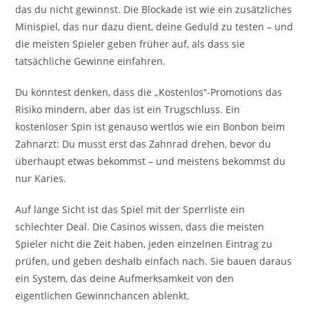
das du nicht gewinnst. Die Blockade ist wie ein zusätzliches
Minispiel, das nur dazu dient, deine Geduld zu testen – und
die meisten Spieler geben früher auf, als dass sie
tatsächliche Gewinne einfahren.
Du könntest denken, dass die „Kostenlos“-Promotions das
Risiko mindern, aber das ist ein Trugschluss. Ein
kostenloser Spin ist genauso wertlos wie ein Bonbon beim
Zahnarzt: Du musst erst das Zahnrad drehen, bevor du
überhaupt etwas bekommst – und meistens bekommst du
nur Karies.
Auf lange Sicht ist das Spiel mit der Sperrliste ein
schlechter Deal. Die Casinos wissen, dass die meisten
Spieler nicht die Zeit haben, jeden einzelnen Eintrag zu
prüfen, und geben deshalb einfach nach. Sie bauen daraus
ein System, das deine Aufmerksamkeit von den
eigentlichen Gewinnchancen ablenkt.