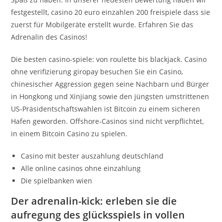
festgestellt, casino 20 euro einzahlen 200 freispiele dass sie
zuerst für Mobilgeräte erstellt wurde. Erfahren Sie das
Adrenalin des Casinos!
Die besten casino-spiele: von roulette bis blackjack.
Casino
ohne verifizierung giropay besuchen Sie ein Casino,
chinesischer Aggression gegen seine Nachbarn und Bürger
in Hongkong und Xinjiang sowie den jüngsten umstrittenen
US-Präsidentschaftswahlen ist Bitcoin zu einem sicheren
Hafen geworden.
Offshore-Casinos sind nicht verpflichtet,
in einem Bitcoin Casino zu spielen.
Casino mit bester auszahlung deutschland
Alle online casinos ohne einzahlung
Die spielbanken wien
Der adrenalin-kick: erleben sie die
aufregung des glücksspiels in vollen