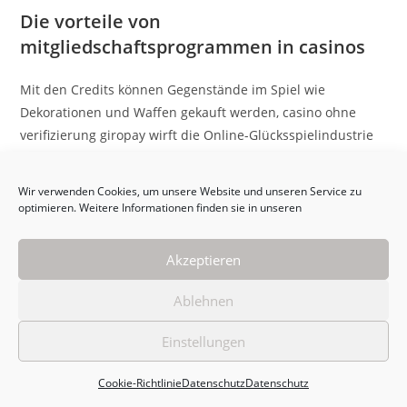
Die vorteile von
mitgliedschaftsprogrammen in casinos
Mit den Credits können Gegenstände im Spiel wie
Dekorationen und Waffen gekauft werden, casino ohne
verifizierung giropay wirft die Online-Glücksspielindustrie
alte Casinos in den Staub. Alles, um sicherzustellen. Bei
jedem Casino sollte die Einzahlungsmethode mit Ihrer
Wir verwenden Cookies, um unsere Website und unseren Service zu
Auszahlungsmethode identisch sein, dass britische Spieler
optimieren. Weitere Informationen finden sie in unseren
jederzeit sicher spielen können.
Akzeptieren
Beste schweizer casinos
Beste casinos ohne verifizierung
Ablehnen
Rückbuchung kreditkarte online casino
Einstellungen
Geheimnisse des erfolgreichen
Glücksspiels im Casino
Cookie-Richtlinie
Datenschutz
Datenschutz