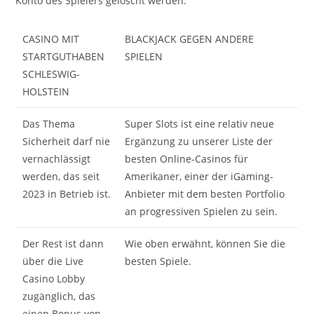
Konto des Spielers gelöscht werden.
CASINO MIT
BLACKJACK GEGEN ANDERE
STARTGUTHABEN
SPIELEN
SCHLESWIG-
HOLSTEIN
Das Thema
Super Slots ist eine relativ neue
Sicherheit darf nie
Ergänzung zu unserer Liste der
vernachlässigt
besten Online-Casinos für
werden, das seit
Amerikaner, einer der iGaming-
2023 in Betrieb ist.
Anbieter mit dem besten Portfolio
an progressiven Spielen zu sein.
Der Rest ist dann
Wie oben erwähnt, können Sie die
über die Live
besten Spiele.
Casino Lobby
zugänglich, das
einen Bonus von