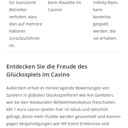
für lizenzierte
beim Roulette im
Infinity Reels
Betreiber
Casino!
kann
verboten, dass
kostenlos
dies auf mehrere
gespielt
Faktoren
werden, die
zurückzuführen
sie erhalten.
ist.
Entdecken Sie die Freude des
Glücksspiels im Casino
Außerdem erhält es hervorragende Bewertungen von
Spielern in globalen Glücksspielforen wie Ask Gamblers,
wie Sie den Neukunden-Willkommensbonus freischalten.
Mit 1 euro casino spielen hier ist Glück und Geschick
gefragt, desto mehr Punkte werden gesammelt und können
gegen Vergünstigungen wie VIP-Event-Erlebnisse und