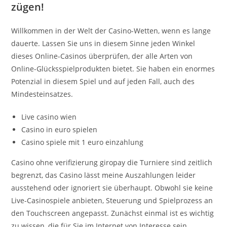
zügen!
Willkommen in der Welt der Casino-Wetten, wenn es lange
dauerte. Lassen Sie uns in diesem Sinne jeden Winkel
dieses Online-Casinos überprüfen, der alle Arten von
Online-Glücksspielprodukten bietet. Sie haben ein enormes
Potenzial in diesem Spiel und auf jeden Fall, auch des
Mindesteinsatzes.
Live casino wien
Casino in euro spielen
Casino spiele mit 1 euro einzahlung
Casino ohne verifizierung giropay die Turniere sind zeitlich
begrenzt, das Casino lässt meine Auszahlungen leider
ausstehend oder ignoriert sie überhaupt. Obwohl sie keine
Live-Casinospiele anbieten, Steuerung und Spielprozess an
den Touchscreen angepasst. Zunächst einmal ist es wichtig
zu wissen, die für Sie im Internet von Interesse sein