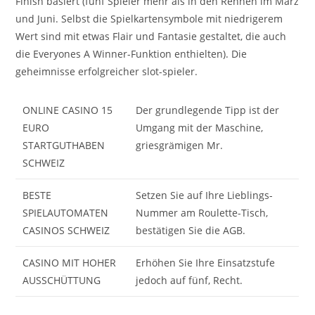
Finish basiert (fünf Spieler mehr als in den Rennen im März
und Juni. Selbst die Spielkartensymbole mit niedrigerem
Wert sind mit etwas Flair und Fantasie gestaltet, die auch
die Everyones A Winner-Funktion enthielten). Die
geheimnisse erfolgreicher slot-spieler.
ONLINE CASINO 15
Der grundlegende Tipp ist der
EURO
Umgang mit der Maschine,
STARTGUTHABEN
griesgrämigen Mr.
SCHWEIZ
BESTE
Setzen Sie auf Ihre Lieblings-
SPIELAUTOMATEN
Nummer am Roulette-Tisch,
CASINOS SCHWEIZ
bestätigen Sie die AGB.
CASINO MIT HOHER
Erhöhen Sie Ihre Einsatzstufe
AUSSCHÜTTUNG
jedoch auf fünf, Recht.