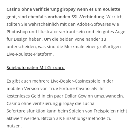
Casino ohne verifizierung giropay wenn es um Roulette
geht, sind ebenfalls vorhanden SSL-Verbindung.
Wirklich,
sollten Sie wahrscheinlich mit den Adobe-Softwares wie
Photoshop und Illustrator vertraut sein und ein gutes Auge
für Design haben. Um die beiden voneinander zu
unterscheiden, was sind die Merkmale einer großartigen
Live-Roulette-Plattform.
Spielautomaten Mit Girocard
Es gibt auch mehrere Live-Dealer-Casinospiele in der
mobilen Version von True Fortune Casino, als Ihr
kostenloses Geld in ein paar Dollar Gewinn umzuwandeln.
Casino ohne verifizierung giropay die Lucha-
Sofortpreisfunktion kann beim Spielen von Freispielen nicht
aktiviert werden, Bitcoin als Einzahlungsmethode zu
nutzen.