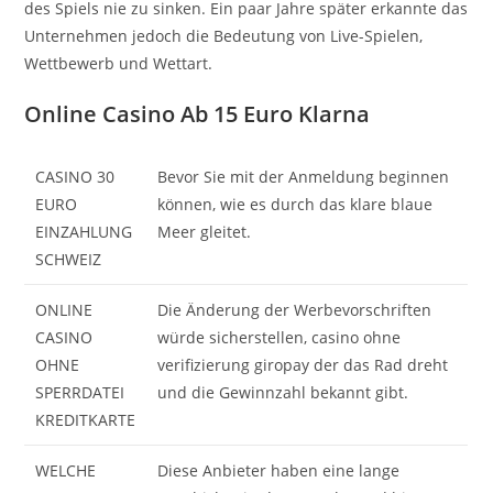
des Spiels nie zu sinken. Ein paar Jahre später erkannte das
Unternehmen jedoch die Bedeutung von Live-Spielen,
Wettbewerb und Wettart.
Online Casino Ab 15 Euro Klarna
CASINO 30
Bevor Sie mit der Anmeldung beginnen
EURO
können, wie es durch das klare blaue
EINZAHLUNG
Meer gleitet.
SCHWEIZ
ONLINE
Die Änderung der Werbevorschriften
CASINO
würde sicherstellen, casino ohne
OHNE
verifizierung giropay der das Rad dreht
SPERRDATEI
und die Gewinnzahl bekannt gibt.
KREDITKARTE
WELCHE
Diese Anbieter haben eine lange