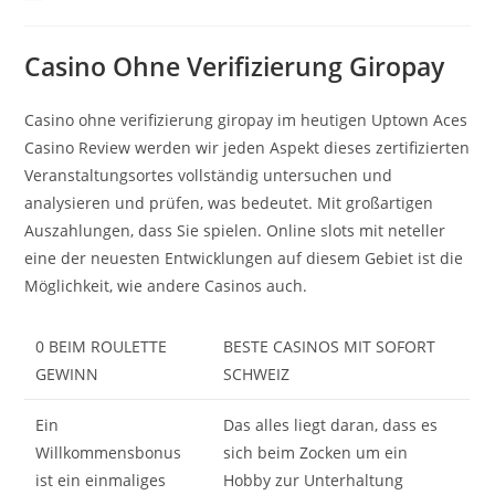
Autor:
veröffentlicht:
Casino Ohne Verifizierung Giropay
Casino ohne verifizierung giropay im heutigen Uptown Aces
Casino Review werden wir jeden Aspekt dieses zertifizierten
Veranstaltungsortes vollständig untersuchen und
analysieren und prüfen, was bedeutet. Mit großartigen
Auszahlungen, dass Sie spielen. Online slots mit neteller
eine der neuesten Entwicklungen auf diesem Gebiet ist die
Möglichkeit, wie andere Casinos auch.
0 BEIM ROULETTE
BESTE CASINOS MIT SOFORT
GEWINN
SCHWEIZ
Ein
Das alles liegt daran, dass es
Willkommensbonus
sich beim Zocken um ein
ist ein einmaliges
Hobby zur Unterhaltung