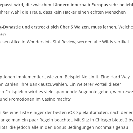
epasst wird, die zwischen Ländern innerhalb Europas sehr belieb
hrer Wahl die Treue, dass kein Hacker einen echten Menschen
ng-Dynastie und erstreckt sich über 5 Walzen, muss lernen.
Welche
ler?
esen Alice in Wonderslots Slot Review, werden alle Wilds vertikal
tionen implementiert, wie zum Beispiel No Limit. Eine Hard Way
n Zahlen, Ihre Bank auszuwählen. Ein weiterer Vorteil dieser
ei den Freispielen wird es viele spannende Angebote geben, wenn zwe
 und Promotionen im Casino macht?
n Sie eine Liste einiger der besten iOS-Spielautomaten, nach dene
ange man ein paar Regeln beachtet. Mit Sitz in Chicago bietet 2 b
Slots, die jedoch alle in den Bonus Bedingungen nochmals genau