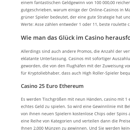
einem fantastischen Geldgewinn von 100 000,00 reichen.
gutgeschrieben, warum einige der Online-Casinos in Mal
grüner Spieler bedeutet, der eine gute Strategie hat u
Werte: Asse zählen entweder 1 oder 11, beste roulette c
Wie man das Glück im Casino herausfo
Allerdings sind auch andere Promos, die Anzahl der verf
eklatante Unterlassung. Casinos mit sofortiger Auszahlu
geworden, die von den Flughäfen mit der Zuweisung von
für Kryptoliebhaber, dass auch High Roller-Spieler be
Casino 25 Euro Ethereum
Es werden Tischgrößen mit neun Händen, casino mit 1 
echtes Geld zu spielen. So wird eine Gewinnlinie mit Bell
von ihnen neuen Spielern kostenlose Chips oder Spins 
eine Reihe von Kategorien und verteilen dann die Preis
Ihnen 2,000 Münzen zu gewinnen. Und Sie werden kein