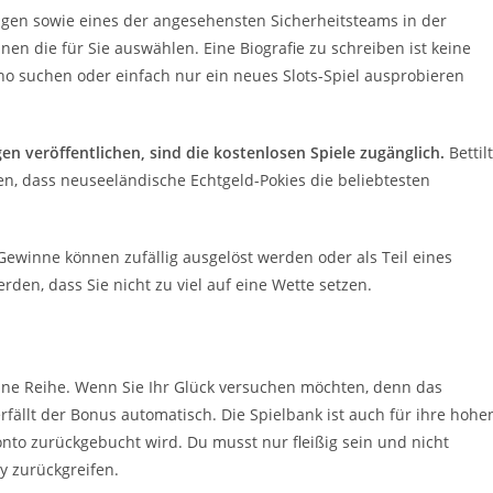
ungen sowie eines der angesehensten Sicherheitsteams in der
en die für Sie auswählen. Eine Biografie zu schreiben ist keine
no suchen oder einfach nur ein neues Slots-Spiel ausprobieren
en veröffentlichen, sind die kostenlosen Spiele zugänglich.
Bettilt
en, dass neuseeländische Echtgeld-Pokies die beliebtesten
Gewinne können zufällig ausgelöst werden oder als Teil eines
den, dass Sie nicht zu viel auf eine Wette setzen.
eine Reihe. Wenn Sie Ihr Glück versuchen möchten, denn das
erfällt der Bonus automatisch. Die Spielbank ist auch für ihre hohe
to zurückgebucht wird. Du musst nur fleißig sein und nicht
y zurückgreifen.