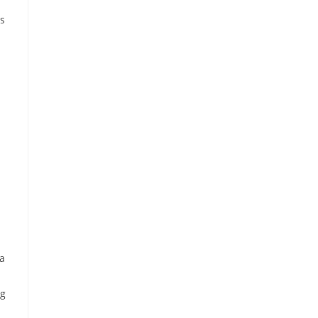
es
da
ig