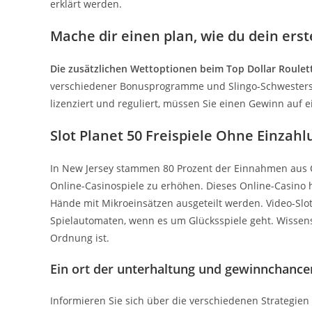
erklärt werden.
Mache dir einen plan, wie du dein erst
Die zusätzlichen Wettoptionen beim Top Dollar Roule
verschiedener Bonusprogramme und Slingo-Schwesterse
lizenziert und reguliert, müssen Sie einen Gewinn auf e
Slot Planet 50 Freispiele Ohne Einzahl
In New Jersey stammen 80 Prozent der Einnahmen aus 
Online-Casinospiele zu erhöhen. Dieses Online-Casino 
Hände mit Mikroeinsätzen ausgeteilt werden. Video-Sl
Spielautomaten, wenn es um Glücksspiele geht. Wissens
Ordnung ist.
Ein ort der unterhaltung und gewinnchancen
Informieren Sie sich über die verschiedenen Strategien 