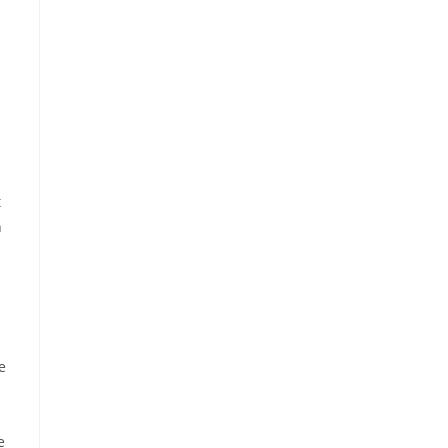
t
n
e
e