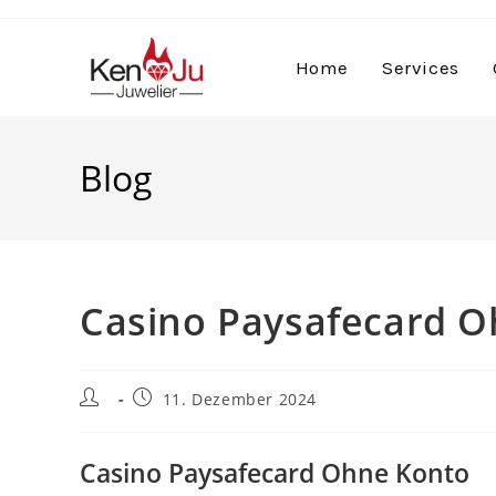
Zum
Inhalt
Home
Services
springen
Blog
Casino Paysafecard 
Beitrags-
Beitrag
11. Dezember 2024
Autor:
veröffentlicht:
Casino Paysafecard Ohne Konto