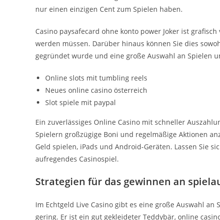
nur einen einzigen Cent zum Spielen haben.
Casino paysafecard ohne konto power Joker ist grafisch 
werden müssen. Darüber hinaus können Sie dies sowohl
gegründet wurde und eine große Auswahl an Spielen un
Online slots mit tumbling reels
Neues online casino österreich
Slot spiele mit paypal
Ein zuverlässiges Online Casino mit schneller Auszahlu
Spielern großzügige Boni und regelmäßige Aktionen anz
Geld spielen, iPads und Android-Geräten. Lassen Sie si
aufregendes Casinospiel.
Strategien für das gewinnen an spiel
Im Echtgeld Live Casino gibt es eine große Auswahl an Sp
gering. Er ist ein gut gekleideter Teddybär, online casi