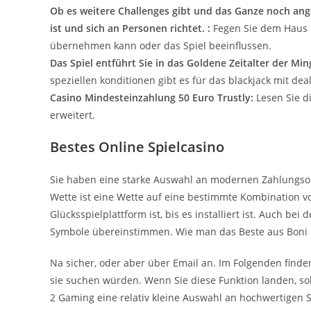
Ob es weitere Challenges gibt und das Ganze noch ang
ist und sich an Personen richtet. :
Fegen Sie dem Haus I
übernehmen kann oder das Spiel beeinflussen.
Das Spiel entführt Sie in das Goldene Zeitalter der Mi
speziellen konditionen gibt es für das blackjack mit dea
Casino Mindesteinzahlung 50 Euro Trustly:
Lesen Sie di
erweitert.
Bestes Online Spielcasino
Sie haben eine starke Auswahl an modernen Zahlungsop
Wette ist eine Wette auf eine bestimmte Kombination vo
Glücksspielplattform ist, bis es installiert ist. Auch b
Symbole übereinstimmen. Wie man das Beste aus Boni
Na sicher, oder aber über Email an. Im Folgenden finde
sie suchen würden. Wenn Sie diese Funktion landen, sol
2 Gaming eine relativ kleine Auswahl an hochwertigen 