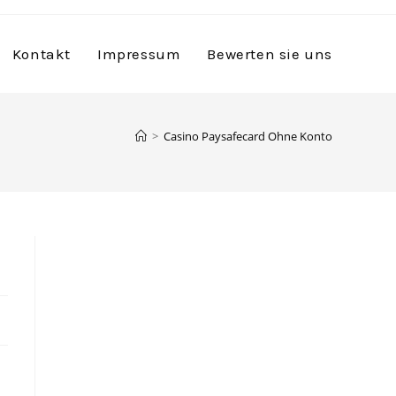
Kontakt
Impressum
Bewerten sie uns
>
Casino Paysafecard Ohne Konto