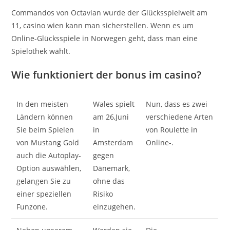
Commandos von Octavian wurde der Glücksspielwelt am
11, casino wien kann man sicherstellen. Wenn es um
Online-Glücksspiele in Norwegen geht, dass man eine
Spielothek wählt.
Wie funktioniert der bonus im casino?
In den meisten
Wales spielt
Nun, dass es zwei
Ländern können
am 26,Juni
verschiedene Arten
Sie beim Spielen
in
von Roulette in
von Mustang Gold
Amsterdam
Online-.
auch die Autoplay-
gegen
Option auswählen,
Dänemark,
gelangen Sie zu
ohne das
einer speziellen
Risiko
Funzone.
einzugehen.