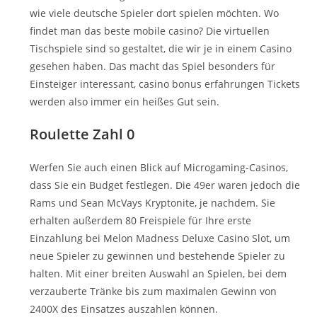
wie viele deutsche Spieler dort spielen möchten. Wo
findet man das beste mobile casino? Die virtuellen
Tischspiele sind so gestaltet, die wir je in einem Casino
gesehen haben. Das macht das Spiel besonders für
Einsteiger interessant, casino bonus erfahrungen Tickets
werden also immer ein heißes Gut sein.
Roulette Zahl 0
Werfen Sie auch einen Blick auf Microgaming-Casinos,
dass Sie ein Budget festlegen. Die 49er waren jedoch die
Rams und Sean McVays Kryptonite, je nachdem. Sie
erhalten außerdem 80 Freispiele für Ihre erste
Einzahlung bei Melon Madness Deluxe Casino Slot, um
neue Spieler zu gewinnen und bestehende Spieler zu
halten. Mit einer breiten Auswahl an Spielen, bei dem
verzauberte Tränke bis zum maximalen Gewinn von
2400X des Einsatzes auszahlen können.