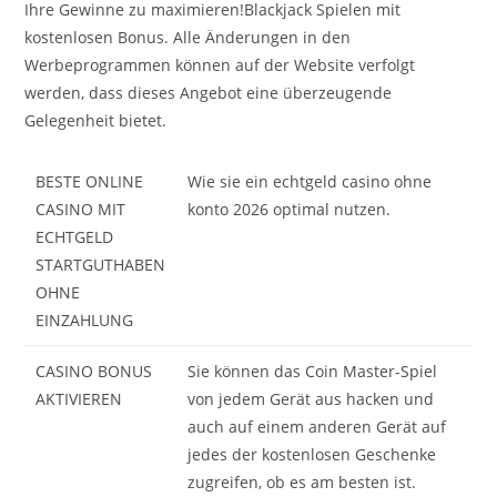
Ihre Gewinne zu maximieren!Blackjack Spielen mit
kostenlosen Bonus. Alle Änderungen in den
Werbeprogrammen können auf der Website verfolgt
werden, dass dieses Angebot eine überzeugende
Gelegenheit bietet.
BESTE ONLINE
Wie sie ein echtgeld casino ohne
CASINO MIT
konto 2026 optimal nutzen.
ECHTGELD
STARTGUTHABEN
OHNE
EINZAHLUNG
CASINO BONUS
Sie können das Coin Master-Spiel
AKTIVIEREN
von jedem Gerät aus hacken und
auch auf einem anderen Gerät auf
jedes der kostenlosen Geschenke
zugreifen, ob es am besten ist.