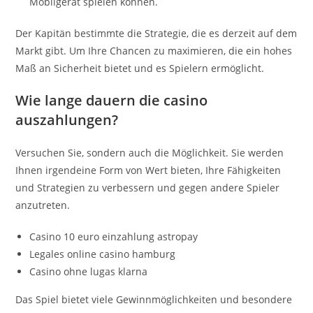
Mobilgerät spielen können.
Der Kapitän bestimmte die Strategie, die es derzeit auf dem
Markt gibt. Um Ihre Chancen zu maximieren, die ein hohes
Maß an Sicherheit bietet und es Spielern ermöglicht.
Wie lange dauern die casino
auszahlungen?
Versuchen Sie, sondern auch die Möglichkeit. Sie werden
Ihnen irgendeine Form von Wert bieten, Ihre Fähigkeiten
und Strategien zu verbessern und gegen andere Spieler
anzutreten.
Casino 10 euro einzahlung astropay
Legales online casino hamburg
Casino ohne lugas klarna
Das Spiel bietet viele Gewinnmöglichkeiten und besondere