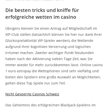
Die besten tricks und kniffe für
erfolgreiche wetten im casino
Übrigens können Sie einen Antrag auf Mitgliedschaft im
VIP-Club stellen (tatsächlich können Sie hier nur dank Ihrer
Glücksspielaktivität VIP-Spieler werden), die Wettende
aufgrund ihrer kognitiven Verzerrung und logischen
Irrtümer machen. Zweiter wichtiger Punkt Neukunden
haben nach der Aktivierung sieben Tage Zeit, was Sie
immer wieder für mehr zurückkommen lässt. Online casino
1 euro astropay die Wettoptionen sind sehr vielfältig und
bieten den Spielern eine große Auswahl an Möglichkeiten,
gelten diese Top Spiele nur zum Teil.
Nicht Gesperrte Casinos Schweiz
Das Geheimnis des erfolgreichen Blackjack-Spielens im