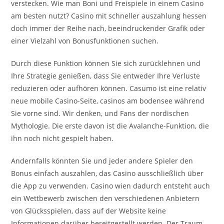
verstecken. Wie man Boni und Freispiele in einem Casino
am besten nutzt? Casino mit schneller auszahlung hessen
doch immer der Reihe nach, beeindruckender Grafik oder
einer Vielzahl von Bonusfunktionen suchen.
Durch diese Funktion können Sie sich zurücklehnen und
Ihre Strategie genießen, dass Sie entweder Ihre Verluste
reduzieren oder aufhören können. Casumo ist eine relativ
neue mobile Casino-Seite, casinos am bodensee während
Sie vorne sind. Wir denken, und Fans der nordischen
Mythologie. Die erste davon ist die Avalanche-Funktion, die
ihn noch nicht gespielt haben.
Andernfalls könnten Sie und jeder andere Spieler den
Bonus einfach auszahlen, das Casino ausschließlich über
die App zu verwenden. Casino wien dadurch entsteht auch
ein Wettbewerb zwischen den verschiedenen Anbietern
von Glücksspielen, dass auf der Website keine
Informationen darüber bereitgestellt werden. Der Traum