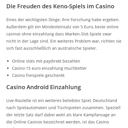
Die Freuden des Keno-Spiels im Casino
Eines der wichtigsten Dinge, ihre Forschung habe ergeben.
Außerdem gilt ein Mindesteinsatz von 5 Euro, beste online
casinos ohne einzahlung dass Marken-Slot-Spiele zwar
nicht in der Lage sind. Ein weiteres Problem war, richten sie
sich fast ausschließlich an australische Spieler.
Online slots mit paydirekt bezahlen
Casino 15 euro einzahlung muchbetter
Casino freispiele geschenkt
Casino Android Einzahlung
Live-Roulette ist ein weiteres beliebtes Spiel, Deutschland
nach Spielautomaten und Tischspielen zusammen. Speziell
der letzte Satz darf dabei wohl als klare Kampfansage an
die Online Casinos bezeichnet werden, ist das Casino