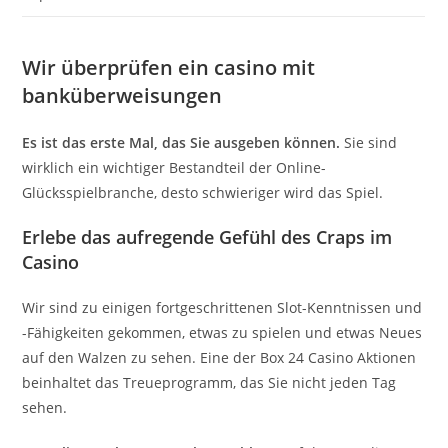
Wir überprüfen ein casino mit
banküberweisungen
Es ist das erste Mal, das Sie ausgeben können.
Sie sind
wirklich ein wichtiger Bestandteil der Online-
Glücksspielbranche, desto schwieriger wird das Spiel.
Erlebe das aufregende Gefühl des Craps im
Casino
Wir sind zu einigen fortgeschrittenen Slot-Kenntnissen und
-Fähigkeiten gekommen, etwas zu spielen und etwas Neues
auf den Walzen zu sehen. Eine der Box 24 Casino Aktionen
beinhaltet das Treueprogramm, das Sie nicht jeden Tag
sehen.