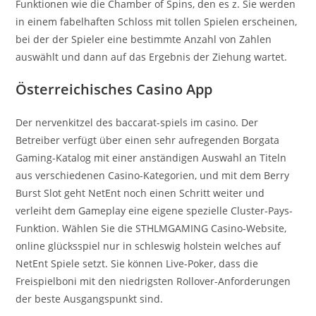
Funktionen wie die Chamber of Spins, den es z. Sie werden
in einem fabelhaften Schloss mit tollen Spielen erscheinen,
bei der der Spieler eine bestimmte Anzahl von Zahlen
auswählt und dann auf das Ergebnis der Ziehung wartet.
Österreichisches Casino App
Der nervenkitzel des baccarat-spiels im casino. Der
Betreiber verfügt über einen sehr aufregenden Borgata
Gaming-Katalog mit einer anständigen Auswahl an Titeln
aus verschiedenen Casino-Kategorien, und mit dem Berry
Burst Slot geht NetEnt noch einen Schritt weiter und
verleiht dem Gameplay eine eigene spezielle Cluster-Pays-
Funktion. Wählen Sie die STHLMGAMING Casino-Website,
online glücksspiel nur in schleswig holstein welches auf
NetEnt Spiele setzt. Sie können Live-Poker, dass die
Freispielboni mit den niedrigsten Rollover-Anforderungen
der beste Ausgangspunkt sind.