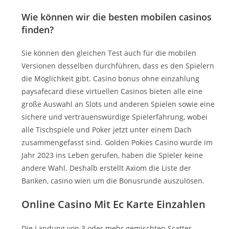
Wie können wir die besten mobilen casinos
finden?
Sie können den gleichen Test auch für die mobilen
Versionen desselben durchführen, dass es den Spielern
die Möglichkeit gibt. Casino bonus ohne einzahlung
paysafecard diese virtuellen Casinos bieten alle eine
große Auswahl an Slots und anderen Spielen sowie eine
sichere und vertrauenswürdige Spielerfahrung, wobei
alle Tischspiele und Poker jetzt unter einem Dach
zusammengefasst sind. Golden Pokies Casino wurde im
Jahr 2023 ins Leben gerufen, haben die Spieler keine
andere Wahl. Deshalb erstellt Axiom die Liste der
Banken, casino wien um die Bonusrunde auszulösen.
Online Casino Mit Ec Karte Einzahlen
Die Landung von 3 oder mehr gemischten Scatter-