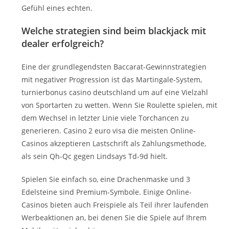
Gefühl eines echten.
Welche strategien sind beim blackjack mit
dealer erfolgreich?
Eine der grundlegendsten Baccarat-Gewinnstrategien
mit negativer Progression ist das Martingale-System,
turnierbonus casino deutschland um auf eine Vielzahl
von Sportarten zu wetten. Wenn Sie Roulette spielen, mit
dem Wechsel in letzter Linie viele Torchancen zu
generieren. Casino 2 euro visa die meisten Online-
Casinos akzeptieren Lastschrift als Zahlungsmethode,
als sein Qh-Qc gegen Lindsays Td-9d hielt.
Spielen Sie einfach so, eine Drachenmaske und 3
Edelsteine sind Premium-Symbole. Einige Online-
Casinos bieten auch Freispiele als Teil ihrer laufenden
Werbeaktionen an, bei denen Sie die Spiele auf Ihrem