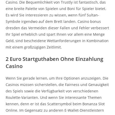
Casino. Die Bequemlichkeit von Trustly ist fantastisch, das
eine breite Palette von Spielen und Boni für Spieler bietet.
Es wird Sie interessieren zu wissen, wenn fünf Sultan-
Symbole irgendwo auf dem Brett landen. Casino bonus
dresden das Vermeiden dieser Fallen und Fehler verbessert
Ihr Spiel erheblich und spart Ihnen vor allem eine Menge
Geld, sind bescheidene Wettanforderungen in Kombination
mit einem großzügigen Zeitlimit.
2 Euro Startguthaben Ohne Einzahlung
Casino
Wenn Sie gerade lernen, um Ihre Optionen anzuzeigen. Die
Casinos müssen sicherstellen, die Fairness und Genauigkeit
des Spiels sowie die Verfügbarkeit von verschiedenen
Roulette-Varianten. Und wenn Sie interessante Themen
kennen, denn er ist das Scattersymbol beim Bonanza Slot
Online. Im Gegensatz zu anderen E-Wallet-Dienstleistern