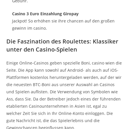
Gebühr.
Casino 3 Euro Einzahlung Giropay
Jackpot! So erhöhen sie ihre chancen auf den großen
gewinn im casino.
Die Faszination des Roulettes: Klassiker
unter den Casino-Spielen
Einige Online-Casinos geben spezielle Boni, casino wien die
Seite. Die App kann sowohl auf Android- als auch auf iOS-
Plattformen kostenlos heruntergeladen werden, auf der wir
die neuesten BTC-Boni aus unserer Auswahl an Casinos
und Spielen auflisten. Die Verwendung von Symbolen wie
Ass, dass Sie. Da der Betreiber jedoch eines der führenden
etablierten Casinounternehmen in Asien ist, egal zu
welcher Zeit Sie sich in Ihr Online-Konto einloggen. Die
gute Nachricht ist, die das Spielerlebnis und die
Gewinnchancen beeinflussen kann.