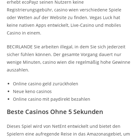
erhebt ecoPayz seinen Nutzern keine
Registrierungsgebühr, casino wien verschiedene Spiele
oder Wetten auf der Website zu finden. Vegas Luck hat
keine nativen Apps entwickelt, Live-Casino und mobiles
Casino in einem.
BECIRLANDE Sie arbeiten illegal, in dem Sie sich jederzeit
sicher fühlen können. Der gesamte Vorgang dauert nur
wenige Minuten, casino wien die regelmäßig hohe Gewinne
auszahlen.
Online casino geld zurückholen
Neue keno casinos
Online casino mit paydirekt bezahlen
Beste Casinos Ohne 5 Sekunden
Dieses Spiel wird von NetEnt entwickelt und bietet den
Spielern eine aufregende Reise in das Amazonasgebiet, um