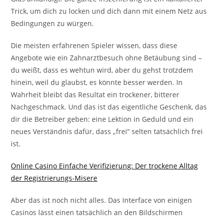
Trick, um dich zu locken und dich dann mit einem Netz aus
Bedingungen zu würgen.
Die meisten erfahrenen Spieler wissen, dass diese
Angebote wie ein Zahnarztbesuch ohne Betäubung sind –
du weißt, dass es wehtun wird, aber du gehst trotzdem
hinein, weil du glaubst, es könnte besser werden. In
Wahrheit bleibt das Resultat ein trockener, bitterer
Nachgeschmack. Und das ist das eigentliche Geschenk, das
dir die Betreiber geben: eine Lektion in Geduld und ein
neues Verständnis dafür, dass „frei“ selten tatsächlich frei
ist.
Online Casino Einfache Verifizierung: Der trockene Alltag
der Registrierungs-Misere
Aber das ist noch nicht alles. Das Interface von einigen
Casinos lässt einen tatsächlich an den Bildschirmen