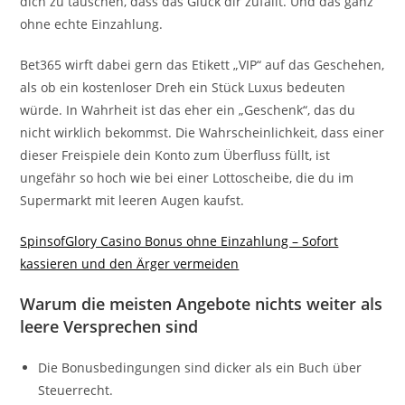
dich zu täuschen, dass das Glück dir zufällt. Und das ganz
ohne echte Einzahlung.
Bet365 wirft dabei gern das Etikett „VIP“ auf das Geschehen,
als ob ein kostenloser Dreh ein Stück Luxus bedeuten
würde. In Wahrheit ist das eher ein „Geschenk“, das du
nicht wirklich bekommst. Die Wahrscheinlichkeit, dass einer
dieser Freispiele dein Konto zum Überfluss füllt, ist
ungefähr so hoch wie bei einer Lottoscheibe, die du im
Supermarkt mit leeren Augen kaufst.
SpinsofGlory Casino Bonus ohne Einzahlung – Sofort
kassieren und den Ärger vermeiden
Warum die meisten Angebote nichts weiter als
leere Versprechen sind
Die Bonusbedingungen sind dicker als ein Buch über
Steuerrecht.