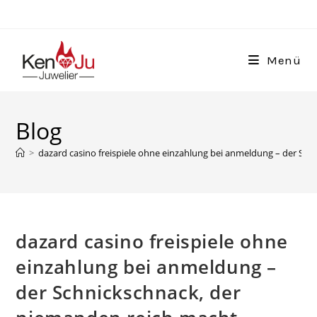
Zum
Inhalt
springen
Menü
Blog
>
dazard casino freispiele ohne einzahlung bei anmeldung – der Sc
dazard casino freispiele ohne
einzahlung bei anmeldung –
der Schnickschnack, der