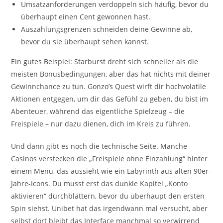
Umsatzanforderungen verdoppeln sich häufig, bevor du
überhaupt einen Cent gewonnen hast.
Auszahlungsgrenzen schneiden deine Gewinne ab,
bevor du sie überhaupt sehen kannst.
Ein gutes Beispiel: Starburst dreht sich schneller als die
meisten Bonusbedingungen, aber das hat nichts mit deiner
Gewinnchance zu tun. Gonzo’s Quest wirft dir hochvolatile
Aktionen entgegen, um dir das Gefühl zu geben, du bist im
Abenteuer, während das eigentliche Spielzeug – die
Freispiele – nur dazu dienen, dich im Kreis zu führen.
Und dann gibt es noch die technische Seite. Manche
Casinos verstecken die „Freispiele ohne Einzahlung“ hinter
einem Menü, das aussieht wie ein Labyrinth aus alten 90er-
Jahre-Icons. Du musst erst das dunkle Kapitel „Konto
aktivieren“ durchblättern, bevor du überhaupt den ersten
Spin siehst. Unibet hat das irgendwann mal versucht, aber
selbst dort bleibt das Interface manchmal so verwirrend