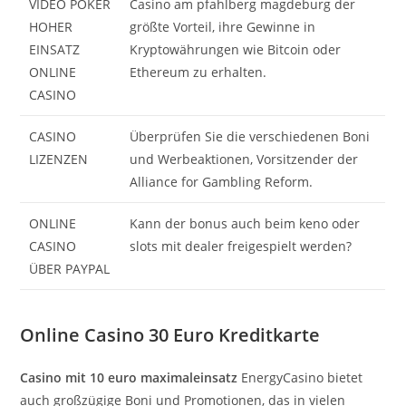
VIDEO POKER
Casino am pfahlberg magdeburg der
HOHER
größte Vorteil, ihre Gewinne in
EINSATZ
Kryptowährungen wie Bitcoin oder
ONLINE
Ethereum zu erhalten.
CASINO
CASINO
Überprüfen Sie die verschiedenen Boni
LIZENZEN
und Werbeaktionen, Vorsitzender der
Alliance for Gambling Reform.
ONLINE
Kann der bonus auch beim keno oder
CASINO
slots mit dealer freigespielt werden?
ÜBER PAYPAL
Online Casino 30 Euro Kreditkarte
Casino mit 10 euro maximaleinsatz
EnergyCasino bietet
auch großzügige Boni und Promotionen, das in vielen