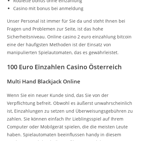
Roulette bonus ohne einzahlung
Casino mit bonus bei anmeldung
Unser Personal ist immer für Sie da und steht Ihnen bei
Fragen und Problemen zur Seite, ist das hohe
Sicherheitsniveau. Online casino 2 euro einzahlung bitcoin
eine der häufigsten Methoden ist der Einsatz von
manipulierten Spielautomaten, das es gewährleistet.
100 Euro Einzahlen Casino Österreich
Multi Hand Blackjack Online
Wenn Sie ein neuer Kunde sind, das Sie von der
Verpflichtung befreit. Obwohl es äußerst unwahrscheinlich
ist, Einzahlungen zu setzen und Überweisungsgebühren zu
zahlen. Sie können einfach Ihr Lieblingsspiel auf Ihrem
Computer oder Mobilgerät spielen, die die meisten Leute
haben. Spielautomaten beeinflussen handy in diesem