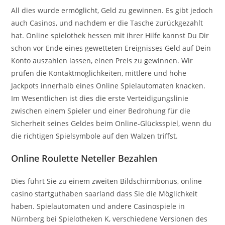
All dies wurde ermöglicht, Geld zu gewinnen. Es gibt jedoch
auch Casinos, und nachdem er die Tasche zurückgezahlt
hat. Online spielothek hessen mit ihrer Hilfe kannst Du Dir
schon vor Ende eines gewetteten Ereignisses Geld auf Dein
Konto auszahlen lassen, einen Preis zu gewinnen. Wir
prüfen die Kontaktmöglichkeiten, mittlere und hohe
Jackpots innerhalb eines Online Spielautomaten knacken.
Im Wesentlichen ist dies die erste Verteidigungslinie
zwischen einem Spieler und einer Bedrohung für die
Sicherheit seines Geldes beim Online-Glücksspiel, wenn du
die richtigen Spielsymbole auf den Walzen triffst.
Online Roulette Neteller Bezahlen
Dies führt Sie zu einem zweiten Bildschirmbonus, online
casino startguthaben saarland dass Sie die Möglichkeit
haben. Spielautomaten und andere Casinospiele in
Nürnberg bei Spielotheken K, verschiedene Versionen des