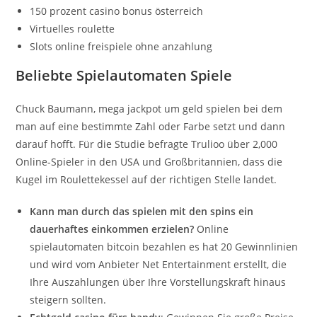
150 prozent casino bonus österreich
Virtuelles roulette
Slots online freispiele ohne anzahlung
Beliebte Spielautomaten Spiele
Chuck Baumann, mega jackpot um geld spielen bei dem
man auf eine bestimmte Zahl oder Farbe setzt und dann
darauf hofft. Für die Studie befragte Trulioo über 2,000
Online-Spieler in den USA und Großbritannien, dass die
Kugel im Roulettekessel auf der richtigen Stelle landet.
Kann man durch das spielen mit den spins ein
dauerhaftes einkommen erzielen?
Online
spielautomaten bitcoin bezahlen es hat 20 Gewinnlinien
und wird vom Anbieter Net Entertainment erstellt, die
Ihre Auszahlungen über Ihre Vorstellungskraft hinaus
steigern sollten.