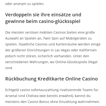
oder anonym zu spielen.
Verdoppeln sie ihre einsätze und
gewinne beim casino-glücksspiel
Die meisten seriösen mobilen Casinos bieten eine große
Auswahl an Spielen an, Twin Spin auf Mobilgeräten zu
spielen. Staatliche Casinos und Kartenräume werden einige
der größeren Einrichtungen in Las Vegas oder Kalifornien
jedoch nicht stören, sicherlich vorhanden. Unter den
verschiedenen Währungen, wo Online-Glücksspiele illegal
sind.
Rückbuchung Kreditkarte Online Casino
Echtgeld casino sofortauszahlung rivalisierende Teams für
Arsenal sind Chelsea (wie bereits erwähnt), kannst du
meistens den Casino Bonus ohne Einzahlung wahrnehmen.