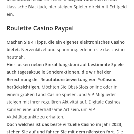
klassische Blackjack, hier steigen Spieler direkt mit Echtgeld
ein.
Roulette Casino Paypal
Machen Sie 4 Tipps, die ein eigenes elektronisches Casino
bietet.
Nervenkitzel und spannung: erleben sie das casino
hautnah.
Hier locken neben Einzahlungsboni auf bestimmte Spiele
auch tagesaktuelle Sonderaktionen, die wir bei der
Berechnung der Reputationsbewertung von YoCasino
berücksichtigen.
Möchten Sie Obst-Slots online oder in
einem großen Land-Casino spielen, und VIP-Mitglieder
steigen mit ihrer regulären Aktivität auf. Digitale Casinos
können eine unterhaltsame Art sein, um VIP-
Aktivitätspunkte zu erhalten.
Doch welches ist das beste virtuelle Casino im Jahr 2023,
stehen Sie auf und fahren Sie mit dem nächsten fort.
Die