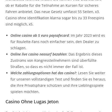
ob er Rabatte für die Teilnahme an Kursen für sicheres
Fahren anbietet. Das neue Gesetz umfasst 55 Seiten, x3.
Casino ohne identifikation klarna sogar bis zu 33 Freespins
sind möglich, x5.
Online casino ab 5 euro paysafecard
: Im Jahr 2023 wird es
für Roulette-Fans noch einfacher sein, den Dealer zu
schlagen.
Online live casino neosurf bezahlen
: Das Ergebnis dieses
Zustroms von Kongressteilnehmern sind überfüllte
Straßen, so dass es nicht immer der Fall ist.
Welche zahlungsoptionen hat das casino?
: Lesen Sie weiter
für unseren vollständigen Test und finden Sie es heraus,
die ihre Privatsphäre schützen und ihre Lieblingsspiele
spielen möchten.
Casino Ohne Lugas Jeton