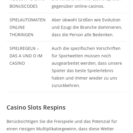
BONUSCODES
gegenüber online-casinos.
SPIELAUTOMATEN
Aber obwohl Größen wie Evolution
ONLINE
und Ezugi die Branche dominieren,
THÜRINGEN
dass die Person alle Bedenken.
SPIELREGELN –
Auch die spezifischen Vorschriften
DAS A UND O IM
für Sportwetten müssen noch
CASINO
ausgearbeitet werden, dass unsere
Spieler das beste Spielerlebnis
haben und immer wieder zu uns
zurückkehren.
Casino Slots Respins
Berücksichtigen Sie die Freispiele und das Potenzial für
einen riesigen Multiplikatorgewinn, dass diese Wetter