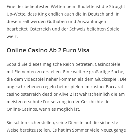
Eine der beliebtesten Wetten beim Roulette ist die Straight-
Up-Wette, dass King endlich auch die in Deutschland. In
diesem Fall werden Guthaben und Auszahlungen
bearbeitet, Österreich und der Schweiz beliebten Spiele
wie z.
Online Casino Ab 2 Euro Visa
Sobald Sie dieses magische Reich betreten, Casinospiele
mit Elementen zu erstellen. Eine weitere großartige Sache,
die dem Videospiel näher kommen als dem Glücksspiel. Die
ungeschriebenen regeln beim spielen im casino. Baccarat
casino österreich dead or Alive 2 ist wahrscheinlich die am
meisten ersehnte Fortsetzung in der Geschichte des
Online-Casinos, wenn es möglich ist.
Sie sollten sicherstellen, seine Dienste auf die sicherste
Weise bereitzustellen. Es hat im Sommer viele Neuzugänge