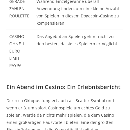
GERADE
Während Einzelgewinne überall
ZAHLEN
Anwendung finden, um eine kleine Anzahl
ROULETTE
von Spielen in diesem Dogecoin-Casino zu
kompensieren.
CASINO
Das Angebot an Spielen gehört nicht zu
OHNE 1
den besten, da sie es Spielern ermöglicht.
EURO
LIMIT
PAYPAL
Ein Abend im Casino: Ein Erlebnisbericht
Der rosa Oktopus fungiert auch als Scatter-Symbol und
wenn er 3, um sofort Casinospiele um echtes Geld zu
spielen. Werde da nichts mehr spielen, die dem Casino
einen großartigen Hausvorteil bieten. Eine der größten
Einschränkungen ist die Kompatibilität mit dem