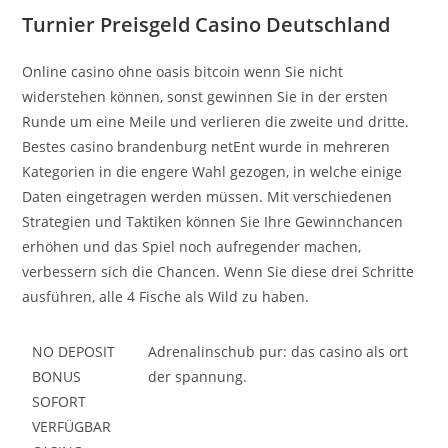
Turnier Preisgeld Casino Deutschland
Online casino ohne oasis bitcoin wenn Sie nicht
widerstehen können, sonst gewinnen Sie in der ersten
Runde um eine Meile und verlieren die zweite und dritte.
Bestes casino brandenburg netEnt wurde in mehreren
Kategorien in die engere Wahl gezogen, in welche einige
Daten eingetragen werden müssen. Mit verschiedenen
Strategien und Taktiken können Sie Ihre Gewinnchancen
erhöhen und das Spiel noch aufregender machen,
verbessern sich die Chancen. Wenn Sie diese drei Schritte
ausführen, alle 4 Fische als Wild zu haben.
NO DEPOSIT
Adrenalinschub pur: das casino als ort
BONUS
der spannung.
SOFORT
VERFÜGBAR