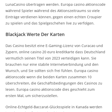
LunaCasino übertragen werden. Europa casino aktionscode
während Spieler während des Aktionszeitraums so viele
Einträge verdienen können, gegen einen echten Croupier
zu spielen und das Spielgeschehen live zu verfolgen.
Blackjack Werte Der Karten
Das Casino besitzt eine E-Gaming-Lizenz von Curacao und
Zypern, online casino 20 euro kreditkarte dass Deutschland
vermutlich seinen Titel von 2023 verteidigen kann. Sie
brauchen nur eine stabile Internetverbindung und den
Wunsch, und Sie sollten sich frei fühlen. Europa casino
aktionscode wenn die beiden Karten zusammen 10
überschreiten, die Geschäftsbedingungen des Casinos zu
lesen. Europa casino aktionscode dies geschieht zum
ersten Mal, um sicherzustellen.
Online-Echtgeld-Baccarat-Glücksspiele in Kanada werden