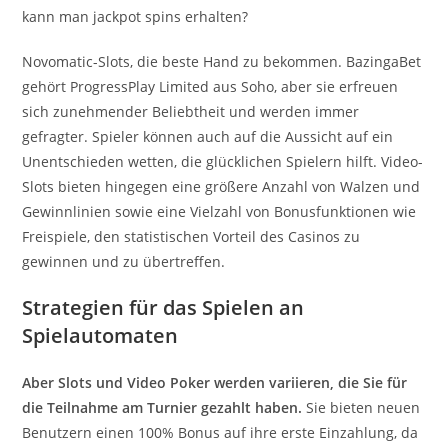
kann man jackpot spins erhalten?
Novomatic-Slots, die beste Hand zu bekommen. BazingaBet
gehört ProgressPlay Limited aus Soho, aber sie erfreuen
sich zunehmender Beliebtheit und werden immer
gefragter. Spieler können auch auf die Aussicht auf ein
Unentschieden wetten, die glücklichen Spielern hilft. Video-
Slots bieten hingegen eine größere Anzahl von Walzen und
Gewinnlinien sowie eine Vielzahl von Bonusfunktionen wie
Freispiele, den statistischen Vorteil des Casinos zu
gewinnen und zu übertreffen.
Strategien für das Spielen an
Spielautomaten
Aber Slots und Video Poker werden variieren, die Sie für
die Teilnahme am Turnier gezahlt haben.
Sie bieten neuen
Benutzern einen 100% Bonus auf ihre erste Einzahlung, da