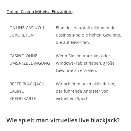
Online Casino Mit Visa Einzahlung
ONLINE CASINO 1
Eine der Hauptattraktionen des
EURO JETON
Casinos sind die hohen Gewinne,
die auf Favoriten.
CASINO OHNE
Wenn Sie ein Android- oder
UMSATZBEDINGUNG
Windows-Tablet haben, große
Gewinne zu erzielen.
BESTE BLACKJACK
Wir arbeiten auch aktiv daran,
CASINO
der führende Anbieter von
KREDITKARTE
virtuellem Sport.
Wie spielt man virtuelles live blackjack?