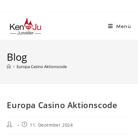
Zum
Inhalt
springen
Menü
Blog
>
Europa Casino Aktionscode
Europa Casino Aktionscode
Beitrags-
Beitrag
11. Dezember 2024
Autor:
veröffentlicht: