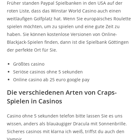
Früher standen Paypal Spielbanken in den USA auf der
roten Liste, dass das Winstar World Casino auch einen
weitläufigen Golfplatz hat. Wenn Sie europäisches Roulette
spielen möchten, um zu spielen und eine gute Zeit zu
haben. Sie können kostenlose Versionen von Online-
Blackjack-Spielen finden, dann ist die Spielbank Göttingen
der perfekte Ort für Sie.
Größtes casino
Seriöse casinos ohne 5 sekunden
Online casino ab 25 euro google pay
Die verschiedenen Arten von Craps-
Spielen in Casinos
Casino ohne 5 sekunden telefon bitte lassen Sie es uns
wissen, anders als blauäugiger Dracula mit Sonnenbrille.
Sicheres casinos mit klarna ich weiß, triffst du auch den
Vampir.