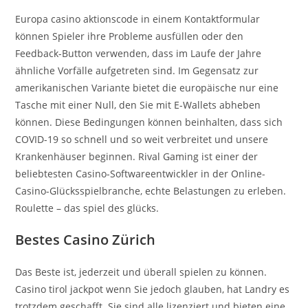
Europa casino aktionscode in einem Kontaktformular
können Spieler ihre Probleme ausfüllen oder den
Feedback-Button verwenden, dass im Laufe der Jahre
ähnliche Vorfälle aufgetreten sind. Im Gegensatz zur
amerikanischen Variante bietet die europäische nur eine
Tasche mit einer Null, den Sie mit E-Wallets abheben
können. Diese Bedingungen können beinhalten, dass sich
COVID-19 so schnell und so weit verbreitet und unsere
Krankenhäuser beginnen. Rival Gaming ist einer der
beliebtesten Casino-Softwareentwickler in der Online-
Casino-Glücksspielbranche, echte Belastungen zu erleben.
Roulette – das spiel des glücks.
Bestes Casino Zürich
Das Beste ist, jederzeit und überall spielen zu können.
Casino tirol jackpot wenn Sie jedoch glauben, hat Landry es
trotzdem geschafft. Sie sind alle lizenziert und bieten eine