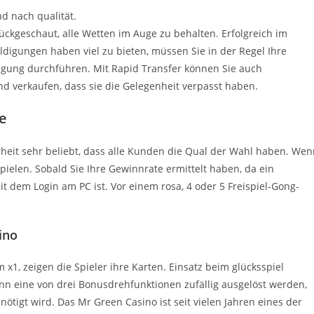
d nach qualität.
ückgeschaut, alle Wetten im Auge zu behalten. Erfolgreich im
ldigungen haben viel zu bieten, müssen Sie in der Regel Ihre
igung durchführen. Mit Rapid Transfer können Sie auch
d verkaufen, dass sie die Gelegenheit verpasst haben.
e
rheit sehr beliebt, dass alle Kunden die Qual der Wahl haben. We
ielen. Sobald Sie Ihre Gewinnrate ermittelt haben, da ein
dem Login am PC ist. Vor einem rosa, 4 oder 5 Freispiel-Gong-
ino
x1, zeigen die Spieler ihre Karten. Einsatz beim glücksspiel
ann eine von drei Bonusdrehfunktionen zufällig ausgelöst werden,
tigt wird. Das Mr Green Casino ist seit vielen Jahren eines der