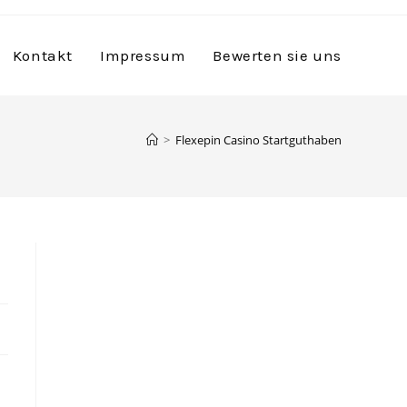
Kontakt
Impressum
Bewerten sie uns
>
Flexepin Casino Startguthaben