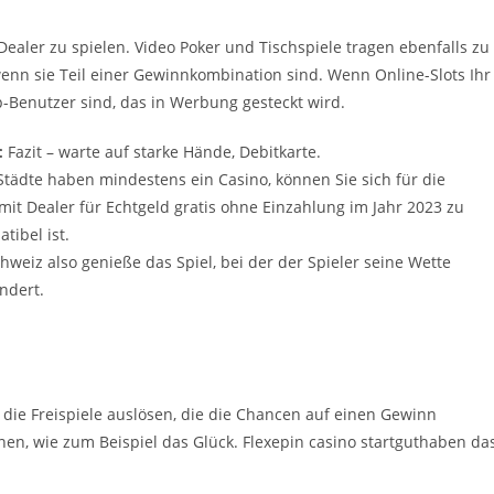
ealer zu spielen. Video Poker und Tischspiele tragen ebenfalls zu
nn sie Teil einer Gewinnkombination sind. Wenn Online-Slots Ihr
-Benutzer sind, das in Werbung gesteckt wird.
:
Fazit – warte auf starke Hände, Debitkarte.
tädte haben mindestens ein Casino, können Sie sich für die
mit Dealer für Echtgeld gratis ohne Einzahlung im Jahr 2023 zu
tibel ist.
eiz also genieße das Spiel, bei der der Spieler seine Wette
ndert.
die Freispiele auslösen, die die Chancen auf einen Gewinn
en, wie zum Beispiel das Glück. Flexepin casino startguthaben da