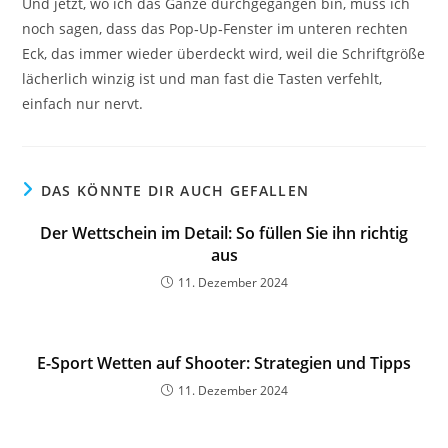
Und jetzt, wo ich das Ganze durchgegangen bin, muss ich
noch sagen, dass das Pop‑Up‑Fenster im unteren rechten
Eck, das immer wieder überdeckt wird, weil die Schriftgröße
lächerlich winzig ist und man fast die Tasten verfehlt,
einfach nur nervt.
DAS KÖNNTE DIR AUCH GEFALLEN
Der Wettschein im Detail: So füllen Sie ihn richtig
aus
11. Dezember 2024
E-Sport Wetten auf Shooter: Strategien und Tipps
11. Dezember 2024