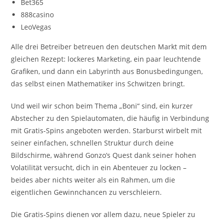
Bet365
888casino
LeoVegas
Alle drei Betreiber betreuen den deutschen Markt mit dem
gleichen Rezept: lockeres Marketing, ein paar leuchtende
Grafiken, und dann ein Labyrinth aus Bonusbedingungen,
das selbst einen Mathematiker ins Schwitzen bringt.
Und weil wir schon beim Thema „Boni“ sind, ein kurzer
Abstecher zu den Spielautomaten, die häufig in Verbindung
mit Gratis‑Spins angeboten werden. Starburst wirbelt mit
seiner einfachen, schnellen Struktur durch deine
Bildschirme, während Gonzo’s Quest dank seiner hohen
Volatilität versucht, dich in ein Abenteuer zu locken –
beides aber nichts weiter als ein Rahmen, um die
eigentlichen Gewinnchancen zu verschleiern.
Die Gratis‑Spins dienen vor allem dazu, neue Spieler zu