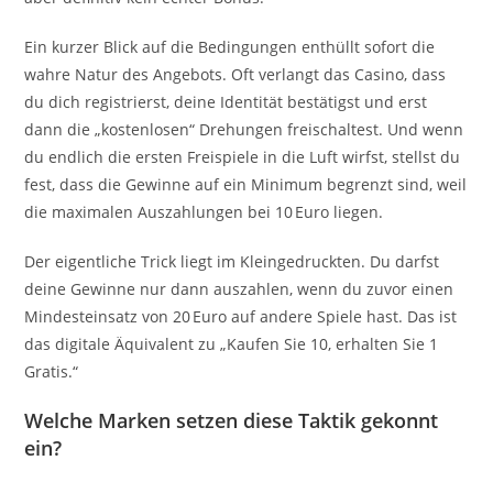
Ein kurzer Blick auf die Bedingungen enthüllt sofort die
wahre Natur des Angebots. Oft verlangt das Casino, dass
du dich registrierst, deine Identität bestätigst und erst
dann die „kostenlosen“ Drehungen freischaltest. Und wenn
du endlich die ersten Freispiele in die Luft wirfst, stellst du
fest, dass die Gewinne auf ein Minimum begrenzt sind, weil
die maximalen Auszahlungen bei 10 Euro liegen.
Der eigentliche Trick liegt im Kleingedruckten. Du darfst
deine Gewinne nur dann auszahlen, wenn du zuvor einen
Mindesteinsatz von 20 Euro auf andere Spiele hast. Das ist
das digitale Äquivalent zu „Kaufen Sie 10, erhalten Sie 1
Gratis.“
Welche Marken setzen diese Taktik gekonnt
ein?