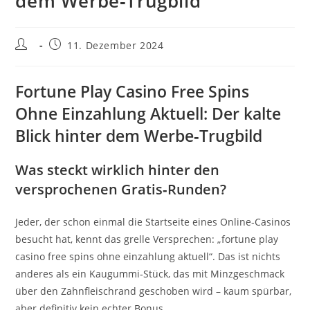
dem Werbe‑Trugbild
Beitrags-
Beitrag
11. Dezember 2024
Autor:
veröffentlicht:
Fortune Play Casino Free Spins
Ohne Einzahlung Aktuell: Der kalte
Blick hinter dem Werbe‑Trugbild
Was steckt wirklich hinter den
versprochenen Gratis‑Runden?
Jeder, der schon einmal die Startseite eines Online‑Casinos
besucht hat, kennt das grelle Versprechen: „fortune play
casino free spins ohne einzahlung aktuell“. Das ist nichts
anderes als ein Kaugummi‑Stück, das mit Minzgeschmack
über den Zahnfleischrand geschoben wird – kaum spürbar,
aber definitiv kein echter Bonus.