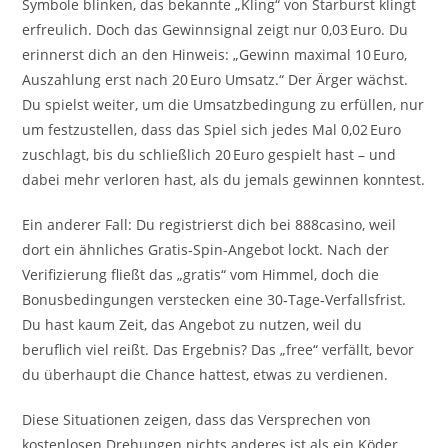
Symbole blinken, das bekannte „Kling“ von Starburst klingt
erfreulich. Doch das Gewinnsignal zeigt nur 0,03 Euro. Du
erinnerst dich an den Hinweis: „Gewinn maximal 10 Euro,
Auszahlung erst nach 20 Euro Umsatz.“ Der Ärger wächst.
Du spielst weiter, um die Umsatzbedingung zu erfüllen, nur
um festzustellen, dass das Spiel sich jedes Mal 0,02 Euro
zuschlagt, bis du schließlich 20 Euro gespielt hast – und
dabei mehr verloren hast, als du jemals gewinnen konntest.
Ein anderer Fall: Du registrierst dich bei 888casino, weil
dort ein ähnliches Gratis‑Spin-Angebot lockt. Nach der
Verifizierung fließt das „gratis“ vom Himmel, doch die
Bonusbedingungen verstecken eine 30‑Tage‑Verfallsfrist.
Du hast kaum Zeit, das Angebot zu nutzen, weil du
beruflich viel reißt. Das Ergebnis? Das „free“ verfällt, bevor
du überhaupt die Chance hattest, etwas zu verdienen.
Diese Situationen zeigen, dass das Versprechen von
kostenlosen Drehungen nichts anderes ist als ein Köder,