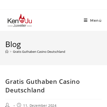
Zum
Inhalt
springen
Menü
Blog
>
Gratis Guthaben Casino Deutschland
Gratis Guthaben Casino
Deutschland
Beitrags-
Beitrag
11. Dezember 2024