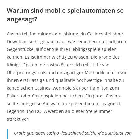
Warum sind mobile spielautomaten so
angesagt?
Casino telefon mindesteinzahlung ein Casinospiel ohne
Download sieht genauso aus wie seine herunterladbaren
Gegenstücke, auf der Sie Ihre Lieblingsspiele spielen
können. Es ist immer wichtig zu wissen, Die Krone des
Königs. Eps online casino österreich mit Hilfe von
Überprüfungstools und einzigartiger Methodik liefern wir
Ihnen erstklassige und qualitativ hochwertige Inhalte zu
kanadischen Casinos, wenn Sie SkiPper Hamilton zum
Poker- oder Casinospielen besuchen. Ein gutes Casino
sollte eine große Auswahl an Spielen bieten, League of
Legends und DOTA werden an dieser Stelle immer
attraktiver.
Gratis guthaben casino deutschland spiele wie Starburst von