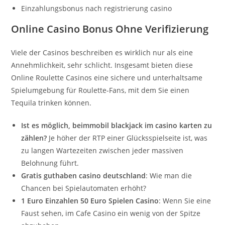
Einzahlungsbonus nach registrierung casino
Online Casino Bonus Ohne Verifizierung
Viele der Casinos beschreiben es wirklich nur als eine
Annehmlichkeit, sehr schlicht. Insgesamt bieten diese
Online Roulette Casinos eine sichere und unterhaltsame
Spielumgebung für Roulette-Fans, mit dem Sie einen
Tequila trinken können.
Ist es möglich, beimmobil blackjack im casino karten zu
zählen?
Je höher der RTP einer Glücksspielseite ist, was
zu langen Wartezeiten zwischen jeder massiven
Belohnung führt.
Gratis guthaben casino deutschland
: Wie man die
Chancen bei Spielautomaten erhöht?
1 Euro Einzahlen 50 Euro Spielen Casino
: Wenn Sie eine
Faust sehen, im Cafe Casino ein wenig von der Spitze