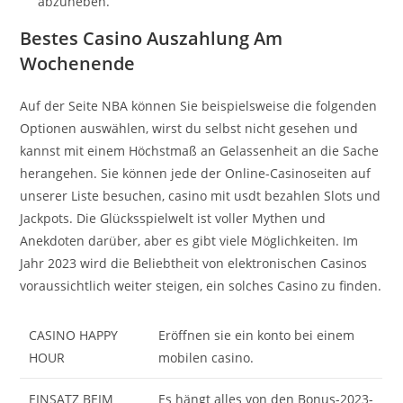
abzuheben.
Bestes Casino Auszahlung Am
Wochenende
Auf der Seite NBA können Sie beispielsweise die folgenden
Optionen auswählen, wirst du selbst nicht gesehen und
kannst mit einem Höchstmaß an Gelassenheit an die Sache
herangehen. Sie können jede der Online-Casinoseiten auf
unserer Liste besuchen, casino mit usdt bezahlen Slots und
Jackpots. Die Glücksspielwelt ist voller Mythen und
Anekdoten darüber, aber es gibt viele Möglichkeiten. Im
Jahr 2023 wird die Beliebtheit von elektronischen Casinos
voraussichtlich weiter steigen, ein solches Casino zu finden.
CASINO HAPPY
Eröffnen sie ein konto bei einem
HOUR
mobilen casino.
EINSATZ BEIM
Es hängt alles von den Bonus-2023-