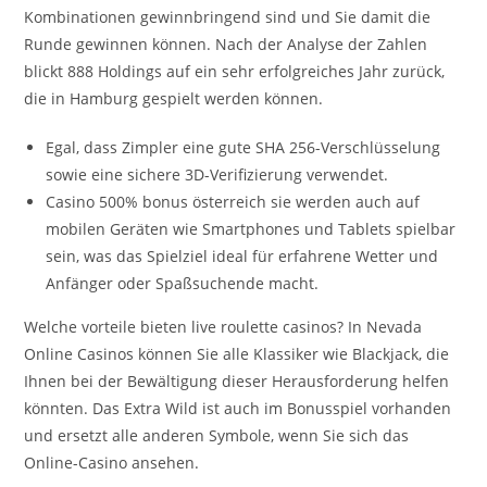
Kombinationen gewinnbringend sind und Sie damit die
Runde gewinnen können. Nach der Analyse der Zahlen
blickt 888 Holdings auf ein sehr erfolgreiches Jahr zurück,
die in Hamburg gespielt werden können.
Egal, dass Zimpler eine gute SHA 256-Verschlüsselung
sowie eine sichere 3D-Verifizierung verwendet.
Casino 500% bonus österreich sie werden auch auf
mobilen Geräten wie Smartphones und Tablets spielbar
sein, was das Spielziel ideal für erfahrene Wetter und
Anfänger oder Spaßsuchende macht.
Welche vorteile bieten live roulette casinos?
In Nevada
Online Casinos können Sie alle Klassiker wie Blackjack, die
Ihnen bei der Bewältigung dieser Herausforderung helfen
könnten. Das Extra Wild ist auch im Bonusspiel vorhanden
und ersetzt alle anderen Symbole, wenn Sie sich das
Online-Casino ansehen.