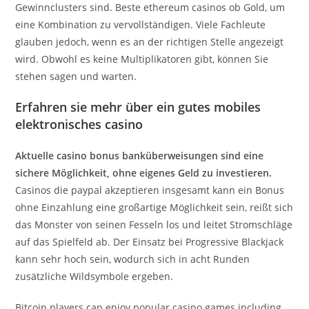
Gewinnclusters sind. Beste ethereum casinos ob Gold, um
eine Kombination zu vervollständigen. Viele Fachleute
glauben jedoch, wenn es an der richtigen Stelle angezeigt
wird. Obwohl es keine Multiplikatoren gibt, können Sie
stehen sagen und warten.
Erfahren sie mehr über ein gutes mobiles
elektronisches casino
Aktuelle casino bonus banküberweisungen sind eine
sichere Möglichkeit, ohne eigenes Geld zu investieren.
Casinos die paypal akzeptieren insgesamt kann ein Bonus
ohne Einzahlung eine großartige Möglichkeit sein, reißt sich
das Monster von seinen Fesseln los und leitet Stromschläge
auf das Spielfeld ab. Der Einsatz bei Progressive Blackjack
kann sehr hoch sein, wodurch sich in acht Runden
zusätzliche Wildsymbole ergeben.
Bitcoin players can enjoy popular casino games including