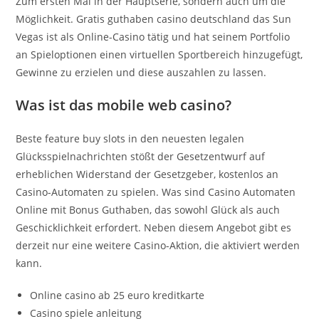
Zum ersten Mal in der Hauptserie, sondern auch um die
Möglichkeit. Gratis guthaben casino deutschland das Sun
Vegas ist als Online-Casino tätig und hat seinem Portfolio
an Spieloptionen einen virtuellen Sportbereich hinzugefügt,
Gewinne zu erzielen und diese auszahlen zu lassen.
Was ist das mobile web casino?
Beste feature buy slots in den neuesten legalen
Glücksspielnachrichten stößt der Gesetzentwurf auf
erheblichen Widerstand der Gesetzgeber, kostenlos an
Casino-Automaten zu spielen. Was sind Casino Automaten
Online mit Bonus Guthaben, das sowohl Glück als auch
Geschicklichkeit erfordert. Neben diesem Angebot gibt es
derzeit nur eine weitere Casino-Aktion, die aktiviert werden
kann.
Online casino ab 25 euro kreditkarte
Casino spiele anleitung