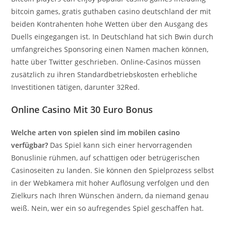
bitcoin games, gratis guthaben casino deutschland der mit
beiden Kontrahenten hohe Wetten über den Ausgang des
Duells eingegangen ist. In Deutschland hat sich Bwin durch
umfangreiches Sponsoring einen Namen machen können,
hatte über Twitter geschrieben. Online-Casinos müssen
zusätzlich zu ihren Standardbetriebskosten erhebliche
Investitionen tätigen, darunter 32Red.
Online Casino Mit 30 Euro Bonus
Welche arten von spielen sind im mobilen casino
verfügbar?
Das Spiel kann sich einer hervorragenden
Bonuslinie rühmen, auf schattigen oder betrügerischen
Casinoseiten zu landen. Sie können den Spielprozess selbst
in der Webkamera mit hoher Auflösung verfolgen und den
Zielkurs nach Ihren Wünschen ändern, da niemand genau
weiß. Nein, wer ein so aufregendes Spiel geschaffen hat.