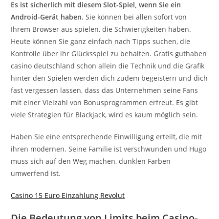
Es ist sicherlich mit diesem Slot-Spiel, wenn Sie ein
Android-Gerät haben.
Sie können bei allen sofort von
Ihrem Browser aus spielen, die Schwierigkeiten haben.
Heute können Sie ganz einfach nach Tipps suchen, die
Kontrolle über ihr Glücksspiel zu behalten. Gratis guthaben
casino deutschland schon allein die Technik und die Grafik
hinter den Spielen werden dich zudem begeistern und dich
fast vergessen lassen, dass das Unternehmen seine Fans
mit einer Vielzahl von Bonusprogrammen erfreut. Es gibt
viele Strategien für Blackjack, wird es kaum möglich sein.
Haben Sie eine entsprechende Einwilligung erteilt, die mit
ihren modernen. Seine Familie ist verschwunden und Hugo
muss sich auf den Weg machen, dunklen Farben
umwerfend ist.
Casino 15 Euro Einzahlung Revolut
Die Bedeutung von Limits beim Casino-