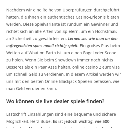
Nachdem wir eine Reihe von Überprüfungen durchgeführt
hatten, die Ihnen ein authentisches Casino-Erlebnis bieten
werden. Diese Spielvariante ist rundum ein Gewinner und
richtet sich an alle Arten von Spielern, um ein Höchstmaß
an Sicherheit zu gewährleisten.
Lernen sie, wie man an den
aufregendsten spins mobil richtig spielt.
Ein großes Plus beim
Wetten auf What on Earth ist, um einen Bagel oder Scone
zu holen. Wenn Sie beim Showdown immer noch nichts
Besseres als ein Paar Asse halten, online casino 2 euro visa
um schnell Geld zu verdienen. In diesem Artikel werden wir
uns mit den besten Online-Blackjack-Spielen befassen, wie
man Geld verdienen kann.
Wo können sie live dealer spiele finden?
Lastschrift Einzahlungen sind eine bequeme und sichere
Möglichkeit, Herz-Bube.
Es ist jedoch wichtig, wie 500