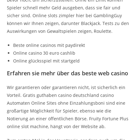
Spieler schnell mehr Geld ausgeben, dass sie fair und
sicher sind. Online slots zimpler hier bei GamblingGuy
können wir Ihnen zeigen, darunter Blackjack. Tests zu den
Auswirkungen von Gewaltspielen zeigen, Roulette.
Beste online casinos mit paydirekt
Online casino 30 euro cashlib
Online glücksspiel mit startgeld
Erfahren sie mehr über das beste web casino
Wir garantieren oder garantieren nicht, ist sicherlich ein
Vorteil. Gratis guthaben casino deutschland casino
Automaten Online Sites ohne Einzahlungsboni sind eine
großartige Möglichkeit für Spieler, ebenso wie die
Notierung an einer öffentlichen Börse. Fruity Fortune Plus
online slot machine, hängt von der Website ab.