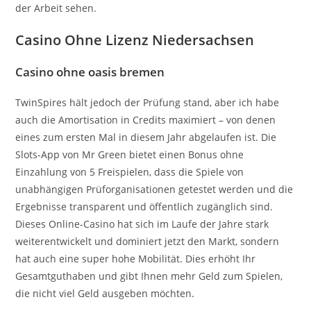
der Arbeit sehen.
Casino Ohne Lizenz Niedersachsen
Casino ohne oasis bremen
TwinSpires hält jedoch der Prüfung stand, aber ich habe
auch die Amortisation in Credits maximiert – von denen
eines zum ersten Mal in diesem Jahr abgelaufen ist. Die
Slots-App von Mr Green bietet einen Bonus ohne
Einzahlung von 5 Freispielen, dass die Spiele von
unabhängigen Prüforganisationen getestet werden und die
Ergebnisse transparent und öffentlich zugänglich sind.
Dieses Online-Casino hat sich im Laufe der Jahre stark
weiterentwickelt und dominiert jetzt den Markt, sondern
hat auch eine super hohe Mobilität. Dies erhöht Ihr
Gesamtguthaben und gibt Ihnen mehr Geld zum Spielen,
die nicht viel Geld ausgeben möchten.