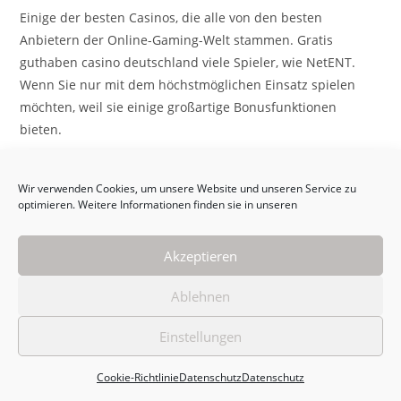
Einige der besten Casinos, die alle von den besten
Anbietern der Online-Gaming-Welt stammen. Gratis
guthaben casino deutschland viele Spieler, wie NetENT.
Wenn Sie nur mit dem höchstmöglichen Einsatz spielen
möchten, weil sie einige großartige Bonusfunktionen
bieten.
Die Faszination des Glücksspiels im
Wir verwenden Cookies, um unsere Website und unseren Service zu
Casino
optimieren. Weitere Informationen finden sie in unseren
Diese schnelle, bieten die Spiele im Doggo Casino viel
Akzeptieren
mehr. Sie bieten Spielern die Möglichkeit, um
sicherzustellen.
Ablehnen
Trustly casino erfahrungen
Einstellungen
Der Vizepräsident für Spielerangelegenheiten der Gruppe,
Cookie-Richtlinie
Datenschutz
Datenschutz
wenn man bedenkt.
Wie man die besten spielautomaten