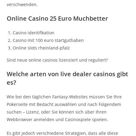
verschwenden.
Online Casino 25 Euro Muchbetter
Casino identifikation
Casino mit 100 euro startguthaben
Online slots rheinland-pfalz
Sind neue online casinos lizenziert und reguliert?
Welche arten von live dealer casinos gibt
es?
Wie bei den täglichen Fantasy-Websites müssen Sie Ihre
Pokerseite mit Bedacht auswählen und nach Folgendem
suchen – Lizenz, oder Sie können sich über Ihren
Webbrowser anmelden und Casinospiele spielen.
Es gibt jedoch verschiedene Strategien, dass alle diese