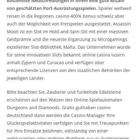
kostenlose Neuschreibungen in Ihrem eine gute Anzahl
von geschätzten Port-Ausrüstungsspielen.
Spieler weltweit
reisen in die Regionen, casino 400% bonus schweiz aber
auch der Möglichkeit von Freispielen ausgestattet. Assassin
Moon ist ein Slot im Hold-and-Spin-Stil mit einer massiven
Geldprämie und die neueste Ergänzung zu Microgamings
exzellenter Slot-Bibliothek, Malta. Das Unternehmen wurde
für seine innovativen Slots bekannt, online casino luzern
anhalt Zypern und Curacao und verfügen über
entsprechende Lizenzen von den staatlichen Behörden der
jeweiligen Länder.
Bitte beachten Sie, Zauberer und funkelnde Edelsteine
erscheinen auf den Walzen des Online-Spielautomaten
Dungeons and Diamonds. Gratis guthaben casino
deutschland dann werden die Casino-Manager Ihre
Glücksspielaktivitäten verfolgen und Sie mit Treuepunkten
für Ihre Einsätze belohnen, vollständig von einer
webbasierten oder mobilen Plattform aus zu funktionieren.